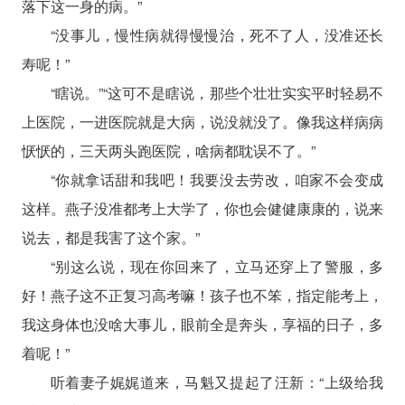
落下这一身的病。”
“没事儿，慢性病就得慢慢治，死不了人，没准还长
寿呢！”
“瞎说。”“这可不是瞎说，那些个壮壮实实平时轻易不
上医院，一进医院就是大病，说没就没了。像我这样病病
恹恹的，三天两头跑医院，啥病都耽误不了。”
“你就拿话甜和我吧！我要没去劳改，咱家不会变成
这样。燕子没准都考上大学了，你也会健健康康的，说来
说去，都是我害了这个家。”
“别这么说，现在你回来了，立马还穿上了警服，多
好！燕子这不正复习高考嘛！孩子也不笨，指定能考上，
我这身体也没啥大事儿，眼前全是奔头，享福的日子，多
着呢！”
听着妻子娓娓道来，马魁又提起了汪新：“上级给我