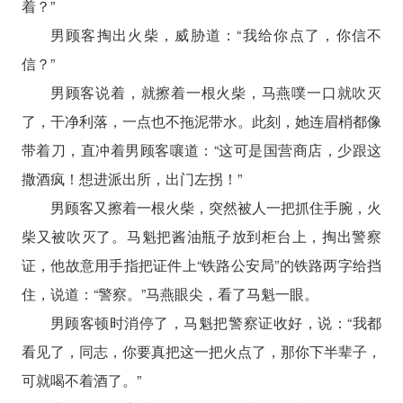
着？”
男顾客掏出火柴，威胁道：“我给你点了，你信不
信？”
男顾客说着，就擦着一根火柴，马燕噗一口就吹灭
了，干净利落，一点也不拖泥带水。此刻，她连眉梢都像
带着刀，直冲着男顾客嚷道：“这可是国营商店，少跟这
撒酒疯！想进派出所，出门左拐！”
男顾客又擦着一根火柴，突然被人一把抓住手腕，火
柴又被吹灭了。马魁把酱油瓶子放到柜台上，掏出警察
证，他故意用手指把证件上“铁路公安局”的铁路两字给挡
住，说道：“警察。”马燕眼尖，看了马魁一眼。
男顾客顿时消停了，马魁把警察证收好，说：“我都
看见了，同志，你要真把这一把火点了，那你下半辈子，
可就喝不着酒了。”