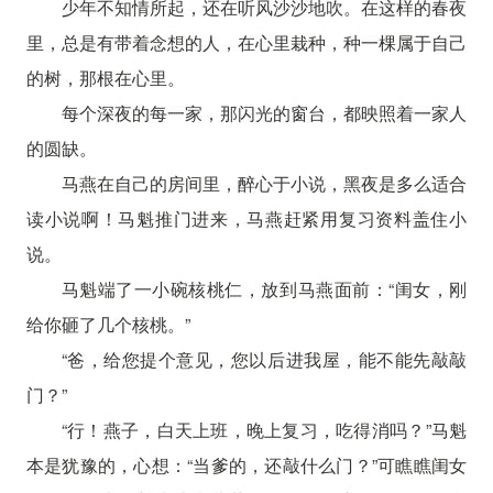
少年不知情所起，还在听风沙沙地吹。在这样的春夜
里，总是有带着念想的人，在心里栽种，种一棵属于自己
的树，那根在心里。
每个深夜的每一家，那闪光的窗台，都映照着一家人
的圆缺。
马燕在自己的房间里，醉心于小说，黑夜是多么适合
读小说啊！马魁推门进来，马燕赶紧用复习资料盖住小
说。
马魁端了一小碗核桃仁，放到马燕面前：“闺女，刚
给你砸了几个核桃。”
“爸，给您提个意见，您以后进我屋，能不能先敲敲
门？”
“行！燕子，白天上班，晚上复习，吃得消吗？”马魁
本是犹豫的，心想：“当爹的，还敲什么门？”可瞧瞧闺女