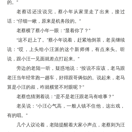
的。”
老蔡话还没说完，蔡小年从家里走了出来，接过
话：“仔细一瞅，原来是机务段的。”
老蔡横了蔡小年一眼：“显着你了？”
“这不赶上了。”蔡小年说着，赶紧地倒茶，老吴继续
说：“哎，上头给小汪派的这个新师傅，有点来头。听
说，跟小汪一见面就差点打起来。”
旁边的老陆一听，疑惑地说：“按说不应该，老马跟
老汪当年经常跑一趟车，好得跟哥俩似的。说起来，老马
算是小汪的叔，咋就横竖不对眼呢？”
老蔡也猜测着说：“是不是老汪跟老马有啥事？”
老吴说：“小汪心气高，一般人镇不住他，这出戏，
有的唱。”
几个人议论着，老陆提醒着大家小声点，老蔡则为汪