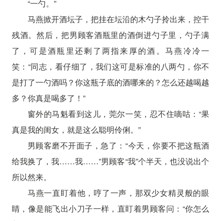
“一勺。”
马燕掀开酒坛子，把挂在坛沿的木勺子拎出来，控干
残酒。然后，把男顾客酒瓶里的酒倒进勺子里，勺子满
了，可是酒瓶里还剩了两指来厚的酒。马燕冷冷一
笑：“同志，看仔细了，我们这可是标准的八两勺，你不
是打了一勺酒吗？你这瓶子底的酒哪来的？怎么还越喝越
多？你真是喝多了！”
窗外的马魁看到这儿，莞尔一笑，忍不住嘀咕：“果
真是我的闺女，就是这么聪明伶俐。”
男顾客磨不开面子，急了：“今天，你要不把这瓶酒
给我换了，我……我……”男顾客“我”个半天，也没说出个
所以然来。
马燕一直盯着他，哼了一声，那双少女精灵般的眼
睛，像是能飞出小刀子一样，直盯着男顾客问：“你怎么