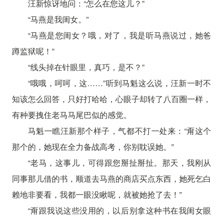
汪新惊讶地问：“怎么在您这儿？”
“马燕是我闺女。”
“马燕是您闺女？哦，对了，我是听马燕说过，她爸
蹲监狱呢！”
“线头掉在针眼里，真巧，是不？”
“哦哦，呵呵，这……”听到马魁这么说，汪新一时不
知该怎么回答，只好打哈哈，心眼子却转了八百圈一样，
有种要拽住老马马尾巴似的感觉。
马魁一瞧汪新那个样子，气都不打一处来：“甭这个
那个的，她现在全力备战高考，你别耽误她。”
“老马，这事儿，可得跟您掰扯掰扯。那天，我刚从
同事那儿借的书，顺道去马燕的商店买点东西，她死乞白
赖地非要看，我都一眼没瞅呢，就被她抢了去！”
“甭跟我说这些没用的，以后别拿这种书在我闺女眼