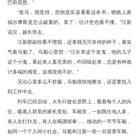
巴前晃悠。”
“老马，我觉得，您倒是应该看看这本书，瞧瞧人家
福尔摩斯是怎么破案的。算了，估计您也看不懂。”汪新
说完，扬长而去。
汪新那副你看不惯我，还拿我无可奈何的样子，着实
气着马魁了。马魁心里想：“汪永革这个老鬼，他的儿子
这个小鬼，看起来人畜无害的，咋回味起来，总是有种诡
计多端的感觉，这感觉很不好。”
无论心里多么不舒服，马魁很快地擦去，还是要投入
到工作中去。
列车已经启动，火车行驶在原野上，载着每个人的向
往，载着人群里的家长里短。车厢里，一如既往地人多，
有人在打扑克，有人在喝酒猜拳……移动的一节节车厢，
如同一个个人间小社会。马魁和汪新一前一后巡查车厢。