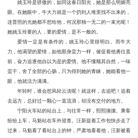
姚玉玲是骄傲的，如同这春日阳光，她是那么明媚亮
眼。在她眼中，牛大力就是一个扔到人堆里找不出来的，
连普照的光她都不想给他，何况那独一无二的一束光呢！
她姚玉玲要的人，要的爱情，是不一般的。
爱情一定是有条件的，姚玉玲心里很明白。而牛大
力，他渴望的爱情，如他那身蛮力一样，催促着他勇往直
前，奋力追逐他自以为是的爱情。他不懂顺其自然，一味
蛮干，舍了全部的心肠，只为得到她的青睐，她能看他一
眼，他就活力满满。
年轻时，谁会想风轻云淡呢！就这样，去追吧！追着
去远方，总好过一颗心一直流浪，却没有交付的地方。
宁阳火车站的站台上，与往常一样，熙熙攘攘。乘客
纷纷上车，马魁站在车外巡查。汪新提着工作包快步走了
过来，马魁看了看站台上的钟，严肃地看着他，汪新被看