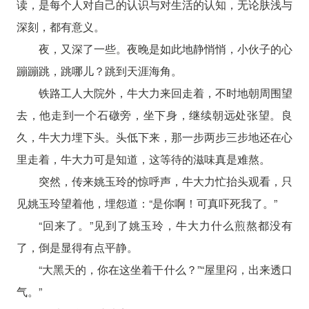
读，是每个人对自己的认识与对生活的认知，无论肤浅与
深刻，都有意义。
夜，又深了一些。夜晚是如此地静悄悄，小伙子的心
蹦蹦跳，跳哪儿？跳到天涯海角。
铁路工人大院外，牛大力来回走着，不时地朝周围望
去，他走到一个石礅旁，坐下身，继续朝远处张望。良
久，牛大力埋下头。头低下来，那一步两步三步地还在心
里走着，牛大力可是知道，这等待的滋味真是难熬。
突然，传来姚玉玲的惊呼声，牛大力忙抬头观看，只
见姚玉玲望着他，埋怨道：“是你啊！可真吓死我了。”
“回来了。”见到了姚玉玲，牛大力什么煎熬都没有
了，倒是显得有点平静。
“大黑天的，你在这坐着干什么？”“屋里闷，出来透口
气。”