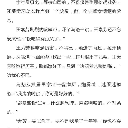
十年后归来，等待自己的，不仅仅是重新拾起业务，
还要学习怎么样当好一个父亲，做一个让闺女满意的父
亲。
王素芳剧烈的咳嗽声，吓了马魁一跳，王素芳还不忘
安慰他：“饭吃得有点急了。”
王素芳越咳越厉害，不得已，她进了内屋，拉开抽
屉，从满满一抽屉药中找出一盒，打开服用了几粒。王素
芳咳嗽得厉害，脸都憋红了，马魁一边端着水喂她喝，一
边忧心不已。
马魁从抽屉里拿出一沓病历，翻看着，越看越揪
心：“我走的时候，你可是好好的。”
“都是些慢性病，什么肺气肿、风湿啊啥的，不打紧
的。”
“素芳，委屈你了。要不是我坐了十年牢，你也不会