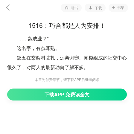
书架
听书
下载
1516：巧合都是人为安排！
“……魏成业？”
这名字，有点耳熟。
邰五在棠梨村驻扎，远离谢骞、闻樱组成的社交中心
很久了，对两人的最新动向了解不多。
但魏成业这个名字确实耳熟。
本章为付费章节，请下载APP后继续阅读
邰五看着名片出神。
下载APP 免费读全文
谁提过来着？
好像是彭绿毛。
绿毛在电话里说谢景湖情妇的案子有新律师接手了，
那个律师做事很不老实，接近不了谢骞就走迂回路线去接