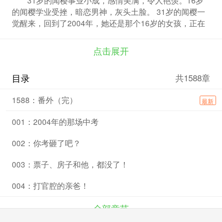
的闻樱学业受挫，暗恋男神，灰头土脸。 31岁的闻樱一
觉醒来，回到了2004年，她还是那个16岁的女孩，正在
中考的考场上奋笔疾书……人生读档重来，这一次，闻樱
不愿辜负青春韶华，不想留下任何人生遗憾！ 男神被人
点击展开
所害英年早逝？ ——救他！ 父母强势原生家庭苦逼？
——改变他们！ 上辈子被迫放弃的梦想？ ——拿起笔写
目录
共1588章
吧！
1588：番外（完）
最新
001：2004年的那场中考
002：你考砸了吧？
003：票子、房子和他，都没了！
004：打官腔的亲爸！
全部章节