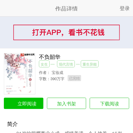
作品详情
登录
不负韶华
女生
现代言情
重生异能
作者：
宝妆成
已完结
字数：390万字
加入书架
下载阅读
立即阅读
简介
31岁的闻樱事业小成，感情美满，令人艳羡。16岁