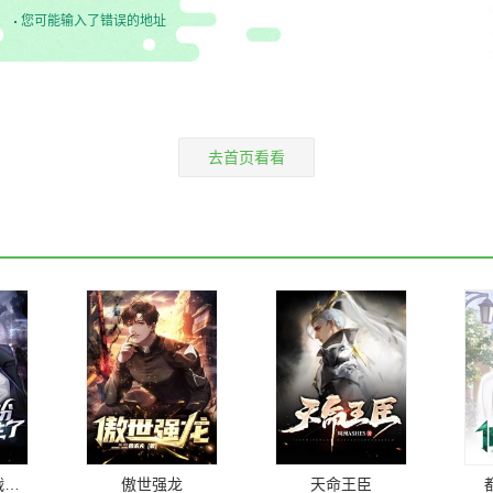
您可能输入了错误的地址
去首页看看
蛰伏三年，我战神身份终究藏不住了！
傲世强龙
天命王臣