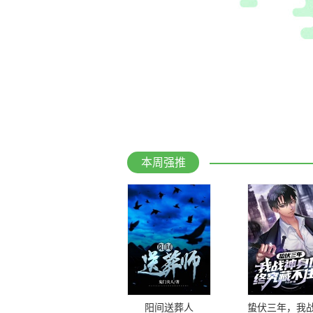
本周强推
阳间送葬人