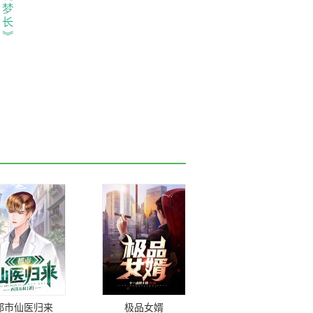
都市仙医归来
极品女婿