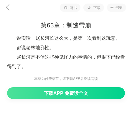
书架
听书
下载
第63章：制造雪崩
说实话，赵长河长这么大，是第一次看到这玩意。
都说老林地邪性。
赵长河是不信这些神鬼怪力的事情的，但眼下已经看
得到了。
其实庞北这边也有所觉察，因为妲己一直浑身毛发都
本章为付费章节，请下载APP后继续阅读
立了起来，她一直发出呜咽般的低吼声,仿佛就是在提醒
下载APP 免费读全文
庞北，前面有危险一样。
庞北看向妲己，他低声说道：“妲己，前面有情况？”
妲己原地转圈，表现得