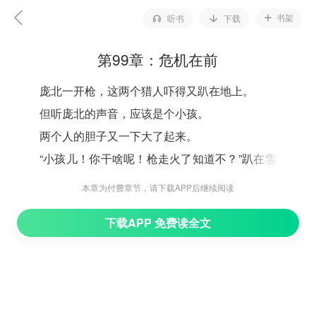
书架
听书
下载
第99章：危机在前
庞北一开枪，这两个猎人吓得又趴在地上。
但听庞北的声音，应该是个小孩。
两个人的胆子又一下大了起来。
“小孩儿！你干啥呢！枪走火了知道不？”趴在雪地上
的猎人李二牛很不爽地对山坡上喊。
本章为付费章节，请下载APP后继续阅读
他们虽然是趴着，但对庞北来说没用。
下载APP 免费读全文
庞北还是有把握开枪就带走一个。
“农场和派出所，任命我为这片山区的管理员，你们
私自闯入,