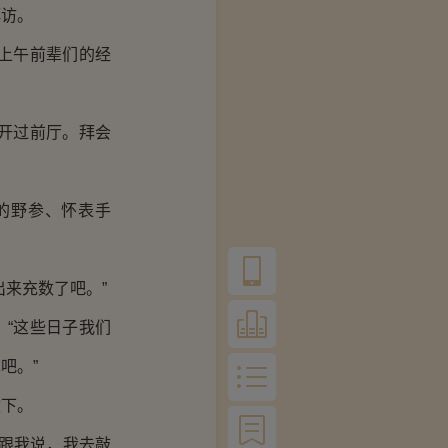
访。
上午前辈们的经
开过前厅。拜会
的野参、怀表手
来充数了吧。”
“这些日子我们
吧。”
下。
跟我说，我去敲