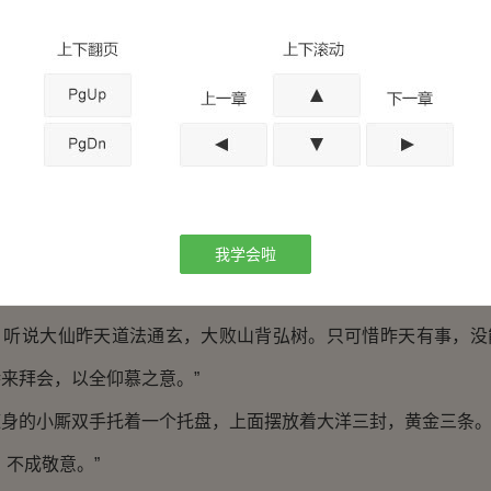
又止。
。”
意思。”崔管家陪笑说道，“前院有人过来拜访您。老爷让我
就出去。”
咧嘴地洗漱完，来到前厅时，发现来人根本没见过。
我学会啦
仁介绍，连忙起身抱拳作揖道，“这位就是陆大仙吧。在下姓
。听说大仙昨天道法通玄，大败山背弘树。只可惜昨天有事，没
来拜会，以全仰慕之意。”
的小厮双手托着一个托盘，上面摆放着大洋三封，黄金三条
不成敬意。”