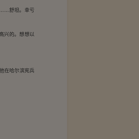
……舒坦。幸亏
高兴的。想想以
他在哈尔滨宪兵