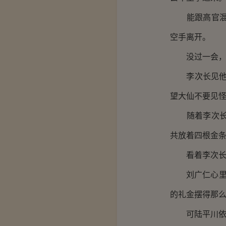
能跟高官混的
空手离开。
没过一会，小
李次长见他回
望大仙不要见怪
随着李次长的
共放着四根金
看着李次长得
刘广仁心里却
的礼金摆得那
可陆平川依