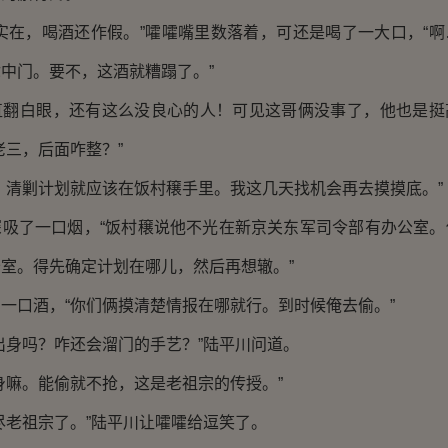
在，喝酒还作假。”嚯嚯嘴里数落着，可还是喝了一大口，“啊
中门。要不，这酒就糟蹋了。”
白眼，还有这么没良心的人！可见这哥俩没事了，他也是挺
老三，后面咋整？”
清剿计划就应该在饭村穣手里。我这几天找机会再去摸摸底。”
了一口烟，“饭村穣说他不光在新京关东军司令部有办公室。
室。得先确定计划在哪儿，然后再想辙。”
口酒，“你们俩摸清楚情报在哪就行。到时候俺去偷。”
身吗？咋还会溜门的手艺？”陆平川问道。
嘛。能偷就不抢，这是老祖宗的传授。”
老祖宗了。”陆平川让嚯嚯给逗笑了。