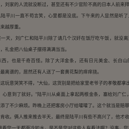
刘家的人流就没断过，甚至还有不少官阶不高的日本人前来拜
平川一直不苟言笑，心里都是没底。下午来的人显然是听了
越来越厚重。
天，刘广仁和陆平川除了请几个汉奸在饭厅吃午饭，就没离
绝，礼金把八仙桌子摆得满满当当。
，也是千奇百怪。除了大洋金条，还有日元美金、长白山
。最离谱的，居然还有人送了一套黄花梨的痒痒挠。
玩意哭笑不得，“大仙，这货别是把给家里老爷子的孝敬都拿出
心意到了就好。”陆平川从桌面上拿起两根金条，塞给刘广仁，
添了不少麻烦。昨晚上还把客房小厅给嚯嚯了。这个就当是赔罪
收。俩人推来推去半天，最终是陆平川有些不高兴了，他才收
看您一天都面冷如水，是不是您对这些人有看法啊？没事，您