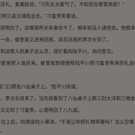
礼，素着脸说，“刁先生太客气了。不知您在哪里高就？”
呼兰县交通局总长。”刁富贵笑着说。
明白了。这哪是昨天有事去不了，根本就没人请他去。他根本
会，崔管家又进来回禀，说司法局的李次长到了。
这帮人的鼻子这么灵，连忙看向陆平川，询问意见。
家把人请进来。崔管家想顺便帮陆平川把刁富贵带来的礼金
门口那张八仙桌子上。”陆平川说道。
李次长进来了。当先就看到了八仙桌子上那三封大洋和三根金
见到了刁富贵，心里明白了八九成。
上后，向随身的小厮说，“不是让你把礼物带着吗？怎么空着
”