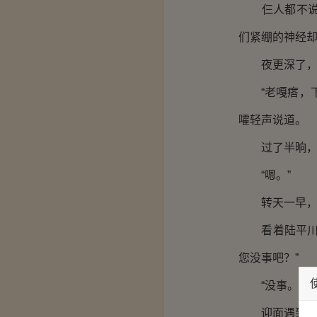
仨人都不说话
们紧绷的神经
夜更深了，烟
“老嘎瘩，下
嚯轻声说道。
过了半晌，嚯
“嗯。”
转天一早，崔
看着陆平川左
您没事吧？”
“没事。昨晚
迎面遇到了刚