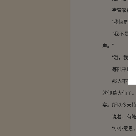
崔管家欲言
“我俩是对练
“我不是那个
声。”
“哦，我马上
等陆平川龇牙
那人不等刘广
就仰慕大仙了
宴。所以今天特
说着，有随身
“小小意思，