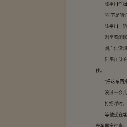
陆平川作揖还
“在下是咱们
陆平川一听就
刚坐着闲聊一
刘广仁没想到
陆平川让崔管
住。
“把这东西摆
没过一会儿，
打招呼时，又
等他坐在客位
去车里拿过来。