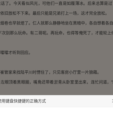
了。今天看似风光，可他们一直是如履薄冰。后来总算是过
却依旧放松不下来。最后只能是兄弟打上一场，这才完全放松。
卷也早就熄了。仨人就那么静静地坐在黑暗中，各自想着各自
次别那么玩命。有二哥呢。再玩命，也得等俺死了，才能轮上你
嚯才听到回应。
管家来找陆平川时愣住了，只见客房小厅里一片狼藉。
眼顶着黑眼圈，嘴角还带着淤青从卧室里出来，连忙问道，“
使用键盘快捷键的正确方式
修行体术，动静有点大。”陆平川出了客房，来到当院洗漱。
刚出门的嚯嚯，也是一脸淤青，顶着两个黑眼圈。