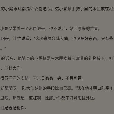
小厮跟班都是玲珑剔透心。这小厮顺手把手里的木匣放在地
厮又带着一个木匣进来，也不说话，站回原来的位置。
来，连忙说道，“这次来拜会陆大仙，也没啥好东西。只有些
。”
话音，他随身的小厮将两只木匣挨着刁富贵的礼物放下。打
条，五封大洋。
意洋洋的表情，刁富贵微微一笑，不置可否。
是暗叹，“陆大仙敛财的手段比自己高。”现在他才明白陆平川
么显眼。那就是一道杠啊！比那少你都不好意思往外送。
旧是素脸相谢。