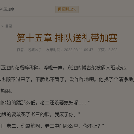
阅读到12%
送礼带加塞
>
目录
第十五章 排队送礼带加塞
作者：
洛城公子
发布时间：
2022-08-11 09:47
字数：
2,393
边的花瓶啐稀碎。哗啦一声，东边的博古架被俩人砸散架。
顾不过来了，干脆也不管了，爱咋咋地吧。他找了个清净地
看热闹。
他娘的踹那么低，老二还没娶媳妇呢……”
娘的要敢花了老三的脸，我废了你。”
！老二，你煞笔啊，老三中门那么空，你不上？”