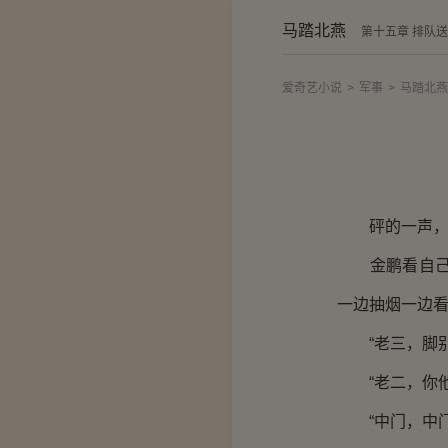
马踏北燕
第十五章 排队
爱奇艺小说
>
军事
>
马踏北燕
砰的一声，西
金鹏看自己也
一边抽烟一边
“老三，脚别
“老二，你他
“中门，中门