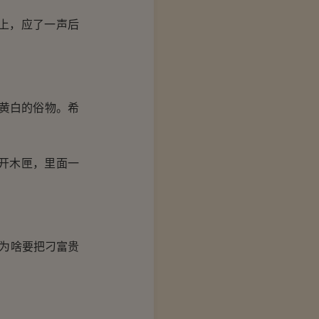
上，应了一声后
黄白的俗物。希
开木匣，里面一
为啥要把刁富贵