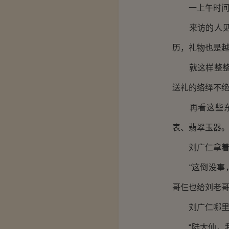
一上午时间，
来访的人见陆
历，礼物也是
就这样整整一
送礼的络绎不
再看这些东西
表、翡翠玉器
刘广仁拿着这
“这倒没事，
哥仨也给刘老哥
刘广仁哪里肯
“陆大仙，我