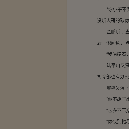
“你小子不实
没听大哥的取你
金鹏听了直翻
后，他问道，“
“我估摸着，
陆平川又深吸
司令部也有办公
嚯嚯又灌了一
“你不胡子出
“艺多不压身
“你快别糟尽