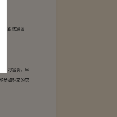
过来跟您通禀一
刁，刁富贵。早
能参加钟家的夜
。