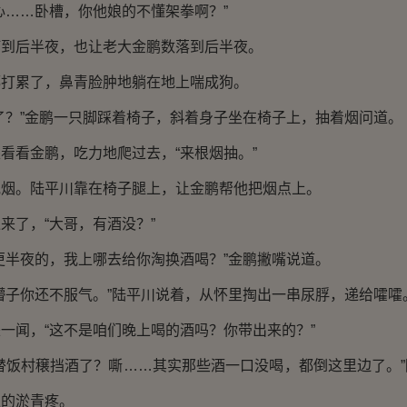
……卧槽，你他娘的不懂架拳啊？”
后半夜，也让老大金鹏数落到后半夜。
累了，鼻青脸肿地躺在地上喘成狗。
？”金鹏一只脚踩着椅子，斜着身子坐在椅子上，抽着烟问道。
看金鹏，吃力地爬过去，“来根烟抽。”
。陆平川靠在椅子腿上，让金鹏帮他把烟点上。
了，“大哥，有酒没？”
半夜的，我上哪去给你淘换酒喝？”金鹏撇嘴说道。
子你还不服气。”陆平川说着，从怀里掏出一串尿脬，递给嚯嚯
闻，“这不是咱们晚上喝的酒吗？你带出来的？”
饭村穣挡酒了？嘶……其实那些酒一口没喝，都倒这里边了。”
上的淤青疼。