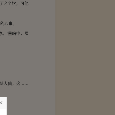
了这个坎，可他
的心事。
。”黑暗中，嚯
陆大仙，这……