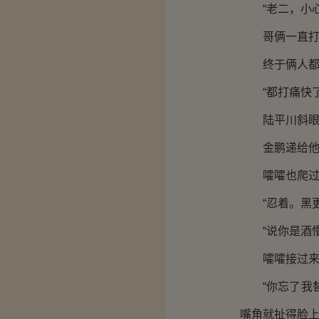
“老二，小心
哥俩一直打到
终于俩人都打
“都打痛快了
陆平川斜眼看
金鹏递给他烟
嚯嚯也爬过来
“忍着。黑更
“说你是酒懵
嚯嚯接过来一
“你忘了我替
嘴角就扯得脸