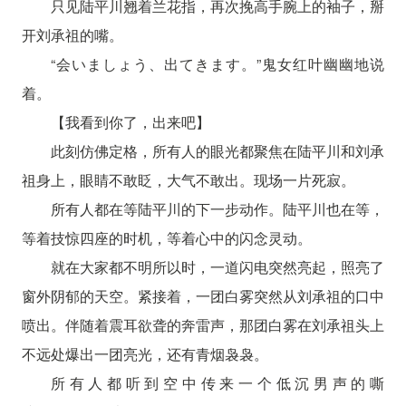
只见陆平川翘着兰花指，再次挽高手腕上的袖子，掰
开刘承祖的嘴。
“会いましょう、出てきます。”鬼女红叶幽幽地说
着。
【我看到你了，出来吧】
此刻仿佛定格，所有人的眼光都聚焦在陆平川和刘承
祖身上，眼睛不敢眨，大气不敢出。现场一片死寂。
所有人都在等陆平川的下一步动作。陆平川也在等，
等着技惊四座的时机，等着心中的闪念灵动。
就在大家都不明所以时，一道闪电突然亮起，照亮了
窗外阴郁的天空。紧接着，一团白雾突然从刘承祖的口中
喷出。伴随着震耳欲聋的奔雷声，那团白雾在刘承祖头上
不远处爆出一团亮光，还有青烟袅袅。
所有人都听到空中传来一个低沉男声的嘶