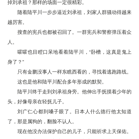
掉刘承祖？那样的场面一定很精彩。
随着陆平川一步步逼近刘承祖，刘家人群骚动得越来
越厉害。
搜查的宪兵也都被召回了。一群宪兵和警察弹压着众
人。
嚯嚯也目瞪口呆地看着陆平川，“卧槽，这真是鬼上
身了？”
只有金鹏没事人一样东瞧西看的，寻找着逃跑路线。
这也是他和陆平川配合多年形成的默契。
陆平川终于走到刘承祖身旁。他伸出手抚摸着少年的
头，好像母亲在轻抚儿子。
刘广仁心都到嗓子眼了。日本人什么德行他太知道
了，那是属狗的，翻脸不认人。
现在他没办法保护自己的儿子，只能祈求上天保佑。