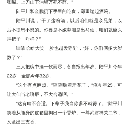
张嘴。上刀山下油锅万死不辞。”
陆平川和金鹏扔下手里的吃食，郑重端起酒碗。
陆平川说，“干了这碗酒，以后咱们就是亲兄弟，以
后不提恩不恩的。你要是不嫌弃咱是出马仙，咱们就磕头
拜把子，咋样？”
嚯嚯哈哈大笑，脸也越发狰狞，“好，你们俩多大岁
数了？”
三人把碗中酒一饮而尽，各自报出年岁。陆平川今年
22岁，金鹏今年32岁。
“这个有点麻烦。”嚯嚯嘬着牙花子，“俺今年25，可
让大仙当老嘎瘩，不大合适啊。”
“这有啥不合适。下辈子我当你爹不就得了。”陆平川
笑着从随身的皮箱里掏出一个香炉、一尊武财神关二爷，
又拿出三支香。