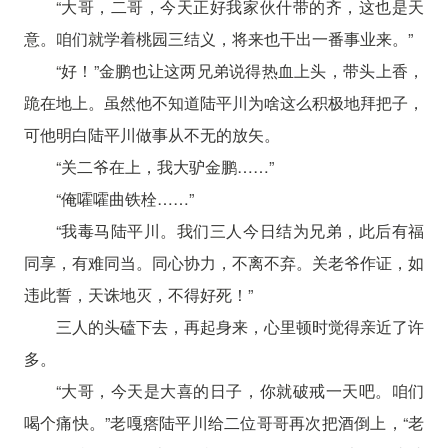
“大哥，二哥，今天正好我家伙什带的齐，这也是天
意。咱们就学着桃园三结义，将来也干出一番事业来。”
“好！”金鹏也让这两兄弟说得热血上头，带头上香，
跪在地上。虽然他不知道陆平川为啥这么积极地拜把子，
可他明白陆平川做事从不无的放矢。
“关二爷在上，我大驴金鹏……”
“俺嚯嚯曲铁栓……”
“我毒马陆平川。我们三人今日结为兄弟，此后有福
同享，有难同当。同心协力，不离不弃。关老爷作证，如
违此誓，天诛地灭，不得好死！”
三人的头磕下去，再起身来，心里顿时觉得亲近了许
多。
“大哥，今天是大喜的日子，你就破戒一天吧。咱们
喝个痛快。”老嘎瘩陆平川给二位哥哥再次把酒倒上，“老