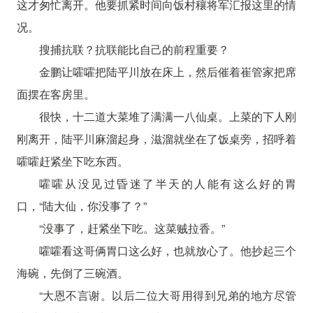
这才匆忙离开。他要抓紧时间向饭村穰将军汇报这里的情
况。
搜捕抗联？抗联能比自己的前程重要？
金鹏让嚯嚯把陆平川放在床上，然后催着崔管家把席
面摆在客房里。
很快，十二道大菜堆了满满一八仙桌。上菜的下人刚
刚离开，陆平川麻溜起身，滋溜就坐在了饭桌旁，招呼着
嚯嚯赶紧坐下吃东西。
嚯嚯从没见过昏迷了半天的人能有这么好的胃
口，“陆大仙，你没事了？”
“没事了，赶紧坐下吃。这菜贼拉香。”
嚯嚯看这哥俩胃口这么好，也就放心了。他抄起三个
海碗，先倒了三碗酒。
“大恩不言谢。以后二位大哥用得到兄弟的地方尽管