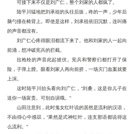
可接下来不仅是刘广仁，整个刘家的人都疯了。
陆平川猛地把刘承祖的头往后扳，咚的一声，少年后
脑勺撞在椅背上。即使是这样，刘承祖依旧沉默，连叫痛
的声音都没有。
刘广仁心疼得眼泪都流下来了。他和刘家的人一起向
前涌，想冲破宪兵的拦截。
拉枪栓的声音此起彼伏。宪兵和警察们都打开了保
险，子弹上膛。眼看刘家人再向前挤，一场灭门血案就要
上演。
这时陆平川抬头看向刘广仁，“刘桑，这是你儿子在
送你一场富贵。可别自误哦。”
山田注意到，此时鬼女红叶说的居然是流利的汉语，
不由得心中感叹，“果然是式神红叶，连支那语都说得这
么流利。”