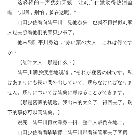
这轻轻的一声犹如天籁，让刘广仁激动得热泪盈
眶，“儿啊，别怕，爹在这呢。”
山田少佐看向陆平川，见他点头，也就不再拦截刘家
人过去照看他们的宝贝少爷了。
他来到陆平川身边，“赤い葉の大人，これは何です
か？”
【红叶大人，那是什么？】
陆平川满脸疲惫地说道，“それが秘密の鍵です。私
はあまりにも長い間外出していて、戻らなければなりま
せん。残りについては陆桑に尋ねることができます。”
【那是密藏的钥匙。我出来的太久了，得回去了。剩
下的事你可以问陆桑。】
说完，陆平川再次浑身一抖，整个人栽倒在地上。
山田少佐看着嚯嚯背上陆平川跟着崔管家去了客房，