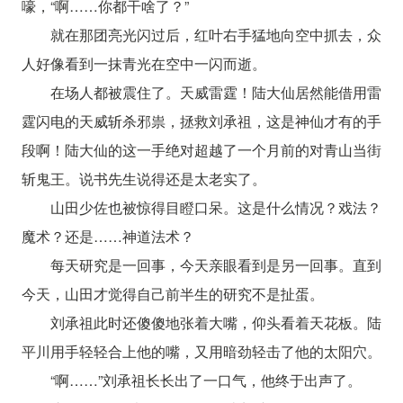
嚎，“啊……你都干啥了？”
就在那团亮光闪过后，红叶右手猛地向空中抓去，众
人好像看到一抹青光在空中一闪而逝。
在场人都被震住了。天威雷霆！陆大仙居然能借用雷
霆闪电的天威斩杀邪祟，拯救刘承祖，这是神仙才有的手
段啊！陆大仙的这一手绝对超越了一个月前的对青山当街
斩鬼王。说书先生说得还是太老实了。
山田少佐也被惊得目瞪口呆。这是什么情况？戏法？
魔术？还是……神道法术？
每天研究是一回事，今天亲眼看到是另一回事。直到
今天，山田才觉得自己前半生的研究不是扯蛋。
刘承祖此时还傻傻地张着大嘴，仰头看着天花板。陆
平川用手轻轻合上他的嘴，又用暗劲轻击了他的太阳穴。
“啊……”刘承祖长长出了一口气，他终于出声了。