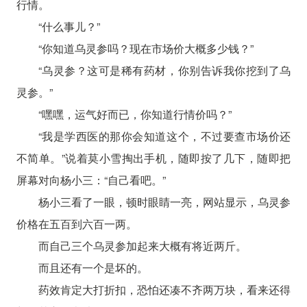
行情。
“什么事儿？”
“你知道乌灵参吗？现在市场价大概多少钱？”
“乌灵参？这可是稀有药材，你别告诉我你挖到了乌
灵参。”
“嘿嘿，运气好而已，你知道行情价吗？”
“我是学西医的那你会知道这个，不过要查市场价还
不简单。”说着莫小雪掏出手机，随即按了几下，随即把
屏幕对向杨小三：“自己看吧。”
杨小三看了一眼，顿时眼睛一亮，网站显示，乌灵参
价格在五百到六百一两。
而自己三个乌灵参加起来大概有将近两斤。
而且还有一个是坏的。
药效肯定大打折扣，恐怕还凑不齐两万块，看来还得