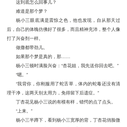
这到底怎么回事儿？
难道是那个梦？
杨小三眼底满是震惊之色，他也发现，自从那天过
后，自己的体魄仿佛好了很多，而且精神充沛，整个人像
打了兴奋剂一样。
做撒都带劲儿。
如果那个梦是真的，那……
杨小三顿时满脸兴奋：“杏花姐，我先送你回去吧。”
“嗯。”
“我背你，你刚服用了蛇舌草，体内的蛇毒还没有清
理干净，这两天别太用力，免得留下后遗症。”
丁杏花见杨小三说的有模有样，错愕的点了点头。
“上来。”
杨小三半蹲下，看到杨小三宽厚的背，丁杏花俏脸微