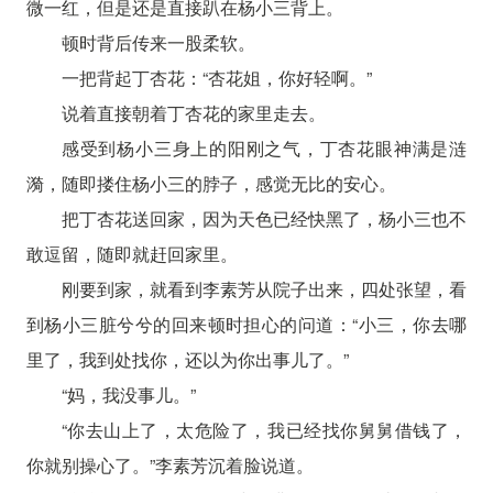
微一红，但是还是直接趴在杨小三背上。
顿时背后传来一股柔软。
一把背起丁杏花：“杏花姐，你好轻啊。”
说着直接朝着丁杏花的家里走去。
感受到杨小三身上的阳刚之气，丁杏花眼神满是涟
漪，随即搂住杨小三的脖子，感觉无比的安心。
把丁杏花送回家，因为天色已经快黑了，杨小三也不
敢逗留，随即就赶回家里。
刚要到家，就看到李素芳从院子出来，四处张望，看
到杨小三脏兮兮的回来顿时担心的问道：“小三，你去哪
里了，我到处找你，还以为你出事儿了。”
“妈，我没事儿。”
“你去山上了，太危险了，我已经找你舅舅借钱了，
你就别操心了。”李素芳沉着脸说道。