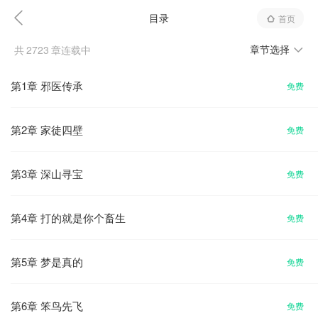
目录
首页
章节选择
共
2723
章连载中
第1章 邪医传承
免费
第2章 家徒四壁
免费
第3章 深山寻宝
免费
第4章 打的就是你个畜生
免费
第5章 梦是真的
免费
第6章 笨鸟先飞
免费