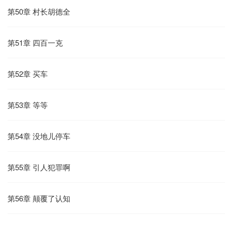
第50章 村长胡德全
第51章 四百一克
第52章 买车
第53章 等等
第54章 没地儿停车
第55章 引人犯罪啊
第56章 颠覆了认知