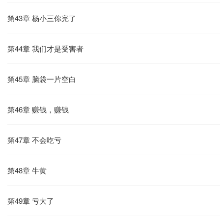
第43章 杨小三你完了
第44章 我们才是受害者
第45章 脑袋一片空白
第46章 赚钱，赚钱
第47章 不会吃亏
第48章 牛黄
第49章 亏大了