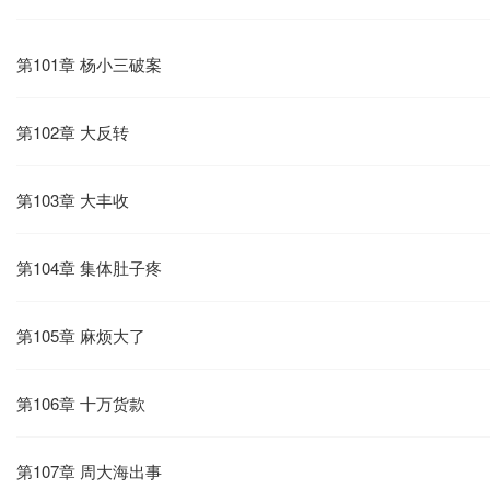
第101章 杨小三破案
第102章 大反转
第103章 大丰收
第104章 集体肚子疼
第105章 麻烦大了
第106章 十万货款
第107章 周大海出事