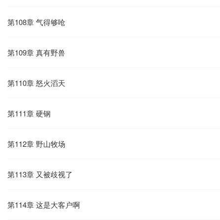
第108章 气得够呛
第109章 真有野兽
第110章 怒火滔天
第111章 硬钢
第112章 野山牧场
第113章 又被歧视了
第114章 这是大客户啊