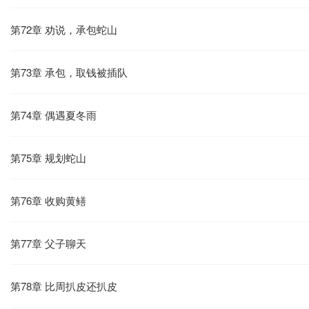
第72章 劝说，承包蛇山
第73章 承包，取钱被插队
第74章 偶遇夏冬雨
第75章 规划蛇山
第76章 收购黄鳝
第77章 父子聊天
第78章 比周扒皮还扒皮