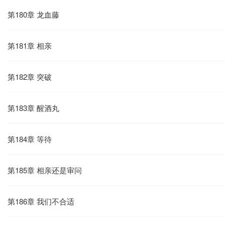
第180章 龙血藤
第181章 相亲
第182章 突破
第183章 醒酒丸
第184章 等待
第185章 相亲还是审问
第186章 我们不合适