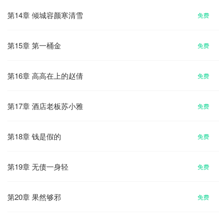
第14章 倾城容颜寒清雪
免费
第15章 第一桶金
免费
第16章 高高在上的赵倩
免费
第17章 酒店老板苏小雅
免费
第18章 钱是假的
免费
第19章 无债一身轻
免费
第20章 果然够邪
免费