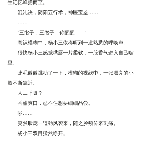
生记忆蜂拥而至。
混沌决，阴阳五行术，神医宝鉴……
……
“三绺子，三绺子，你醒醒……”
意识模糊中，杨小三依稀听到一道熟悉的呼唤声。
很快杨小三感觉嘴唇一片柔软，一股香气进入自己嘴
里。
睫毛微微跳动了一下，模糊的视线中，一张漂亮的小
脸不断靠近。
人工呼吸？
香甜爽口，忍不住想要细细品尝。
啪……
突然脸庞一道劲风袭来，随之脸颊传来刺痛。
杨小三双目猛然睁开。