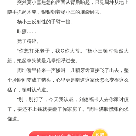
突然莫小雪焦急的声音从背后响起，只见周坤从地上
随手抓起木凳，狠狠朝着杨小三的脑袋砸去。
杨小三反射性的手臂一挡。
咔擦……
凳子粉碎。
“你想打死老子，我C你大爷。”杨小三顿时勃然大
怒，抡起拳头就是几拳招呼过去。
周坤嘴里传来一声惨叫，几颗牙齿直接飞了出去，整
个脸瞬间变成了猪头，心里更是暗道这家伙怎么变得这么
猛了，顿时认怂道。
“别，别打了，今天我认栽，刘德福带人去你家讨债
了，要还不上钱就要砸了你家房子。”周坤满脸慌张的求
饶道。