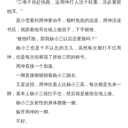
“三绺子你赶快跑，这周坤打人没个轻重，没必要跟
他浑。”
莫小雪看到周坤要动手，顿时焦急的说道，周坤没读
书后，就跟着他哥在镇上做混子，下手狠辣。
“被他吓跑，那我杨小三以后还要脸吗？”
杨小三也是个不认怂的主儿，虽然每次都打不过周
坤，但是每次却展现了拼命三郎的称号。
周坤直接一个加速。
一脚直接狠狠朝着杨小三踢去。
又是这招，周坤仗着人比杨小三高，每次都是先来一
脚，基本上杨小三就扛不住，然后就是被按在地上揍。
杨小三反射性的身体微微一侧。
躲开周坤的一脚。
不好。