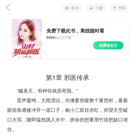
书架
听书
下载
免费下载此书，离线随时看
9999+
人已下载
免费读全文
第1章 邪医传承
“贼老天，有种你就弄死我。”
雷声轰鸣，大雨漂泊，仿佛要吞噬整个篱笆村，看着
眼前鱼塘被冲开一道口子，杨小三双目赤红，仰望天空破
口大骂，随即猛然跳入水中，拼命的想要用竹排把缺口堵
住。