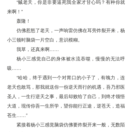
“贼老天，你是非要逼死我全家才甘心吗？有种你就
来啊！”
轰隆！
仿佛惹怒了老天，一声响雷仿佛在耳旁炸裂开来，杨
小三顿时脑袋一片空白，意识模糊。
我草，还真来啊……
杨小三感觉自己的身体被水流吞噬，慢慢的无法呼
吸……
“哈哈，终于遇到一个对胃口的小子了，有魄力，连
老天也敢骂，那我就送你一份逆天而行的机遇，吾乃邪医
圣人，一生行逆天之事，最后却败给了自己，到终才领悟
大道，现传你吾一生所学，望你能行正途，逆苍天，造福
苍生……”
紧接着杨小三感觉脑袋仿佛要炸裂开来一般，无数陌