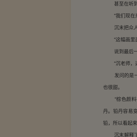
甚至在听到鼓
“我们现在来
沉末把众人
“这幅画里面
说到最后一个
“沉老师，这
发问的是一个
也很甜。
“棕色颜料在
丹。铅丹容易
铅，所以看起来
沉末解释了一