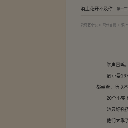
漠上花开不及你
第十三
爱奇艺小说
>
现代言情
>
漠上
掌声雷鸣
周小曼167
都坐着，所以
20个小萝卜
她只好强挤
他们太乖了，