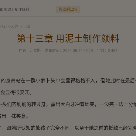
阅读到12%
章 用泥土制作颜料
花开不及你
>
目录
第十三章 用泥土制作颜料
作者：
江爱路
发布时间：
2022-09-29 23:20
字数：
2,497
。
的身高站在一群小萝卜头中会显得格格不入，但她此时在最后
不会显得很突兀。
头们齐刷刷的转过身，露出大白牙冲着她笑，一边笑一边十分
出一抹笑意。
跟她所认知的熊孩子完全不同，以至于她之前的抵触已经完