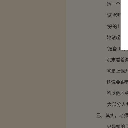
她一个不信玄
“周老师，麻
“好的！”
她站起身没有
“准备工作做
沉末看着游走
就是上课开小
还说要跟着他
所以他才会喊
大部分人都以
己，其实，老师
只是她的回答