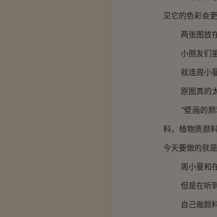
见它的色彩会更
两张图放在一
小朋友们虽然
就连周小曼
原图真的太
“壁画的颜料
料，植物质颜
今天要做的就是
周小曼和在坐
但是在听到最
自己做颜料