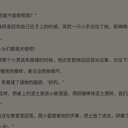
能不能帮帮我？”
身回到自己位子上的时候，突然一只小手拉住了她，软绵绵
感。
头们都是天使吧！
个小男孩系围裙的时候，他还安慰她没回答对没事，记住下
小暖男的模样，差点没把她萌坏。
着揉了揉她的脑袋，“好的。”
样，把桌上的泥土放进小碗里面，用研磨棒将泥土搅碎，我们
”
在教室里回荡，周小曼跟着他的步骤，把土放了进去，研磨
起。”