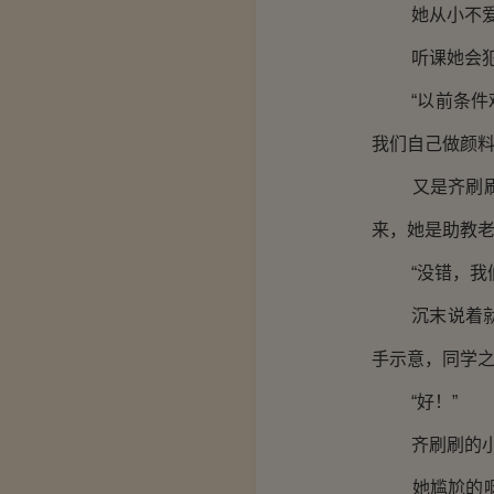
她从小不爱理
听课她会犯困
“以前条件艰
我们自己做颜料
又是齐刷刷的
来，她是助教
“没错，我们
沉末说着就把
手示意，同学之
“好！”
齐刷刷的小奶
她尴尬的咽了