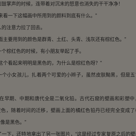
掌声的时候，连带着对沉末的怒意也消失的干干净净！
看一下这幅画中所用到的颜料到底有什么。”
的注意力拉了回去。
主要用到的颜色是群青、土红、头青、浅灰还有棕红色。”
棕红色的时候，有小朋友举起了手。
个看起来明明是黑色的，为什么是棕红色呀？”
小女孩儿，扎着两个可爱的小辫子，虽然皮肤黝黑，但是五
早期、中期和唐代全是二氧化铅。古代石窟的壁画和彩塑中
变色，随着时间的迁移，壁画上面的橘红色铅丹已经完全变成了
像是黑色。”
下，还特地拿出了另一张图片，“这是经过专家复原之后的壁