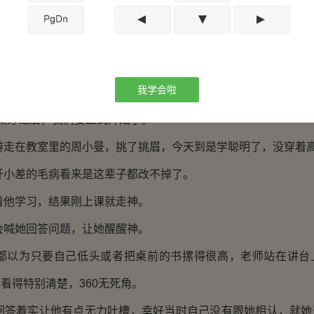
学的人，现在都觉得她跟沉末一定八字相冲。
烦您帮小朋友们穿一下围裙。”
我学会啦
迟疑任何一秒，以此来掩饰自己的尴尬。
好之后，我们要正式开始了。”
在教室里的周小曼，挑了挑眉，今天到是学聪明了，没穿着
差的毛病看来是这辈子都改不掉了。
学习，结果刚上课就走神。
她回答问题，让她醒醒神。
为只要自己低头或者把桌前的书摞得很高，老师站在讲台
看得特别清楚，360无死角。
着实让他有点无力吐槽，幸好当时自己没有跟她相认，就她