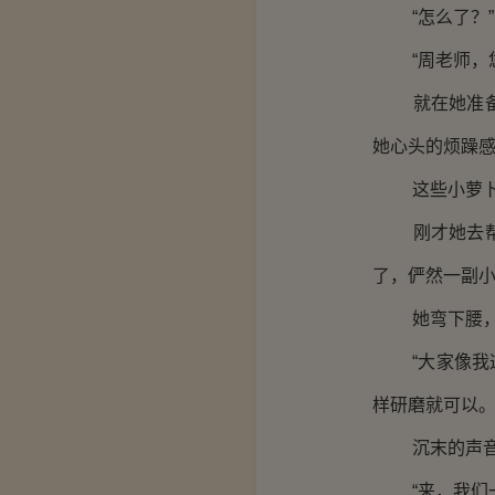
“怎么了？”
“周老师，您
就在她准备转
她心头的烦躁
这些小萝卜
刚才她去帮那
了，俨然一副
她弯下腰，笑
“大家像我这
样研磨就可以。
沉末的声音还
“来，我们一