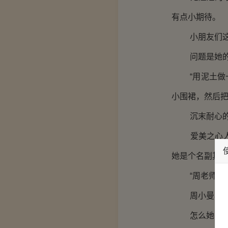
有点小期待。
小朋友们这么
问题是她的桌
“用泥土做一
小围裙，然后把
沉末耐心的在
爱美之心人皆
她是个名副其
“周老师？”
周小曼再次被
怎么她每次