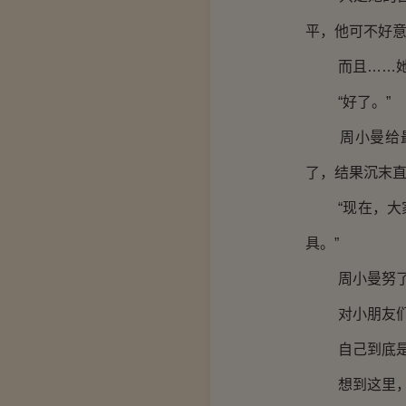
平，他可不好
而且……她这
“好了。”
周小曼给最后
了，结果沉末
“现在，大家
具。”
周小曼努了
对小朋友们这
自己到底是有
想到这里，她