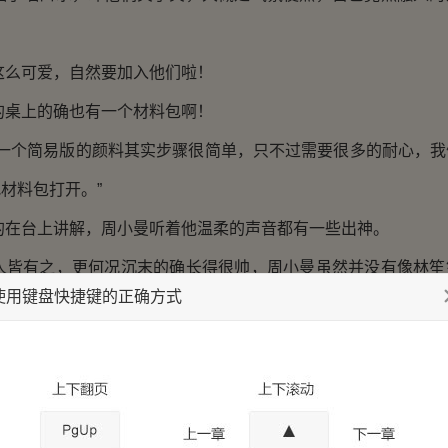
可爱，自然要加入他们啦！
上的确也有一个材料包啊！
个简易版的颜料其实步骤很简单，只不过需要很多的耐心，我
材料包打开。”
台上讲解，周小曼听着他温柔的声音都有一些出神。
有之，更何况沉末的确长得很帅，周小曼虽然并没有像林笙
使用键盘快捷键的正确方式
实的声控。
唤回了神，和站在讲台上的沉末四目相对，有点小心虚。
走神都会被抓？