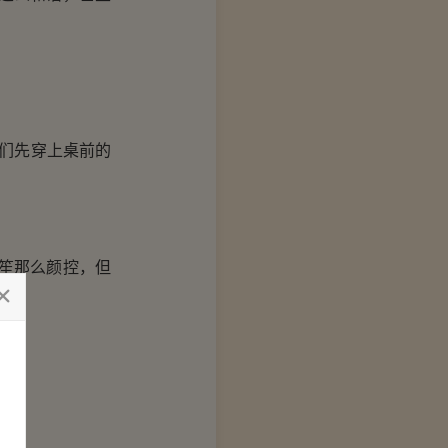
们先穿上桌前的
笙那么颜控，但