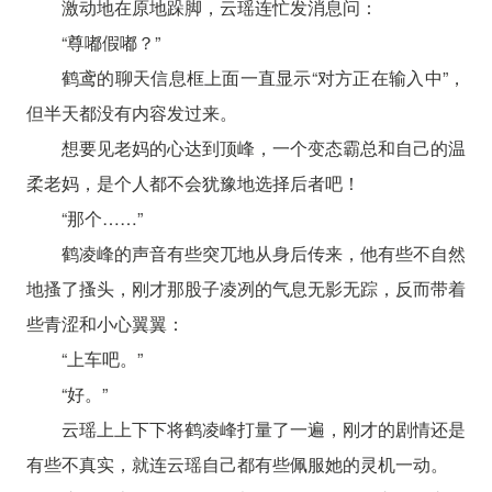
激动地在原地跺脚，云瑶连忙发消息问：
“尊嘟假嘟？”
鹤鸢的聊天信息框上面一直显示“对方正在输入中”，
但半天都没有内容发过来。
想要见老妈的心达到顶峰，一个变态霸总和自己的温
柔老妈，是个人都不会犹豫地选择后者吧！
“那个……”
鹤凌峰的声音有些突兀地从身后传来，他有些不自然
地搔了搔头，刚才那股子凌冽的气息无影无踪，反而带着
些青涩和小心翼翼：
“上车吧。”
“好。”
云瑶上上下下将鹤凌峰打量了一遍，刚才的剧情还是
有些不真实，就连云瑶自己都有些佩服她的灵机一动。