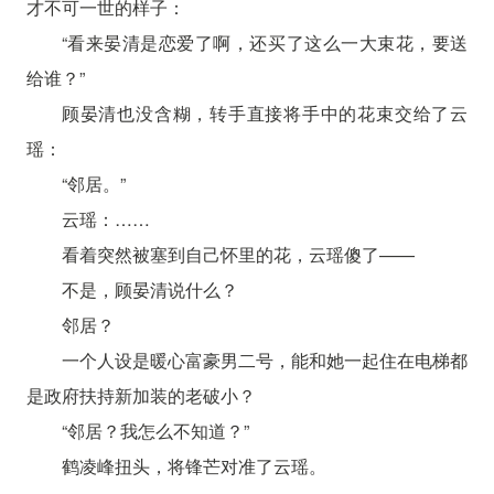
才不可一世的样子：
“看来晏清是恋爱了啊，还买了这么一大束花，要送
给谁？”
顾晏清也没含糊，转手直接将手中的花束交给了云
瑶：
“邻居。”
云瑶：……
看着突然被塞到自己怀里的花，云瑶傻了——
不是，顾晏清说什么？
邻居？
一个人设是暖心富豪男二号，能和她一起住在电梯都
是政府扶持新加装的老破小？
“邻居？我怎么不知道？”
鹤凌峰扭头，将锋芒对准了云瑶。