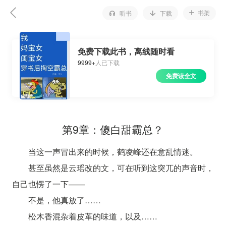
书架
听书
下载
免费下载此书，离线随时看
9999+
人已下载
免费读全文
第9章：傻白甜霸总？
当这一声冒出来的时候，鹤凌峰还在意乱情迷。
甚至虽然是云瑶改的文，可在听到这突兀的声音时，
自己也愣了一下——
不是，他真放了……
松木香混杂着皮革的味道，以及……