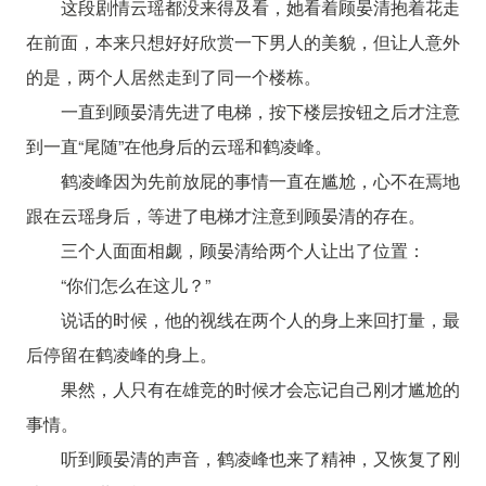
这段剧情云瑶都没来得及看，她看着顾晏清抱着花走
在前面，本来只想好好欣赏一下男人的美貌，但让人意外
的是，两个人居然走到了同一个楼栋。
一直到顾晏清先进了电梯，按下楼层按钮之后才注意
到一直“尾随”在他身后的云瑶和鹤凌峰。
鹤凌峰因为先前放屁的事情一直在尴尬，心不在焉地
跟在云瑶身后，等进了电梯才注意到顾晏清的存在。
三个人面面相觑，顾晏清给两个人让出了位置：
“你们怎么在这儿？”
说话的时候，他的视线在两个人的身上来回打量，最
后停留在鹤凌峰的身上。
果然，人只有在雄竞的时候才会忘记自己刚才尴尬的
事情。
听到顾晏清的声音，鹤凌峰也来了精神，又恢复了刚