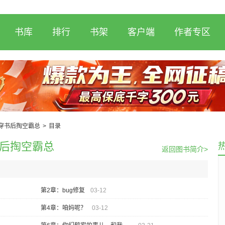
书库
排行
书架
客户端
作者专区
穿书后掏空霸总
>
目录
后掏空霸总
返回图书简介>
第2章：bug修复
03-12
第4章：咱妈呢？
03-12