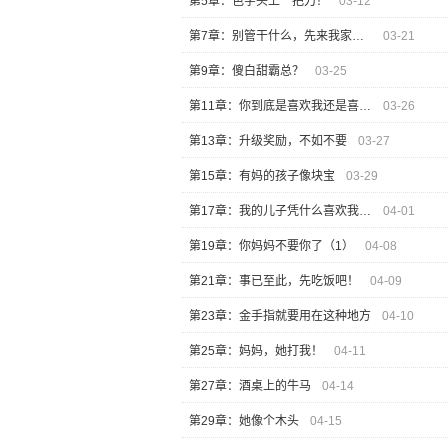
第5章：色字头上一把刀！
03-12
第7章：别管干什么，先来我家再说
03-21
第9章：傻白甜霸总？
03-25
第11章：你到底是喜欢我还是喜欢我妈？
03-26
第13章：升级奖励，不如不要
03-27
第15章：有妈的孩子像块宝
03-29
第17章：我的儿子凭什么喜欢我的女儿！
04-01
第19章：你妈妈不要你了（1）
04-08
第21章：事已至此，先吃饭吧！
04-09
第23章：金手指就要用在这种地方
04-10
第25章：妈妈，她打我！
04-11
第27章：酒桌上的牛马
04-14
第29章：她像个木头
04-15