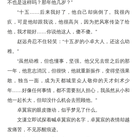
不也是这样吗？那年他几岁？”
“十五……后来我好了，他自己却病倒了。我很内
疚，可是他却跟我说，他很高兴，因为把风寒传染了给
他，我才能好……你说他这人，傻不傻。”
赵远舟忍不住轻笑：“十五岁的小卓大人，还这么幼
稚。”
“虽然幼稚，但也懂事，坚强。他父兄去世之后的那
一年，他意志消沉，但很快，他就重新振作，变得坚强果
敢，独当一面，成为天都城里众人敬仰的天才剑术少
年……好像任何事情，都不需要别人担心，我虽然从小和
他一起长大，但却没什么机会去照顾他。”
卓翼宸的眼皮微动，似乎梦见了什么。
文潇立即试探着喊卓翼宸的名字，卓翼宸的表情却越
发痛苦，不见苏醒痕迹。