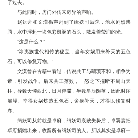
了过去。
与此同时，房门外传来奇异的声响。
赵远舟和文潇循声赶到了缉妖司后院，池水剧烈沸
腾，水中浮起一块色彩斑斓的石头，散发着莹润的光。
“这是什么？”
“冰夷族世代相传的秘宝，当年女娲用来补天的五色
石，可以修复万物。”
文潇曾在古籍中看过，传说共工与颛顼不和，相争为
帝，引发战争。后来共工落败，一怒之下撞断不周山天
柱，导致天倾西北，日月停滞，半数星辰陨落，因此时序
崩塌。幸得女娲炼造五色石，舍身补天，才得以修复时
序。
缉妖司从前就是卓府，缉妖司衰败失势后，卓翼宸把
卓府捐赠出来，收留所有缉妖司的人。所以其实是卓府一