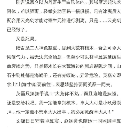
陆吾说离仑以内丹寄生于白玖体内，其强度远超法术
附体，难以驱离，轻举妄动容易一损俱损。只有冰夷后人
配合用云光剑才能对寄生元神进行剥离。只是……云光剑
已经毁了。
又是死局。
陆吾见二人神色凝重，提到大荒有櫰木，食之可令人
恢复气力，虽无法完全治愈，但至少可以替卓翼宸延缓生
命衰竭之势。只是櫰木长在大荒海边的黑岩裂隙之间，山
石中到处都是海蝎子，还有赤蝮蛇，异常危险。英磊立即
拿出“山海寸镜”要前往，裴思婧坚持要同英磊一同去。
英磊只摆摆手说：“大荒你不熟，而且遍地是妖怪。
还是交给我吧。我一定能拿到櫰木。卓大人可是小玖最崇
拜，他一定最不想卓大人出事，我必须救醒卓大人！”
文潇日日守着卓翼宸，赵远舟也陪她一同照顾卓翼