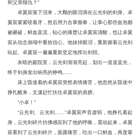
和父亲报仇？”
卓翼宸落下泪来，大颗的眼泪滴在云光剑的剑身。卓
翼宸紧紧咬着牙，然后用力合掌握拳，让掌心那些血泡都
被碾破，鲜血直流，钻心的痛楚让卓翼宸清醒，也让卓翼
宸从信念崩塌中重拾信心。他抹掉眼泪，重新握着云光剑
站起。卓翼宸一遍遍重新坚定地挥出剑招。
灰暗的庭院里，云光剑渐渐亮起，划出一道道蓝光，
终于剑身发出响亮的铮鸣……
床上昏迷着的卓翼宸突然表情痛苦，他忽然从昏迷中
挣扎醒来，文潇赶忙扶住卓翼宸的肩膀。
“小卓！”
“云光剑、云光剑……”卓翼宸声音虚弱，他挣扎着起
身，云光剑碎片仿佛感应到了他的呼唤，震动起来，卓翼
宸看到了云光剑碎片，面露痛苦，吐出一口鲜血，再度晕