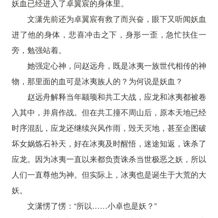
妖血已经进入了卓翼宸的身体里。
文潇先前还为卓翼宸有救了而兴奋，眼下又听闻妖血
进了他的身体，悲喜冲击之下，身形一歪，急忙扶住一
旁，勉强站着。
她强定心神，问赵远舟，既是冰夷一族世代相传的神
物，那里面的血可是冰夷族人的？为何说是妖血？
赵远舟解释当年颛顼和共工大战，应龙和冰夷都被卷
入其中，并肩作战。但在共工撞不周山后，原本天地已经
时序混乱，应龙还继续兴风作雨，毁天灭地，甚至企图破
坏女娲炼石补天，好在冰夷及时醒悟，迷途知返，诛杀了
应龙。因为冰夷一直以来都负责诛杀当世极恶之妖，所以
人们一直尊他为神。但实际上，冰夷也是诞生于大荒的大
妖。
文潇愣了愣：“所以……小卓也是妖？”