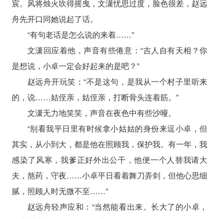
宸。风将烛火吹得摇曳，文潇忧思过度，脸色很差，赵远
舟先开口同她说起了话。
“有句老话是怎么说的来着……”
文潇回应着他，声音有些倦意：“吉人自有天相？你
是想说，小卓一定会好起来的是吧？”
赵远舟开玩笑：“不是这句，是我从一个村子里听来
的，说……姑侄亲，姑侄亲，打断骨头连着筋。”
文潇无力地笑笑，声音在夜色中有些沙哑。
“别看我平日里有时候拿小姑姑的身份来逗小卓，但
其实，从小到大，都是他在照顾我，保护我。有一年，我
感染了风寒，我爹正好外出公干，他便一个人替我请大
夫，熬药，守夜……小卓平日看着舞刀弄剑，但他心思细
腻，照顾人时无微不至……”
赵远舟轻声应和：“当然能看出来。长大了的小卓，