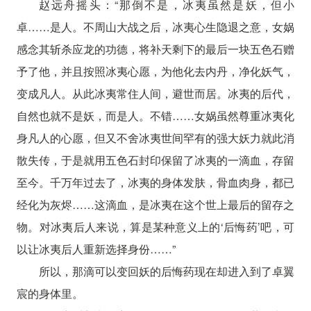
赵远舟摇头：“那倒不是，冰夷虽然是妖，但小
卓……是人。不周山大战之后，冰夷心生隐退之意，女娲
感念其斩杀应龙的功德，将补天剩下的最后一块五色石赠
予了他，并且按照冰夷心愿，为他化去内丹，净化妖气，
变成凡人。从此冰夷常住人间，避世而居。冰夷的后代，
自然也就不是妖，而是人。不错……女娲虽然尊重冰夷化
身凡人的心愿，但又不舍冰夷世间罕有的强大妖力就此消
散失传，于是就用五色石封印保留了冰夷的一滴血，存留
至今。千万年过去了，冰夷的身体发肤，骨血肉身，都已
经化为灰烬……这滴血，是冰夷在这个世上最后的留存之
物。对冰夷后人来说，算是某种意义上的‘后悔药’吧，可
以让冰夷后人重新选择身份……”
所以，那滴可以变回妖的后悔药现在却进入到了卓翼
宸的身体里。