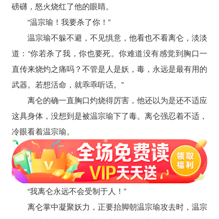
磅礴，怒火烧红了他的眼睛。
“温宗瑜！我要杀了你！”
温宗瑜不躲不避，不见惧意，他看也不看离仑，淡淡
道：“你若杀了我，你也要死。你难道没有感觉到胸口一
直传来烧灼之痛吗？不管是人是妖，毒，永远是最有用的
武器。若想活命，就乖乖听话。”
离仑的确一直胸口灼烧得厉害，他还以为是还不适应
这具身体，没想到是被温宗瑜下了毒。离仑强忍着不适，
冷眼看着温宗瑜。
“我离仑永远不会受制于人！”
离仑掌中凝聚妖力，正要抬脚朝温宗瑜攻去时，温宗