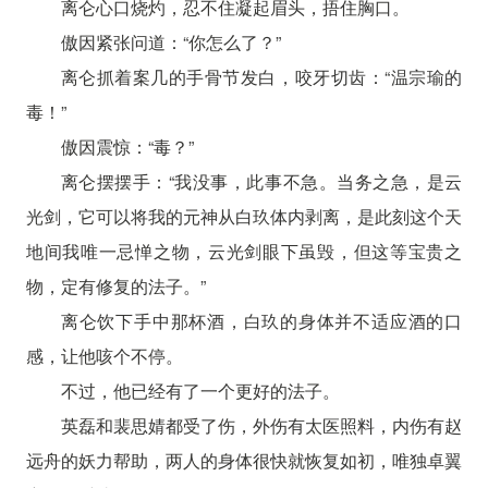
离仑心口烧灼，忍不住凝起眉头，捂住胸口。
傲因紧张问道：“你怎么了？”
离仑抓着案几的手骨节发白，咬牙切齿：“温宗瑜的
毒！”
傲因震惊：“毒？”
离仑摆摆手：“我没事，此事不急。当务之急，是云
光剑，它可以将我的元神从白玖体内剥离，是此刻这个天
地间我唯一忌惮之物，云光剑眼下虽毁，但这等宝贵之
物，定有修复的法子。”
离仑饮下手中那杯酒，白玖的身体并不适应酒的口
感，让他咳个不停。
不过，他已经有了一个更好的法子。
英磊和裴思婧都受了伤，外伤有太医照料，内伤有赵
远舟的妖力帮助，两人的身体很快就恢复如初，唯独卓翼