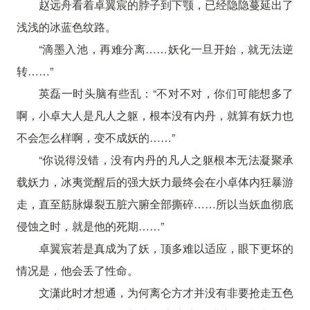
赵远舟看着卓翼宸的脖子到下颚，已经隐隐蔓延出了
浅浅的冰蓝色纹路。
“滴墨入池，再难分离……妖化一旦开始，就无法逆
转……”
英磊一时头脑有些乱：“不对不对，你们可能想多了
啊，小卓大人是凡人之躯，根本没有内丹，就算有妖力也
不会怎么样啊，变不成妖的……”
“你说得没错，没有内丹的凡人之躯根本无法凝聚承
载妖力，冰夷觉醒后的强大妖力最终会在小卓体内狂暴游
走，直至筋脉爆裂五脏六腑全部撕碎……所以当妖血彻底
侵蚀之时，就是他的死期……”
卓翼宸若是真成为了妖，顶多难以适应，眼下更坏的
情况是，他会丢了性命。
文潇此时才想通，为何离仑方才并没有非要抢走五色