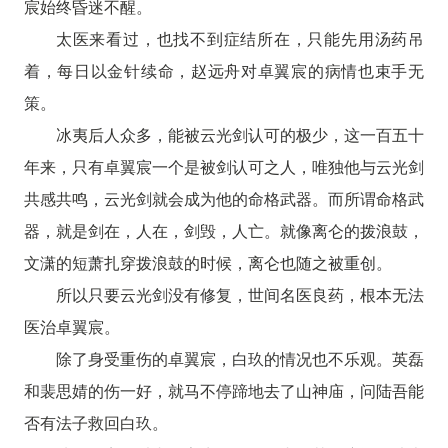
宸始终昏迷不醒。
太医来看过，也找不到症结所在，只能先用汤药吊
着，每日以金针续命，赵远舟对卓翼宸的病情也束手无
策。
冰夷后人众多，能被云光剑认可的极少，这一百五十
年来，只有卓翼宸一个是被剑认可之人，唯独他与云光剑
共感共鸣，云光剑就会成为他的命格武器。而所谓命格武
器，就是剑在，人在，剑毁，人亡。就像离仑的拨浪鼓，
文潇的短萧扎穿拨浪鼓的时候，离仑也随之被重创。
所以只要云光剑没有修复，世间名医良药，根本无法
医治卓翼宸。
除了身受重伤的卓翼宸，白玖的情况也不乐观。英磊
和裴思婧的伤一好，就马不停蹄地去了山神庙，问陆吾能
否有法子救回白玖。