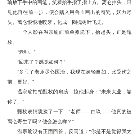
瑜放下手中的画笔，笑着抬手指了指上方。离仑抬头，只
见他再往前一步，便会踏入用兽血画出的符咒，妖力尽
失。离仑恨恨地咬牙，化成一圈槐树叶飞走。
一个人影在温宗瑜面前单膝跪下，抬起头，正是甄
枚。
“老师。”
“回来了？感觉如何？”
“多亏了老师尽心医治，我现在身轻自如，比受伤之
前，更好。”
温宗瑜拍拍甄枚的肩膀，拉他起身：“未来大业，靠
你了。”
甄枚表情犹豫了一下：“老师……白玖……他真的被
离仑寄生了吗？他会怎么样？”
温宗瑜没有正面回答，反问道：“你是不是觉得我太