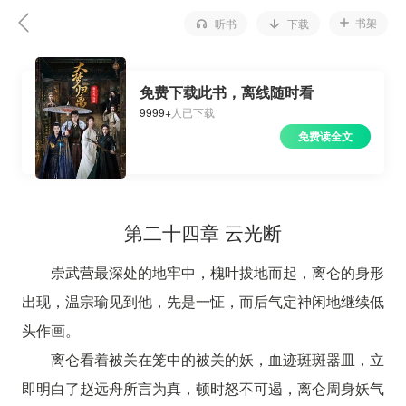
书架
听书
下载
免费下载此书，离线随时看
9999+
人已下载
免费读全文
第二十四章 云光断
崇武营最深处的地牢中，槐叶拔地而起，离仑的身形
出现，温宗瑜见到他，先是一怔，而后气定神闲地继续低
头作画。
离仑看着被关在笼中的被关的妖，血迹斑斑器皿，立
即明白了赵远舟所言为真，顿时怒不可遏，离仑周身妖气