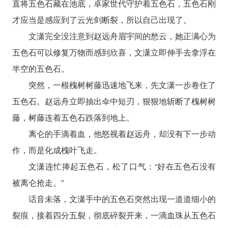
直将五色石藏在池底，卓家世代守护着五色石，五色石刚
才应当是感应到了云光剑断裂，所以自己出现了。
文潇完全没注意到赵远舟眉宇间的愁云，她正满心为
五色石可以修复万物而感到欣喜，文潇立即伸手去拿浮在
半空的五色石。
突然，一根槐树树藤迅速地飞来，先文潇一步卷住了
五色石。赵远舟立即抽出伞中短刃，狠狠地斩断了槐树树
藤，树藤连着五色石跌落到地上。
离仑的手滴着血，他怒视着赵远舟，却没有下一步动
作，而是化成槐叶飞走。
文潇连忙捧起五色石，松了口气：“好在五色石没有
被离仑抢走。”
话音未落，文潇手中的五色石突然出现一道道细小的
裂痕，接着四分五裂，彻底碎裂开来，一滴血珠从五色石