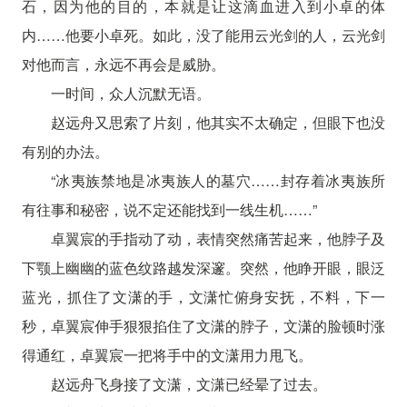
石，因为他的目的，本就是让这滴血进入到小卓的体
内……他要小卓死。如此，没了能用云光剑的人，云光剑
对他而言，永远不再会是威胁。
一时间，众人沉默无语。
赵远舟又思索了片刻，他其实不太确定，但眼下也没
有别的办法。
“冰夷族禁地是冰夷族人的墓穴……封存着冰夷族所
有往事和秘密，说不定还能找到一线生机……”
卓翼宸的手指动了动，表情突然痛苦起来，他脖子及
下颚上幽幽的蓝色纹路越发深邃。突然，他睁开眼，眼泛
蓝光，抓住了文潇的手，文潇忙俯身安抚，不料，下一
秒，卓翼宸伸手狠狠掐住了文潇的脖子，文潇的脸顿时涨
得通红，卓翼宸一把将手中的文潇用力甩飞。
赵远舟飞身接了文潇，文潇已经晕了过去。