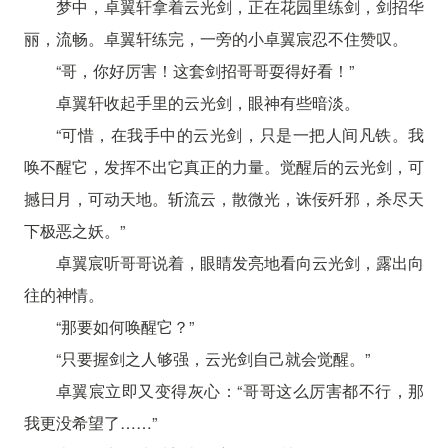
梦中，卓翼轩拿着云光剑，正在花园里练剑，剑招华
丽，流畅。卓翼轩练完，一旁的小卓翼宸忍不住赞叹。
“哥，你好厉害！这套剑招哥哥耍得好看！”
卓翼轩收起手里的云光剑，眼神有些暗淡。
“可惜，在我手中的云光剑，只是一把人间凡铁。我
唤不醒它，发挥不出它真正的力量。觉醒后的云光剑，可
撼日月，可动天地。斩流云，散微光，诛佞歼邪，杀尽天
下极恶之妖。”
卓翼宸听哥哥说着，眼睛发亮地看向云光剑，露出向
往的神情。
“那要如何唤醒它？”
“只要握剑之人够强，云光剑自己就会觉醒。”
卓翼宸立即又变得灰心：“哥哥这么厉害都不行，那
我更没希望了……”