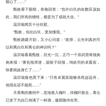
狠心了……”
甄枚垂下眼睛，恭敬回答：“也许白玖的命数应该如
此，我们所有的牺牲，都是为了成就大业。”
温宗瑜闻言十分欣慰。
“甄枚，你比白玖，更加懂我。”
甄枚踌躇片刻，又小心问道：“老师，云光剑真的可
以剥离白玖和离仑的神识吗？”
温宗瑜看着甄枚，目光一沉，正巧一个崇武营将领匆
匆来报：“禀告指挥使，据探子回报，缉妖司的卓翼宸，
快要病故身亡了……”
温宗瑜脸色黑下来：“只有卓翼宸能够杀死赵远舟，
他现在还不能死……”
天香阁的雅间中，忽地卷入槐叶，待槐叶散去，离仑
已坐下为自己倒满了一杯酒，傲因随侍在旁。