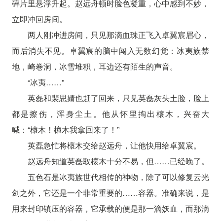
碎片里悬浮升起。赵远舟顿时脸色凝重，心中感到不妙，
立即冲回房间。
两人刚冲进房间，只见那滴血珠正飞入卓翼宸眉心，
而后消失不见。卓翼宸的脑中闯入无数幻觉：冰夷族禁
地，崎卷洞，冰雪堆积，耳边还有陌生的声音。
“冰夷……”
英磊和裴思婧也赶了回来，只见英磊灰头土脸，脸上
都是擦伤，浑身尘土。他从怀里掏出櫰木，兴奋大
喊：“櫰木！櫰木我拿回来了！”
英磊急忙将櫰木交给赵远舟，让他快用给卓翼宸。
赵远舟知道英磊取櫰木十分不易，但……已经晚了。
五色石是冰夷族世代相传的神物，除了可以修复云光
剑之外，它还是一个非常重要的……容器。准确来说，是
用来封印镇压的容器，它承载的便是那一滴妖血，而那滴