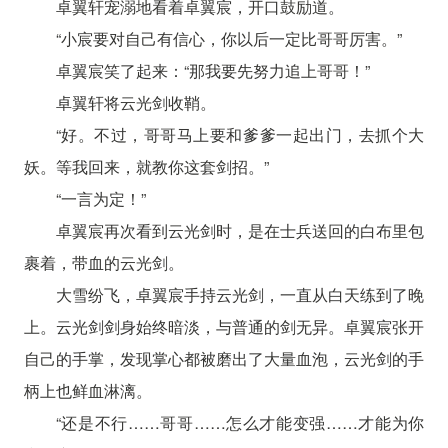
卓翼轩宠溺地看着卓翼宸，开口鼓励道。
“小宸要对自己有信心，你以后一定比哥哥厉害。”
卓翼宸笑了起来：“那我要先努力追上哥哥！”
卓翼轩将云光剑收鞘。
“好。不过，哥哥马上要和爹爹一起出门，去抓个大
妖。等我回来，就教你这套剑招。”
“一言为定！”
卓翼宸再次看到云光剑时，是在士兵送回的白布里包
裹着，带血的云光剑。
大雪纷飞，卓翼宸手持云光剑，一直从白天练到了晚
上。云光剑剑身始终暗淡，与普通的剑无异。卓翼宸张开
自己的手掌，发现掌心都被磨出了大量血泡，云光剑的手
柄上也鲜血淋漓。
“还是不行……哥哥……怎么才能变强……才能为你