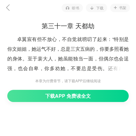
书架
听书
下载
第三十一章 天都劫
卓翼宸有些不放心，不自觉就唠叨了起来：“特别是
你文姐姐，她运气不好，总是三灾五病的，你要多照看她
的身体。至于裴大人，她虽能独当一面，但偶尔也会逞
强，也会自卑，你多劝她，不要总是受伤。还有赵远
舟……”
本章为付费章节，请下载APP后继续阅读
白玖见卓翼宸越说越多，不由傻眼，忍不住打断。
下载APP 免费读全文
“等等等等！卓大人，我只是一个大夫，你别给我这
么大压力啊……”
白玖