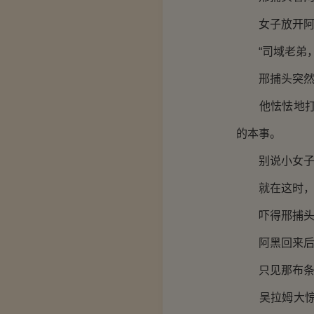
女子放开阿黑
“司域老弟，
邢捕头突然出
他怯怯地打量
的本事。
别说小女子了
就在这时，阿
吓得邢捕头转
阿黑回来后趴
只见那布条转
吴拉姆大惊失