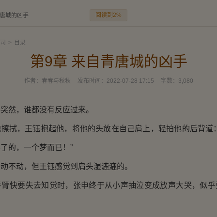
阅读到2%
青唐城的凶手
司
>
目录
第9章 来自青唐城的凶手
作者：
春春与秋秋
发布时间：
2022-07-28 17:15
字数：
3,080
然，谁都没有反应过来。
拭，王钰抱起他，将他的头放在自己肩上，轻拍他的后背道：
了的，一个梦而已！”
不动，但王钰感觉到肩头湿漉漉的。
快要失去知觉时，张申终于从小声抽泣变成放声大哭，似乎