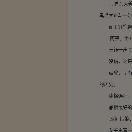
邢捕头大着胆
黑毛犬正与一
而王钰抱臂站
“阿黑，坐！
王钰一声令下
没错，这是
藏獒，享有“
的历史。
体格强壮，勇
品相最好的藏
“敢问姑娘，
女子甩着一头