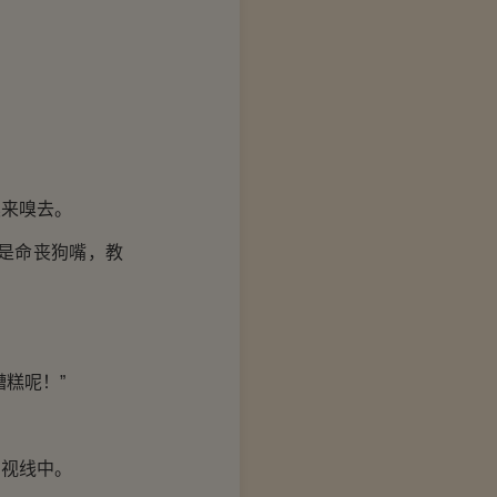
来嗅去。
是命丧狗嘴，教
糕呢！”
视线中。