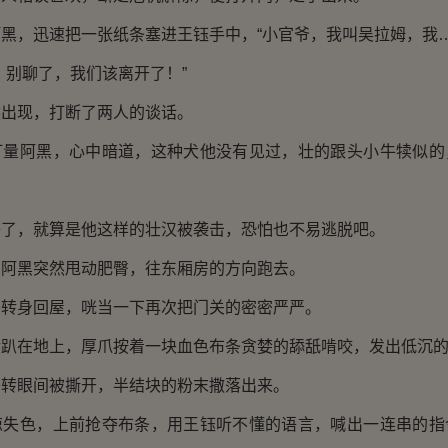
，迅速把一张纸条塞进王钰手中，“小官爷，我叫吴拉姆，我…
别聊了，我们该离开了！”
现，打断了两人的谈话。
阿黑，心中暗道，这种犬他没有见过，壮的跟头小牛犊似的
，就算是他这样的壮汉被袭击，恐怕也不易逃脱吧。
黑突然甩动肥臀，往东厢房的方向跑去。
身回屋，咣当一下再次把门关的密密严严。
在地上，厚爪按着一块血色布条贪婪的舔舐啃咬，发出低沉的
眼间被撕开，半结块的粉末撒落出来。
色，上前抢夺布条，用王钰听不懂的语言，喊出一连串的指