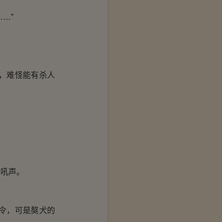
…”
，难怪能有杀人
吼声。
令，可是獒犬的