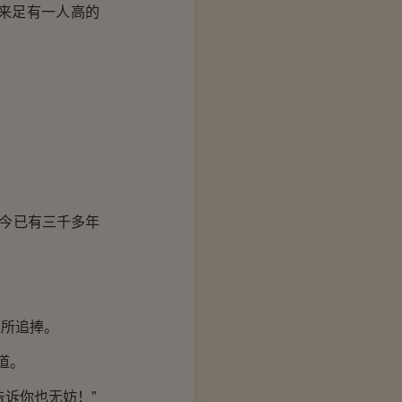
来足有一人高的
今已有三千多年
所追捧。
道。
诉你也无妨！”