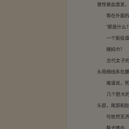
兽性被血激发
等在外面的衙
“那是什么？
一个衙役道：
姨妈巾？
古代女子的姨
头用细线系在
难道说，死者
几个胆大的衙
头部，尾部和
可依然无济
獒犬嗜血，