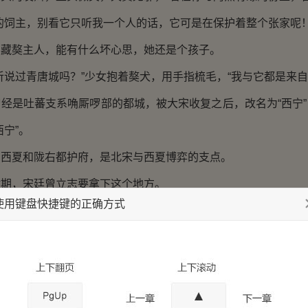
饲主，别看它只听我一个人的话，它可是在保护着整个张家呢！
獒主人，能有什么坏心思，她还是个孩子。
过青唐城吗？”少女抱着獒犬，用手指梳毛，“我与它都是来自
是吐蕃支系唃厮啰部的都城，被大宋收复之后，改名为“西宁”
西宁”。
夏和陇右都护府，是北宋与西夏博弈的支点。
，宋廷曾立志要拿下这个地方。
使用键盘快捷键的正确方式
后，可坐拥河湟腹地，对西夏形成C型包围圈，宋要取之，易
政权已彻底灭亡，河西丝绸之路青唐道畅通无阻，北宋的军
西域的货物和马牛羊牲畜等等源源不断涌入大宋境内。