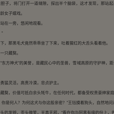
子，将门打开一道缝隙，探出半个脑袋，这才发现，那站起
妙龄女子嬉戏。
在一旁，悠闲地观看。
”
，那黑毛犬竟然乖乖坐了下来，吐着猩红的大舌头看着他。
一只藏獒。
东方神犬”的美誉，是藏民心中的圣兽，雪域高原的守护神，距
猛灵活，高贵冷漠，忠贞护主。
獒，价值可抵白余头牦牛，在任何时代，都备受权贵豪绅家庭
你是何人？为何这犬与你这般亲密？”王钰摸着狗头，自然地问
的发辫，歪头微笑，天真无邪，“看在你与阿黑有缘的份上，告