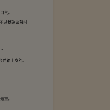
口气。
不过我建议暂时
”
会惹祸上身的。
最重。