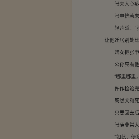
张夫人心疼地
张申恍若未闻
轻声道：“张
让他迁居别处比
婢女把张申抱
公孙亮看他的
“哪里哪里，
仵作检验完毕
既然犬和死者
只要回去后完
张庚非常大方
“如此，便多