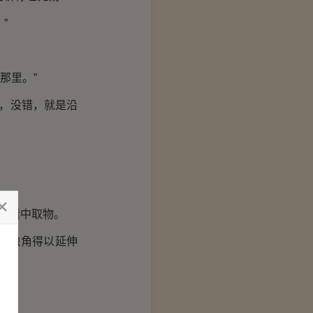
”
那里。”
，没错，就是沿
如囊中取物。
事触角得以延伸