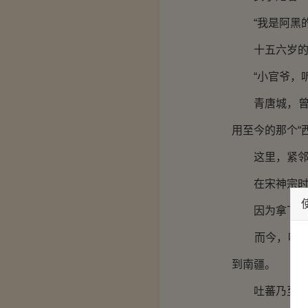
“我是阿黑的
十五六岁的藏
“小官爷，听说
青唐城，曾经
用至今的那个“
这里，紧邻西
在宋神宗时期
因为拿下青唐
而今，唃厮啰
到南疆。
吐蕃乃至整个