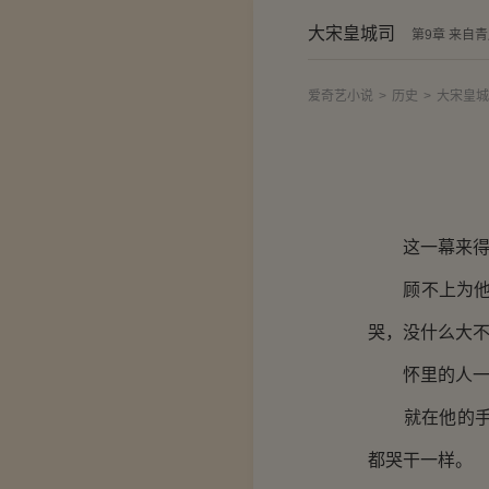
大宋皇城司
第9章 来自
爱奇艺小说
>
历史
>
大宋皇城
这一幕来得突
顾不上为他擦
哭，没什么大不
怀里的人一动
就在他的手臂
都哭干一样。