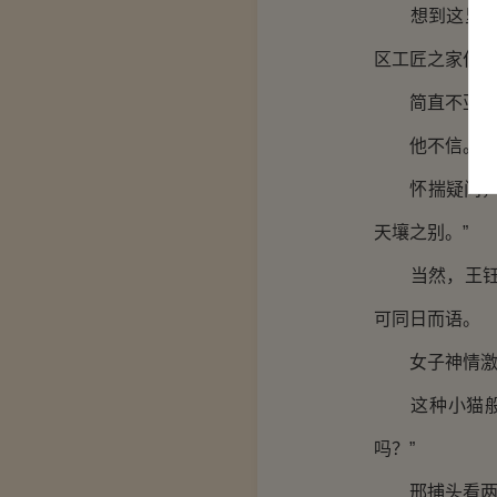
想到这里，王
区工匠之家作
简直不亚于
他不信。
怀揣疑问，王
天壤之别。”
当然，王钰说
可同日而语。
女子神情激动
这种小猫般的
吗？”
邢捕头看两人