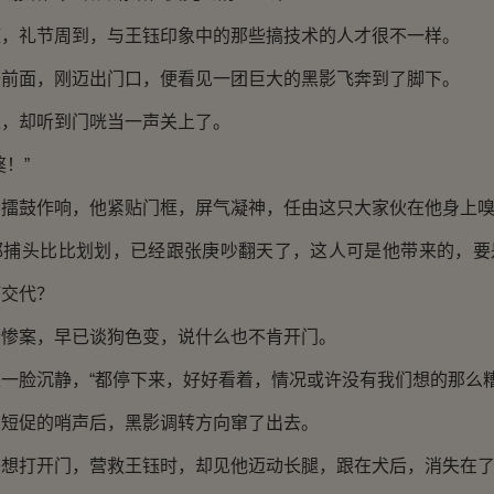
礼节周到，与王钰印象中的那些搞技术的人才很不一样。
面，刚迈出门口，便看见一团巨大的黑影飞奔到了脚下。
却听到门咣当一声关上了。
！”
鼓作响，他紧贴门框，屏气凝神，任由这只大家伙在他身上嗅
头比比划划，已经跟张庚吵翻天了，这人可是他带来的，要
何交代？
案，早已谈狗色变，说什么也不肯开门。
脸沉静，“都停下来，好好看着，情况或许没有我们想的那么糟
促的哨声后，黑影调转方向窜了出去。
打开门，营救王钰时，却见他迈动长腿，跟在犬后，消失在了