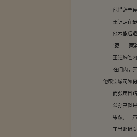
他措辞严谨，
王钰走在最前
他本能后退，
“藏……藏獒
王钰胸腔内擂
在门内，邢捕
他跟皇城司如
而张庚目睹惨
公孙亮倒是一
果然，一声短
正当邢捕头想