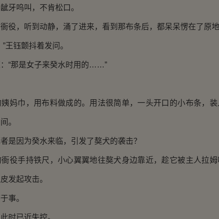
，龇牙呜叫，不肯松口。
役，听到动静，涌了进来，看到那布条后，都呆呆愣在了原
”王钰颤抖着发问。
“那是女子来癸水时用的……”
妈巾，用布料做成的。用法很简单，一头开口的小布条，装
腰间。
是因为癸水来临，引发了獒犬的袭击？
役手持铁尺，小心翼翼地往獒犬身边靠近，趁它被主人拉姆
肚皮发起攻击。
于事。
此时已近失控。