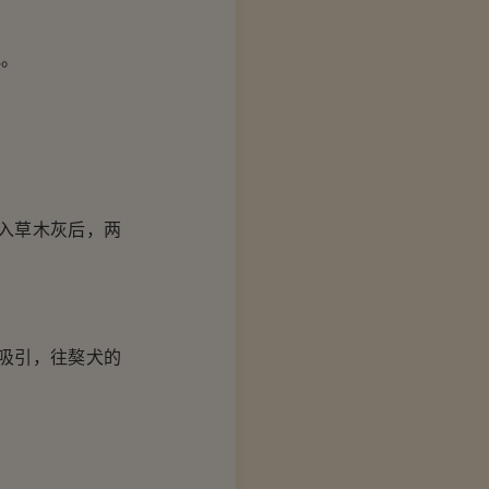
地。
入草木灰后，两
吸引，往獒犬的