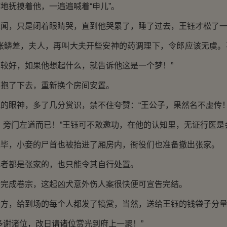
抚摸着他，一遍遍喊着“申儿”。
，只是闭着眼睛哭，直到他哭累了，睡了过去，王钰才松了一
鳞差，夫人，再叫大夫开些安神的药调理下，令郎应该无虞。
较好，如果他想起什么，就告诉他这是一个梦！”
了下去，重新换个房间安置。
眼神，多了几分赏识，禁不住夸赞：“王公子，果然名不虚传！
旁门左道而已！”王钰可不敢邀功，在他的认知里，无证行医是
，小妾的尸首也被抬进了厢房内，衙役们也准备撤出张家。
都是张家的，也只能令其自行处置。
成卷宗，这起凶犬意外伤人案很快便可宣告完结。
，给到场的每个人都发了犒赏，当然，送给王钰的钱袋子分量
谢诸位，改日请诸位赏光到府上一聚！”