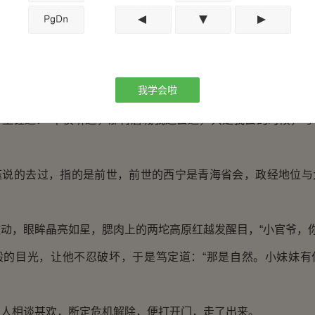
钰隐隐不安，如此名贵的獒犬，千里迢迢被带入汴梁京师，
护卫犬？
高射炮打蚊子！
我学会啦
钰道：“不仅听过，那青唐城我还去过，只是我去的时候，与
的去过，指的是前世，前世的西宁是青海省会，政经地位与
，眼眸晶亮如星，腮肉上的两坨高原红越发醒目，“小官爷，你
目光，让他不忍破坏，于是笃定道：“那是自然。小妹妹有
相谈甚欢，断定危机解除，便打开门，走了出来。