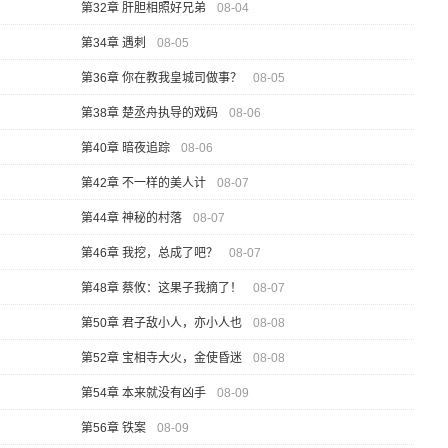
第32章 肝胆相照好兄弟
08-04
第34章 遇刺
08-05
第36章 你在教我皇城司做事？
08-05
第38章 楚丞舟执导的戏码
08-06
第40章 暗夜追踪
08-06
第42章 不一样的美人计
08-07
第44章 神秘的村落
08-07
第46章 我挖，总成了吧？
08-07
第48章 蔡攸：这果子我摘了！
08-07
第50章 君子敌小人，亦小人也
08-08
第52章 宝相寺大火，金使昏迷
08-08
第54章 本来就没有凶手
08-09
第56章 铁案
08-09