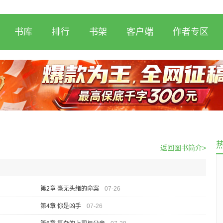
书库
排行
书架
客户端
作者专区
返回图书简介>
第2章 毫无头绪的命案
07-26
第4章 你是凶手
07-26