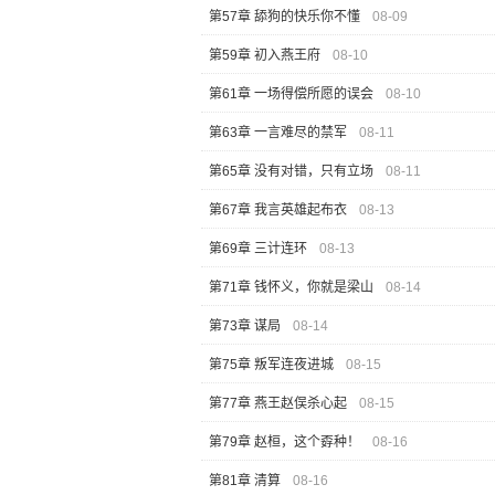
第57章 舔狗的快乐你不懂
08-09
第59章 初入燕王府
08-10
第61章 一场得偿所愿的误会
08-10
第63章 一言难尽的禁军
08-11
第65章 没有对错，只有立场
08-11
第67章 我言英雄起布衣
08-13
第69章 三计连环
08-13
第71章 钱怀义，你就是梁山
08-14
第73章 谋局
08-14
第75章 叛军连夜进城
08-15
第77章 燕王赵俣杀心起
08-15
第79章 赵桓，这个孬种！
08-16
第81章 清算
08-16