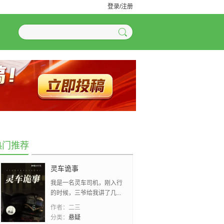
登录/注册
热门推荐
灵车诡事
我是一名灵车司机，刚入行
的时候，三爷给我讲了几...
作者：
二三
分类：
悬疑