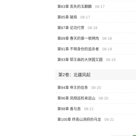
第83章 丢失的玉麒麟
08-17
第85章 破局
08-17
第87章 论功行赏
08-18
第89章 春天的第一顿烤肉
08-18
第91章 不明身份的追杀者
08-19
第93章 郓王画的大饼圆又圆
08-19
第2卷：北疆风起
第94章 帝王的信条
08-20
第96章 凤翔巡检来巡山
08-20
第98章 善与恶
08-21
第100章 终南山洞府的乌龙
08-21