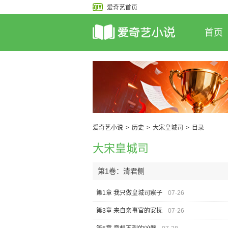
爱奇艺首页
首页
爱奇艺小说
>
历史
>
大宋皇城司
>
目录
大宋皇城司
第1卷：清君侧
第1章 我只做皇城司察子
07-26
第3章 来自亲事官的安抚
07-26