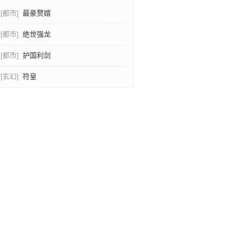
[都市]
最豪赘婿
[都市]
绝世强龙
[都市]
护国利剑
[玄幻]
符皇