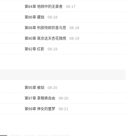
第84章 地网中的无辜者
08-17
第86章 藏拙
08-18
第88章 刑部侍郎的喜与悲
08-18
第90章 离京这天杏花微雨
08-19
第92章 红影
08-19
第95章 被劫
08-20
第97章 拿粮换自由
08-20
第99章 神女的噩梦
08-21