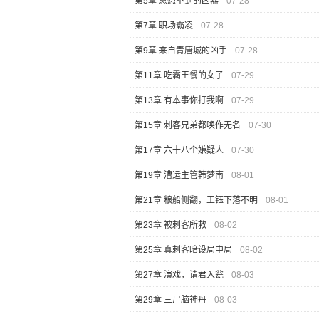
第5章 意想不到的凶器
07-28
第7章 职场霸凌
07-28
第9章 来自青唐城的凶手
07-28
第11章 吃霸王餐的女子
07-29
第13章 有本事你打我啊
07-29
第15章 刺客兄弟都唤作无名
07-30
第17章 六十八个嫌疑人
07-30
第19章 漕运主管韩梦南
08-01
第21章 粮船侧翻，王钰下落不明
08-01
第23章 被刺客所救
08-02
第25章 真刺客暗设局中局
08-02
第27章 演戏，请君入瓮
08-03
第29章 三尸脑神丹
08-03