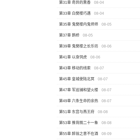
第31章 奇异的熏香
08-04
第33章 白樊楼巧遇
08-04
第35章 鬼樊楼内鬼师师
08-05
第37章 鹊桥
08-05
第39章 鬼樊楼之长乐坊
08-06
第41章 以身饲虎
08-06
第43章 移动的线索
08-07
第45章 皇城使陆北冥
08-07
第47章 军巡铺和望火楼
08-07
第49章 六条生命的余热
08-07
第51章 东宫与燕王府
08-08
第53章 推背图二十一象
08-08
第55章 醉翁之意不在酒
08-09