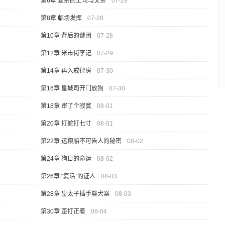
第6章 复杂的上司与父亲
07-28
第8章 临场发挥
07-28
第10章 背后的谜团
07-28
第12章 米市街李记
07-29
第14章 再入戒律房
07-30
第16章 皇城司开门放狗
07-30
第18章 审了个寂寞
08-01
第20章 打蛇打七寸
08-01
第22章 运粮船不可告人的秘密
08-02
第24章 狗日的命运
08-02
第26章 “复活”的证人
08-03
第28章 皇太子插手獒犬案
08-03
第30章 歪打正着
08-04