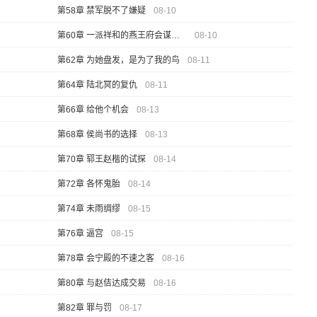
第58章 禁军脱不了嫌疑
08-10
第60章 一派祥和的燕王府会谋逆？
08-10
第62章 为她盘发，是为了我的鸟
08-11
第64章 陆北冥的复仇
08-11
第66章 给他个机会
08-13
第68章 侯尚书的选择
08-13
第70章 郓王赵楷的试探
08-14
第72章 各怀鬼胎
08-14
第74章 未雨绸缪
08-15
第76章 逼宫
08-15
第78章 会宁殿的不速之客
08-16
第80章 与赵佶达成交易
08-16
第82章 罪与罚
08-17