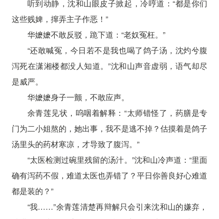
听到动静，沈和山眼皮子掀起，冷哼道：“都是你们
这些贱婢，撺弄主子作恶！”
华嬷嬷不敢反驳，跪下道：“老奴冤枉。”
“还敢喊冤，今日若不是我也喝了鸽子汤，沈灼兮腹
泻死在潇湘楼都没人知道。”沈和山声音虚弱，语气却尽
是威严。
华嬷嬷身子一颤，不敢应声。
余青莲见状，呜咽着解释：“太师错怪了，药膳是专
门为二小姐熬的，她出事，我不是逃不掉？估摸着是鸽子
汤里头的药材寒凉，才导致了腹泻。”
“太医检测过碗里残留的汤汁。”沈和山冷声道：“里面
确有泻药不假，难道太医也弄错了？平日你善良好心难道
都是装的？”
“我……”余青莲清楚再辩解只会引来沈和山的嫌弃，