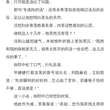
食，只可能是汤出了问题。
那句“专成炖的汤”，还有余青莲知道他喝过汤后的反
应，足以让他想明白里头的关窍。
没想到余青莲瞧着良善，内里还憋着别的心思。
做枕边人十几年，他竟然没发现？！
沈和山越想越气，本就憔悴的脸上更加黑沉：“既然
和我的病相差无几，就将太医开的药送一份去吧，这儿没
你的事了。”
徐郎中松了口气，行礼告退。
华嬷嬷打着送客的旗号追出去，到隐蔽处，立刻怒
道：“先前嘱咐的好好的，怎么临了变卦，若嫌银子给的
不够，直说便是！”
这一小会，徐郎中已经想到对策。
他故作为难，苦着脸道：“表姐，您为我牵线太师府