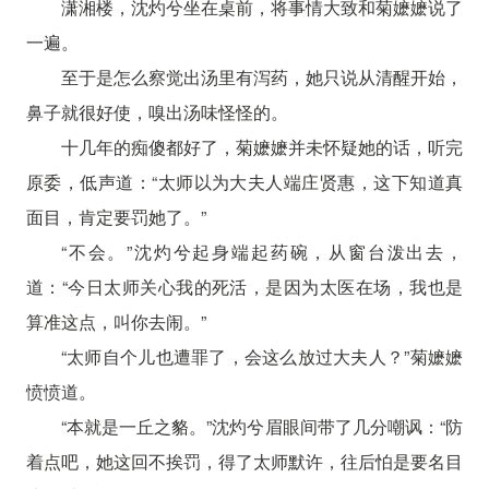
潇湘楼，沈灼兮坐在桌前，将事情大致和菊嬷嬷说了
一遍。
至于是怎么察觉出汤里有泻药，她只说从清醒开始，
鼻子就很好使，嗅出汤味怪怪的。
十几年的痴傻都好了，菊嬷嬷并未怀疑她的话，听完
原委，低声道：“太师以为大夫人端庄贤惠，这下知道真
面目，肯定要罚她了。”
“不会。”沈灼兮起身端起药碗，从窗台泼出去，
道：“今日太师关心我的死活，是因为太医在场，我也是
算准这点，叫你去闹。”
“太师自个儿也遭罪了，会这么放过大夫人？”菊嬷嬷
愤愤道。
“本就是一丘之貉。”沈灼兮眉眼间带了几分嘲讽：“防
着点吧，她这回不挨罚，得了太师默许，往后怕是要名目