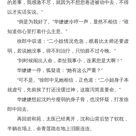
的差事，我感激不尽，就因为不想您卷进被动中去，不得
以才实话实说。”
“倒是为我好了。”华嬷嬷冷哼一声，显然不相信：“谁
知道你心里打着什么主意。”
徐郎中叹道：“二小姐情况危急，瞧着比太师还要虚
弱，若说她没事，得不到治疗，只怕捱不过今晚。”
“到时候闹出人命，牵扯我事小，连累您是大啊！”
华嬷嬷一停，狐疑道：“她有这么严重？”
“可不是。”徐郎中见她相信，正色道：“二小姐身子本
就虚亏，先前挨了打还没缓过神，这腹泻简直要命。”
华嬷嬷想起沈灼兮瘦弱的身子骨，也没怀疑，打发徐
郎中回去。
再回碧和苑，太医已经离开，沈和山背后垫了软枕，
半躺在塌上，余青莲跪在地上泪眼连连。