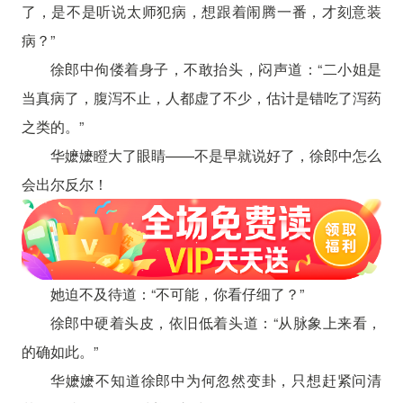
了，是不是听说太师犯病，想跟着闹腾一番，才刻意装
病？”
徐郎中佝偻着身子，不敢抬头，闷声道：“二小姐是
当真病了，腹泻不止，人都虚了不少，估计是错吃了泻药
之类的。”
华嬷嬷瞪大了眼睛——不是早就说好了，徐郎中怎么
会出尔反尔！
她迫不及待道：“不可能，你看仔细了？”
徐郎中硬着头皮，依旧低着头道：“从脉象上来看，
的确如此。”
华嬷嬷不知道徐郎中为何忽然变卦，只想赶紧问清