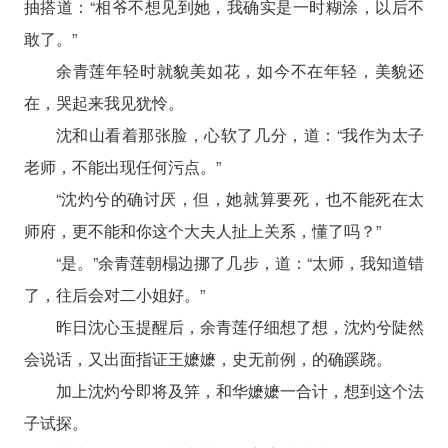
抽搭道：“相爷不想见到她，我确实是一时糊涂，以后不
敢了。”
余青莲年轻时就貌美如花，如今不在年轻，美貌还
在，哭起来我见犹怜。
沈和山看着那张脸，心软了几分，道：“我作为太子
老师，不能出现任何污点。”
“沈灼兮的确讨厌，但，她就算要死，也不能死在太
师府，更不能和你这个大夫人扯上关系，懂了吗？”
“是。”余青莲朝榻边挪了几步，道：“太师，我知道错
了，往后会对二小姐好。”
昨日沈心玉提醒后，余青莲仔细想了想，沈灼兮陡然
会说话，又出面指证王嬷嬷，史无前例，的确蹊跷。
加上沈灼兮即将及笄，和华嬷嬷一合计，想到这个法
子试探。