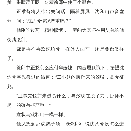
楚，眼睛眨了眨，对着徐郎中使了个眼色。
正准备将人带出去问话，隔着屏风，沈和山声音虚
弱，问：“沈灼兮情况严重吗？”
他刚吃过药，精神恹恹，一旁的太医还在用艾包给他
灸烤腹部。
饶是再不喜欢沈灼兮，在外人面前，还是要做做样
子。
徐郎中正愁怎么应付华嬷嬷，闻言屈膝跪下，按照沈
灼兮事先教过的话道：“二小姐的腹泻来的凶猛，毫无征
兆。”
“且事先也并未进食什么，导致现在脱了力，卧床不
起，的确有些严重。”
症状与沈和山一模一样。
他又想起那碗鸽子汤，既然郎中说沈灼兮没怎么进