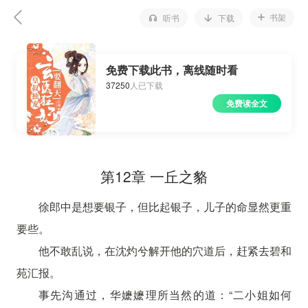
书架
听书
下载
免费下载此书，离线随时看
37250
人已下载
免费读全文
第12章 一丘之貉
徐郎中是想要银子，但比起银子，儿子的命显然更重
要些。
他不敢乱说，在沈灼兮解开他的穴道后，赶紧去碧和
苑汇报。
事先沟通过，华嬷嬷理所当然的道：“二小姐如何