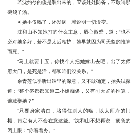
若沈灼兮的傻是装出来的，应该处处防备，不敢喝那
碗鸽子汤。
可她不仅喝了，还发病，就说明一切没变。
沈和山不知她打的什么主意，眉心微蹙，道：“也不
必对她多好，若不是太后相护，她早就因为司天监的推算
而死。”
“马上就要十五，你找个人把她嫁出去吧，出了太师
府大门，是死是活，都和咱们没关系。”
余青莲似乎听出话里的深意，又不敢确定，抬头试探
道：“整个盛都都知道二小姐痴傻，又有司天监的推算，
谁敢娶她？”
“只要身家清白，堵得住别人的嘴，以太师府的门
楣，肯定有人不会在意这些。”沈和山不想再说，疲惫的
闭上眼：“你看着办。”