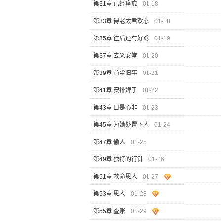
第31章 已经痊愈
01-18
第33章 得老太君欢心
01-18
第35章 往后还有好戏
01-19
第37章 去义安堂
01-20
第39章 前尘旧事
01-21
第41章 安排婢子
01-22
第43章 口是心非
01-23
第45章 为她处置下人
01-24
第47章 偷人
01-25
第49章 独特的行针
01-26
第51章 救命恩人
01-27
第53章 恩人
01-28
第55章 查账
01-29