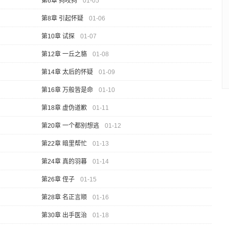
第6章 狗咬狗
01-05
第8章 引起怀疑
01-06
第10章 试探
01-07
第12章 一丘之貉
01-08
第14章 太后的怀疑
01-09
第16章 万般皆是命
01-10
第18章 虚伪道歉
01-11
第20章 一个都别想逃
01-12
第22章 暗里帮忙
01-13
第24章 真的羽暮
01-14
第26章 侄子
01-15
第28章 名正言顺
01-16
第30章 出手医治
01-18