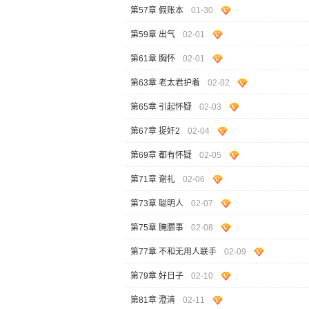
第57章 假账本
01-30
第59章 出气
02-01
第61章 胸怀
02-01
第63章 老太君护着
02-02
第65章 引起怀疑
02-03
第67章 捉奸2
02-04
第69章 都有怀疑
02-05
第71章 谢礼
02-06
第73章 聪明人
02-07
第75章 腌臜事
02-08
第77章 不和无用人联手
02-09
第79章 好日子
02-10
第81章 澄清
02-11