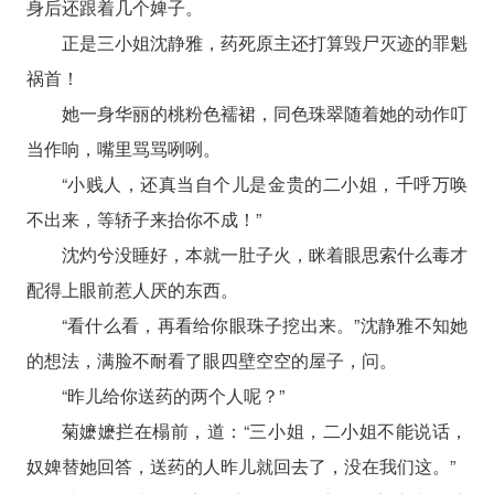
身后还跟着几个婢子。
正是三小姐沈静雅，药死原主还打算毁尸灭迹的罪魁
祸首！
她一身华丽的桃粉色襦裙，同色珠翠随着她的动作叮
当作响，嘴里骂骂咧咧。
“小贱人，还真当自个儿是金贵的二小姐，千呼万唤
不出来，等轿子来抬你不成！”
沈灼兮没睡好，本就一肚子火，眯着眼思索什么毒才
配得上眼前惹人厌的东西。
“看什么看，再看给你眼珠子挖出来。”沈静雅不知她
的想法，满脸不耐看了眼四壁空空的屋子，问。
“昨儿给你送药的两个人呢？”
菊嬷嬷拦在榻前，道：“三小姐，二小姐不能说话，
奴婢替她回答，送药的人昨儿就回去了，没在我们这。”