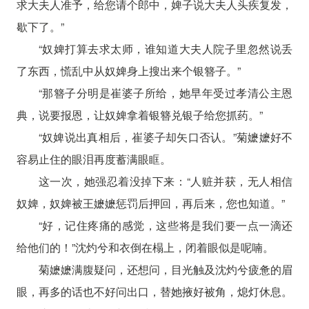
求大夫人准予，给您请个郎中，婢子说大夫人头疾复发，
歇下了。”
“奴婢打算去求太师，谁知道大夫人院子里忽然说丢
了东西，慌乱中从奴婢身上搜出来个银簪子。”
“那簪子分明是崔婆子所给，她早年受过孝清公主恩
典，说要报恩，让奴婢拿着银簪兑银子给您抓药。”
“奴婢说出真相后，崔婆子却矢口否认。”菊嬷嬷好不
容易止住的眼泪再度蓄满眼眶。
这一次，她强忍着没掉下来：“人赃并获，无人相信
奴婢，奴婢被王嬷嬷惩罚后押回，再后来，您也知道。”
“好，记住疼痛的感觉，这些将是我们要一点一滴还
给他们的！”沈灼兮和衣倒在榻上，闭着眼似是呢喃。
菊嬷嬷满腹疑问，还想问，目光触及沈灼兮疲惫的眉
眼，再多的话也不好问出口，替她掖好被角，熄灯休息。