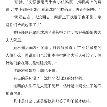
“胡扯。”沈静雅毫无千金小姐风度，指着桌上的碗
道：“本小姐吩咐她们看着沈灼兮吃药后，将碗带回去。”
“碗还在这，人没回去，阖府上下找遍了也不见，定
是你们给藏起来了！”
昨晚那俩死鬼给沈灼兮灌药拖走时，恰好菊嬷嬷去大
夫人院里。
她不知后面发生的事，好言解释道：“二小姐藏您的
人做什么，再说咱们也没那本事把两个大活人变没了，估
计她们躲在哪儿偷懒睡觉呢。”
沈静雅虽鲁莽，却也不傻。
有毒的汤药没了，沈灼兮依旧活的好好的。
送药的人生不见人死不见尸，估计是中间发生了她不
知道的事。
具体是什么，还是要找到那婆子和丫鬟才晓得。