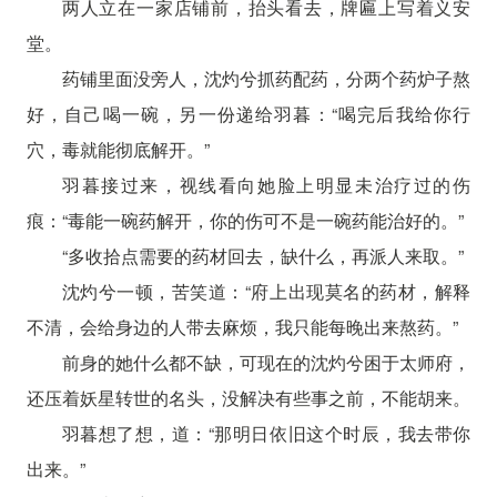
两人立在一家店铺前，抬头看去，牌匾上写着义安
堂。
药铺里面没旁人，沈灼兮抓药配药，分两个药炉子熬
好，自己喝一碗，另一份递给羽暮：“喝完后我给你行
穴，毒就能彻底解开。”
羽暮接过来，视线看向她脸上明显未治疗过的伤
痕：“毒能一碗药解开，你的伤可不是一碗药能治好的。”
“多收拾点需要的药材回去，缺什么，再派人来取。”
沈灼兮一顿，苦笑道：“府上出现莫名的药材，解释
不清，会给身边的人带去麻烦，我只能每晚出来熬药。”
前身的她什么都不缺，可现在的沈灼兮困于太师府，
还压着妖星转世的名头，没解决有些事之前，不能胡来。
羽暮想了想，道：“那明日依旧这个时辰，我去带你
出来。”