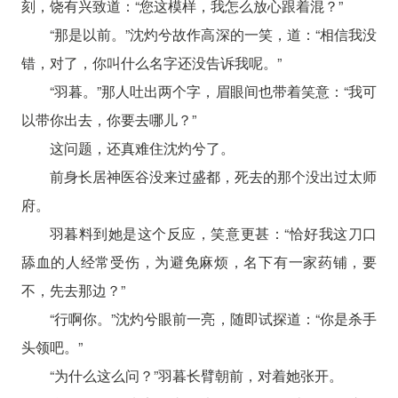
刻，饶有兴致道：“您这模样，我怎么放心跟着混？”
“那是以前。”沈灼兮故作高深的一笑，道：“相信我没
错，对了，你叫什么名字还没告诉我呢。”
“羽暮。”那人吐出两个字，眉眼间也带着笑意：“我可
以带你出去，你要去哪儿？”
这问题，还真难住沈灼兮了。
前身长居神医谷没来过盛都，死去的那个没出过太师
府。
羽暮料到她是这个反应，笑意更甚：“恰好我这刀口
舔血的人经常受伤，为避免麻烦，名下有一家药铺，要
不，先去那边？”
“行啊你。”沈灼兮眼前一亮，随即试探道：“你是杀手
头领吧。”
“为什么这么问？”羽暮长臂朝前，对着她张开。