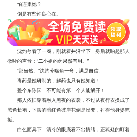
怕连累她？
倒是有些许良心在。
沈灼兮看了一圈，刚就着井沿坐下，身后就响起那人
微哑的声音：“二小姐的药果然有用。”
“那当然。”沈灼兮嘴角一弯，满是自信。
毒药是她研制的，解药也只有她知道！
整个东陈国，不可能有第二个人能解开！
那人依旧穿着融入黑夜的衣裳，不过从夜行衣换成了
黑色长袍，下摆的暗红色彼岸花倒是没变，衬得他身姿笔
挺。
白色面具下，清冷的眼底看不出情绪，正狐疑的盯着