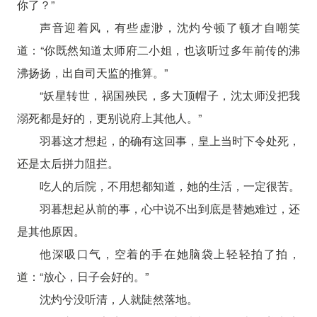
你了？”
声音迎着风，有些虚渺，沈灼兮顿了顿才自嘲笑
道：“你既然知道太师府二小姐，也该听过多年前传的沸
沸扬扬，出自司天监的推算。”
“妖星转世，祸国殃民，多大顶帽子，沈太师没把我
溺死都是好的，更别说府上其他人。”
羽暮这才想起，的确有这回事，皇上当时下令处死，
还是太后拼力阻拦。
吃人的后院，不用想都知道，她的生活，一定很苦。
羽暮想起从前的事，心中说不出到底是替她难过，还
是其他原因。
他深吸口气，空着的手在她脑袋上轻轻拍了拍，
道：“放心，日子会好的。”
沈灼兮没听清，人就陡然落地。