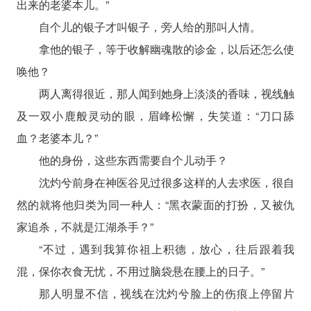
出来的老婆本儿。”
自个儿的银子才叫银子，旁人给的那叫人情。
拿他的银子，等于收解幽魂散的诊金，以后还怎么使
唤他？
两人离得很近，那人闻到她身上淡淡的香味，视线触
及一双小鹿般灵动的眼，眉峰松懈，失笑道：“刀口舔
血？老婆本儿？”
他的身份，这些东西需要自个儿动手？
沈灼兮前身在神医谷见过很多这样的人去求医，很自
然的就将他归类为同一种人：“黑衣蒙面的打扮，又被仇
家追杀，不就是江湖杀手？”
“不过，遇到我算你祖上积德，放心，往后跟着我
混，保你衣食无忧，不用过脑袋悬在腰上的日子。”
那人明显不信，视线在沈灼兮脸上的伤痕上停留片