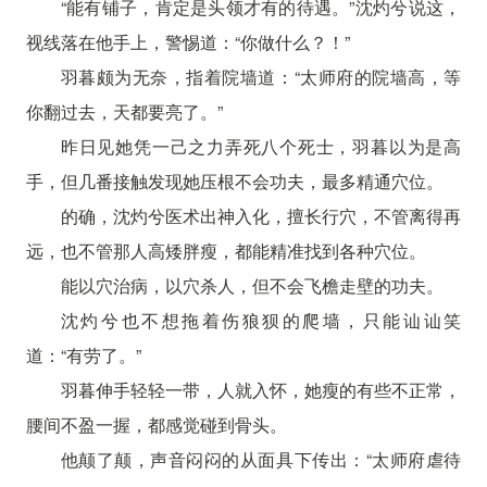
“能有铺子，肯定是头领才有的待遇。”沈灼兮说这，
视线落在他手上，警惕道：“你做什么？！”
羽暮颇为无奈，指着院墙道：“太师府的院墙高，等
你翻过去，天都要亮了。”
昨日见她凭一己之力弄死八个死士，羽暮以为是高
手，但几番接触发现她压根不会功夫，最多精通穴位。
的确，沈灼兮医术出神入化，擅长行穴，不管离得再
远，也不管那人高矮胖瘦，都能精准找到各种穴位。
能以穴治病，以穴杀人，但不会飞檐走壁的功夫。
沈灼兮也不想拖着伤狼狈的爬墙，只能讪讪笑
道：“有劳了。”
羽暮伸手轻轻一带，人就入怀，她瘦的有些不正常，
腰间不盈一握，都感觉碰到骨头。
他颠了颠，声音闷闷的从面具下传出：“太师府虐待