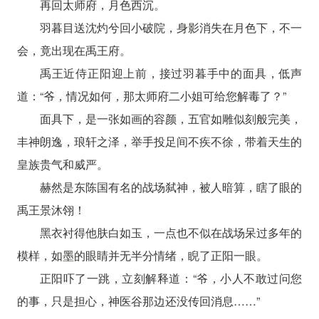
再回太师府，月色西沉。
羽暮目送沈灼兮回小破院，身影消失在月色下，不一
会，竟出现在禹王府。
禹王近侍正阳迎上前，接过羽暮手中的面具，低声
道：“爷，情况如何，那太师府二小姐可给您解毒了？”
面具下，是一张如画的容颜，五官如雕似刻般完美，
丰神朗逸，琅轩之泽，举手投足间不疾不徐，带着天生的
皇族贵气和威严。
赫然是东陈国有名的战场弑神，被人暗算，瞎了眼的
禹王景沐翎！
黑衣衬得他肤白如玉，一点也不似在战场呆过多年的
模样，如墨的眼睛并无半分情绪，睨了正阳一眼。
正阳吓了一跳，立刻解释道：“爷，小人不敢过问您
的事，只是担心，神医谷那边还没传回消息……”