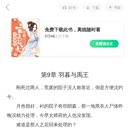
书架
听书
下载
免费下载此书，离线随时看
37248
人已下载
免费读全文
第9章 羽暮与禹王
刚死过两人，荒废的院子没人敢靠近，倒是方便沈灼
兮。
月色很好，衬的院子有些阴森，那一地黑衣人尸体昨
晚没精力处理，今早太师府的人也没发现。
难道是那人之后回来处理的？