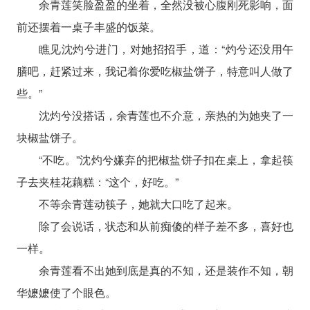
余青莲笑脸盈盈的坐着，全然没被心腹刚死影响，面
前还摆着一桌子丰盛的饭菜。
瞧见沈灼兮进门，对她招招手，道：“灼兮还没用午
膳吧，赶紧过来，我记着你爱吃椒盐饼子，特意叫人做了
些。”
沈灼兮没搭话，余青莲也不介意，亲热的为她夹了一
块椒盐饼子。
“不吃。”沈灼兮嫌弃的把椒盐饼子扣在桌上，拿起筷
子去夹桂花藕糕：“这个，好吃。”
不等余青莲动筷子，她就大口吃了起来。
除了会说话，状态和从前痴傻的样子差不多，喜好也
一样。
余青莲看不出她到底是真的不知，还是装作不知，朝
华嬷嬷使了个眼色。