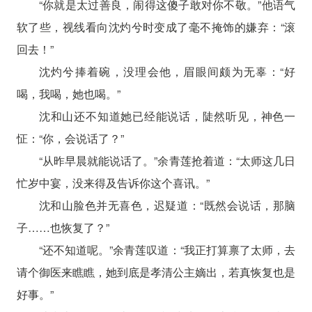
“你就是太过善良，闹得这傻子敢对你不敬。”他语气
软了些，视线看向沈灼兮时变成了毫不掩饰的嫌弃：“滚
回去！”
沈灼兮捧着碗，没理会他，眉眼间颇为无辜：“好
喝，我喝，她也喝。”
沈和山还不知道她已经能说话，陡然听见，神色一
怔：“你，会说话了？”
“从昨早晨就能说话了。”余青莲抢着道：“太师这几日
忙岁中宴，没来得及告诉你这个喜讯。”
沈和山脸色并无喜色，迟疑道：“既然会说话，那脑
子……也恢复了？”
“还不知道呢。”余青莲叹道：“我正打算禀了太师，去
请个御医来瞧瞧，她到底是孝清公主嫡出，若真恢复也是
好事。”