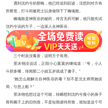
遇到沈灼兮的那晚，他已经追到踪迹，没想到对方有
所察觉，打斗间被死士以身做饵下了幽魂散。
幽魂散是神医谷的秘药，传言无药可解，他只能先试
沈灼兮说的方子，一边派人去神医谷。
三个时辰没毒发，说明方子有用。
景沐翎没说话，正阳小心翼翼的继续道：“爷，小人
斗胆多嘴，传闻那二小姐五岁就成了傻子。”
“她怎么能解出自神医谷的毒？别不是沈太师用她设
局，引您上船？”
景沐翎也想过这个可能，转瞬想到沈灼兮瘦小的身子
骨和腕子上的旧伤痕，不是短期虐待所致，就知道这个可