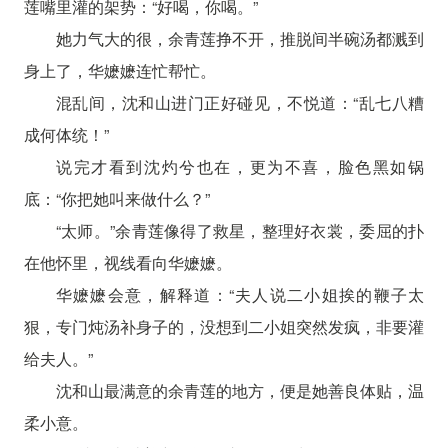
莲嘴里灌的架势：“好喝，你喝。”
她力气大的很，余青莲挣不开，推脱间半碗汤都溅到
身上了，华嬷嬷连忙帮忙。
混乱间，沈和山进门正好碰见，不悦道：“乱七八糟
成何体统！”
说完才看到沈灼兮也在，更为不喜，脸色黑如锅
底：“你把她叫来做什么？”
“太师。”余青莲像得了救星，整理好衣裳，委屈的扑
在他怀里，视线看向华嬷嬷。
华嬷嬷会意，解释道：“夫人说二小姐挨的鞭子太
狠，专门炖汤补身子的，没想到二小姐突然发疯，非要灌
给夫人。”
沈和山最满意的余青莲的地方，便是她善良体贴，温
柔小意。