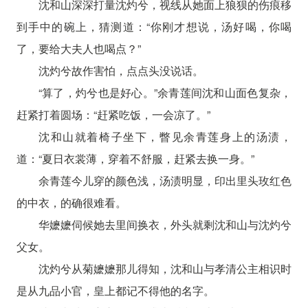
沈和山深深打量沈灼兮，视线从她面上狼狈的伤痕移
到手中的碗上，猜测道：“你刚才想说，汤好喝，你喝
了，要给大夫人也喝点？”
沈灼兮故作害怕，点点头没说话。
“算了，灼兮也是好心。”余青莲间沈和山面色复杂，
赶紧打着圆场：“赶紧吃饭，一会凉了。”
沈和山就着椅子坐下，瞥见余青莲身上的汤渍，
道：“夏日衣裳薄，穿着不舒服，赶紧去换一身。”
余青莲今儿穿的颜色浅，汤渍明显，印出里头玫红色
的中衣，的确很难看。
华嬷嬷伺候她去里间换衣，外头就剩沈和山与沈灼兮
父女。
沈灼兮从菊嬷嬷那儿得知，沈和山与孝清公主相识时
是从九品小官，皇上都记不得他的名字。