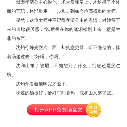
就因孝清公主心悦他，求太后和皇上，才给挪了个体
面的官职，逐渐重用，一步步走到如今位高权重的太师。
显然，这位太师并不记得孝清公主的恩情，对她留下
来的血脉很厌恶：“以后呆在你的潇湘楼别出来，惹是生
非的东西。”
沈灼兮眸光微冷，面上却笑意更甚，听不懂似的，捧
着汤递过去：“好喝，你喝。”
沈和山皱了皱眉，不知想到了什么，到底还是接过
碗。
沈灼兮看着他喝完才退下。
味道的确很好，恰好午间暑热，沈和山又盛了些。