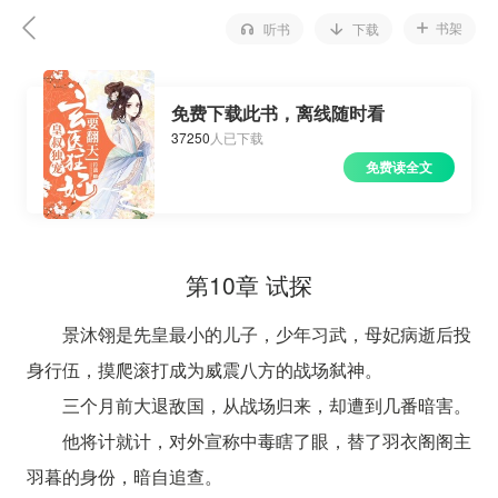
书架
听书
下载
免费下载此书，离线随时看
37250
人已下载
免费读全文
第10章 试探
景沐翎是先皇最小的儿子，少年习武，母妃病逝后投
身行伍，摸爬滚打成为威震八方的战场弑神。
三个月前大退敌国，从战场归来，却遭到几番暗害。
他将计就计，对外宣称中毒瞎了眼，替了羽衣阁阁主
羽暮的身份，暗自追查。