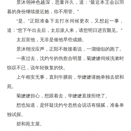
景沐翎神色越深，思量许久，道：“最近本王会以羽
暮的身份继续接近她，你不用管。”
“是。”正阳准备下去打水伺候更衣，又想起一事，
道：“您下午出去后，太后派人来，请您明日进宫觐见。”
太后宣他，无非是催他早些成婚。
景沐翎没应声，正阳不敢接着说，一溜烟似的跑了。
一夜过去，沈灼兮的伤愈合明显，菊嬷嬷伺候洗漱时
惊叹不已，说年轻恢复的快。
上午相安无事，直到午膳前，华嬷嬷请她单独去碧和
苑。
菊嬷嬷担心，想跟着去，华嬷嬷直接拒绝了。
想也知道，是怀疑沈灼兮忽然会说话有猫腻，准备单
独试探。
碧和苑主屋。