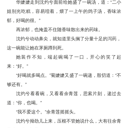
华嬷嬷走到沈灼兮面前给她盛了一碗汤，道：“二小
姐别光吃糕，容易噎着，煨了一上午的鸽子汤，香味浓
郁，好喝的很。”
再浓郁，也掩盖不住随香味散出来的药味。
沈灼兮动动鼻尖，就知道里头搁了分量十足的泻药，
这一碗能让她在茅厕蹲到死。
她装作不知，端起碗喝了一口，开心的笑了起
来：“好。”
“好喝就多喝点。”菊嬷嬷又盛了一碗递，殷切道：“不
够还有。”
沈灼兮看看碗，又看看余青莲，思索片刻，递过去
道：“你，也喝。”
“我不爱这个。”余青莲摇摇头。
沈灼兮拗劲儿上来，压根不管她说什么，大有往余青