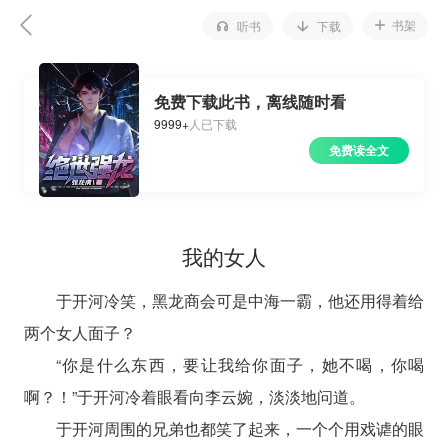
书架
听书
下载
免费下载此书，离线随时看
9999+
人已下载
免费读全文
我的女人
于开河冷笑，黑龙商会可是中海一霸，他还用得着给
两个女人面子？
“你是什么东西，要让我给你面子，她不喝，你喝
啊？！”于开河冷着眼看向李云婉，淡淡地问道。
于开河周围的兄弟也都笑了起来，一个个用戏谑的眼