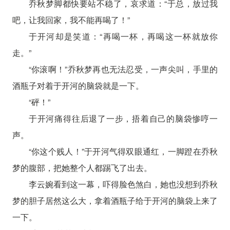
乔秋梦脚都快要站不稳了，哀求道：“于总，放过我
吧，让我回家，我不能再喝了！”
于开河却是笑道：“再喝一杯，再喝这一杯就放你
走。”
“你滚啊！”乔秋梦再也无法忍受，一声尖叫，手里的
酒瓶子对着于开河的脑袋就是一下。
“砰！”
于开河痛得往后退了一步，捂着自己的脑袋惨哼一
声。
“你这个贱人！”于开河气得双眼通红，一脚蹬在乔秋
梦的腹部，把她整个人都踢飞了出去。
李云婉看到这一幕，吓得脸色煞白，她也没想到乔秋
梦的胆子居然这么大，拿着酒瓶子给于开河的脑袋上来了
一下。