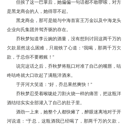
但挨了这一巴掌后，她偏偏一句话都不敢啰嗦，对方
是黑龙商会的人，她得罪不起。
黑龙商会，那可是能与中海首富王万金以及中海龙头
企业向氏集团并驾齐驱的存在。
乔秋梦知道李云婉的酒量，没有想到讨回这两千万的
欠款居然这么困难，只能铁了心道：“我喝，那两千万欠
款，于总你不要赖账！”
说完这话之后，乔秋梦将瓶口对准了自己的嘴唇，咕
咚咕咚就大口吹起了满瓶洋酒来。
于开河大笑道：“好，乔总果然爽快！”
乔秋梦忍受着喉咙处刀割火烧一样的痛苦，把这瓶洋
酒结结实实全部灌入了自己的肚子里。
酒劲一上来，她整个人都快瘫了，醉眼迷离地对于开
河说道：“于总，这瓶酒我已经喝了，那两千万的欠款，