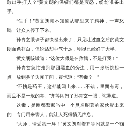
敢出手打人？”黄文朗的保镖们都是震怒，纷纷准备出
手。
“住手！”黄文朗却不知道从哪里来了精神，一声怒
喝，让众人停了下来。
孙青玄眼珠子都快瞪出来了，只见吐过血之后的黄文
朗面色苍白，但说话却中气十足，明显已经好了大半。
黄文朗咳嗽道：“这位大师是在救我，不是打我！”
孙青玄急忙走到那团黑血的旁边，用一张纸挑起一
点，放到鼻子边闻了闻，震惊道：“有毒？！”
“不愧是药王，这都能闻出来……不错，里面有毒，
而且不是一般的毒。”齐等闲扫了孙青玄一眼，诧异道。
这毒，是幽都监狱当中一个臭名昭著的家伙配出来
的，专门用来害人，能让人死得悄无声息。
“大师，请受我一拜！”黄文朗对着齐等闲就是一个鞠