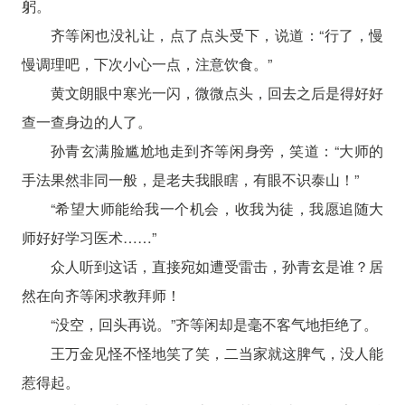
躬。
齐等闲也没礼让，点了点头受下，说道：“行了，慢
慢调理吧，下次小心一点，注意饮食。”
黄文朗眼中寒光一闪，微微点头，回去之后是得好好
查一查身边的人了。
孙青玄满脸尴尬地走到齐等闲身旁，笑道：“大师的
手法果然非同一般，是老夫我眼瞎，有眼不识泰山！”
“希望大师能给我一个机会，收我为徒，我愿追随大
师好好学习医术……”
众人听到这话，直接宛如遭受雷击，孙青玄是谁？居
然在向齐等闲求教拜师！
“没空，回头再说。”齐等闲却是毫不客气地拒绝了。
王万金见怪不怪地笑了笑，二当家就这脾气，没人能
惹得起。