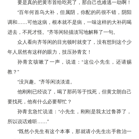
要是真的把黄市首给吃死了，那自己也难逃一劫啊！
“百年何首乌大补，但属阴，你配的药很不错，阴阳
调和……可他这病，根本就不是病，一味这样的大补药喝
进去，不死才怪。”齐等闲轻描淡写地解释了一句。
众人看向齐等闲的目光顿时就变了，没有想到这个少
年人居然有这样的眼力，技压孙青玄！
孙青玄咳嗽了一声，说道：“这位小先生，还请赐
教？”
“没兴趣。”齐等闲淡淡道。
他刚刚已经说了，喝了那药等于找死，但黄文朗自己
要找死，他有什么必要帮忙？
孙青玄急忙说道：“小先生，刚刚是我太过鲁莽了，
所以说话难听……”
“既然小先生有这个本事，那就请小先生出手救治一