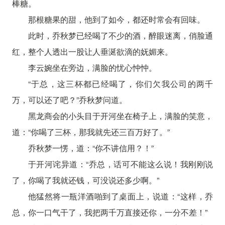
棒糖。
那根糖果的甜，他到了如今，都还时常会有回味。
此时，乔秋梦已经喝了不少的酒，醉眼迷离，俏脸通
红，整个人透出一股让人垂涎欲滴的妩媚来。
李云婉坐在旁边，满脸的忧心忡忡。
“于总，这三杯都已经喝了，你们欠我公司的两千
万，可以还了吧？”乔秋梦问道。
黑龙商会的小头目于开河坐在椅子上，满脸的笑意，
道：“你喝了三杯，那我就先还三百万好了。”
乔秋梦一愣，道：“你不讲信用？！”
于开河诧异道：“乔总，话可不能这么说！我刚刚说
了，你喝了我就还钱，可没说还多少啊。”
他猛然将一瓶洋酒啪到了桌面上，说道：“这样，乔
总，你一口气干了，我把两千万直接还你，一分不差！”