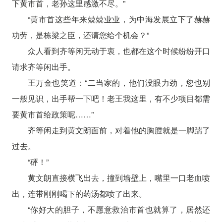
下黄市首，老孙这里感激不尽。”
“黄市首这些年来兢兢业业，为中海发展立下了赫赫
功劳，是栋梁之臣，还请您给个机会？”
众人看到齐等闲无动于衷，也都在这个时候纷纷开口
请求齐等闲出手。
王万金也笑道：“二当家的，他们没眼力劲，您也别
一般见识，出手帮一下吧！老王我这里，有不少项目都需
要黄市首给政策呢……”
齐等闲走到黄文朗面前，对着他的胸膛就是一脚踹了
过去。
“砰！”
黄文朗直接横飞出去，撞到墙壁上，嘴里一口老血喷
出，连带刚刚喝下的药汤都喷了出来。
“你好大的胆子，不愿意救治市首也就算了，居然还