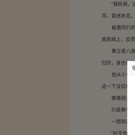
“我听闻，这
泻，昏迷休克，
被邀同行的黄
高原病上，反
黄立是八旗子
归宗，身份在黄
他从小在市井
这一下没忍住
事情闹大，黄
只是黄老爷子
一想到这家伙
“好歹你也算