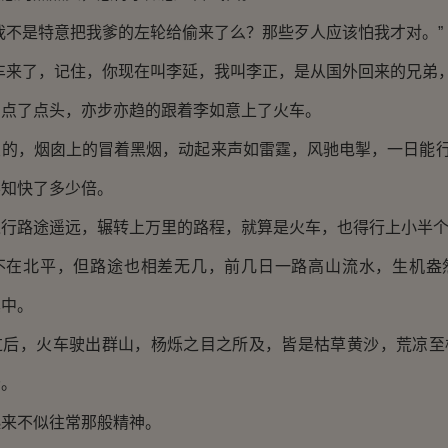
不是特意把我爹的左轮给偷来了么？那些歹人应该怕我才对。”
来了，记住，你现在叫李延，我叫李正，是从国外回来的兄弟，
了点头，亦步亦趋的跟着李如意上了火车。
，烟囱上的冒着黑烟，动起来声如雷霆，风驰电掣，一日能行8
不知快了多少倍。
路途遥远，辗转上万里的路程，就算是火车，也得行上小半个
北平，但路途也相差无几，前几日一路高山流水，生机盎
其中。
，火车驶出群山，杨烁之目之所及，皆是枯草黄沙，荒凉至
分。
不似往常那般精神。