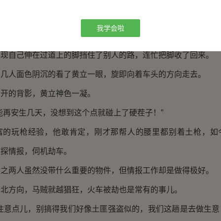
。”
我学会啦
思，不好意思，你们过去吧。”
自己伸在过道上的脚挡住了别人的路，连忙把脚收了回来。
人面色阴沉的看了黄立一眼，旋即向着车头的方向走去。
的背影，黄立神色一凝。
再安生几天，没想到这个点就碰上了硬茬子！”
玩枪经验，他敢肯定，刚才那帮人的腰里都别着土枪，如
打探情报，伺机劫车。
两人虽然没带什么重要的物件，但情报工作却是做得极好。
方向，马贼就越猖狂，火车被劫也是常有的事儿。
意点儿，别搞得我们好像土匪强盗似的，我们这趟是去做生意