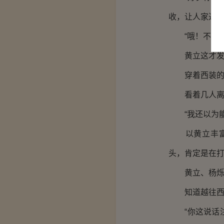
收，让人家过去
“哦！不好意
黄立这才发现
穿着西装的几
看着几人离开
“我还以为能
以黄立丰富的
头，肯定是在
黄立、杨烁之
知道越往西北
“你这说话注