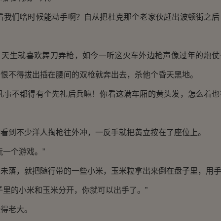
我们啥时候能动手啊？自从把杜克那个老家伙赶出波顿街之后
生就喜欢舞刀弄枪，如今一听这火车外边枪声像过年的炮仗
，恨不得拔出插在腰间的双枪就奔出去，杀他个昏天黑地。
事不都得有个先礼后兵嘛！你看这满车厢的黄头发，怎么着也
到不少洋人掏枪往外冲，一反手就把黄立按在了座位上。
一个游戏。”
落，就把随行带的一些小米，玉米粒拿出来倒在盘子里，用手
里的小米和玉米分开，你就可以出手了。”
得老大。