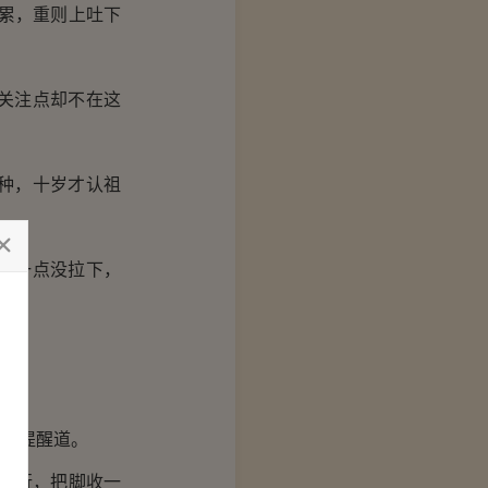
累，重则上吐下
关注点却不在这
种，十岁才认祖
是一点没拉下，
界。
。
声提醒道。
德行，把脚收一