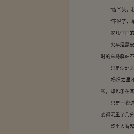
“傻丫头，我
“不说了，车
翠儿怔怔的点
火车是黑皮的
时的车马驿站
只是沙洲之行
杨烁之虽不在
顿，却也乐在
只是一夜过后
变得沉重了几
整个人看起来