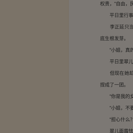
权贵，“自由，
平日里行事也
李正延只当这
底生根发芽。
“小姐，真的
平日里翠儿总
但现在她却穿
捏成了一团。
“你是我的女
“小姐，不要
“担心什么？
翠儿面露怯意