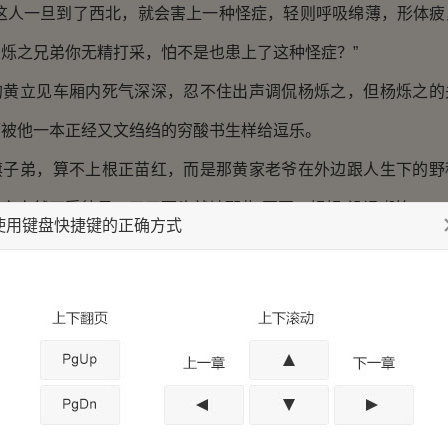
人一旦到了西北，就会害上一种怪症，轻则呼吸绵薄，形体疲
烁之兄弟你无精打采，怕不是也患上了这种怪症？”
立见车厢内死气深深，忍不住出声调侃杨烁之，但杨烁之的
而被他一本正经又文绉绉的穷酸书生样给逗乐。
弟，算不上根正苗红，而是那黄家老爷在外边跟人生下的野
家自然不受待见，三天两头就被那些“哥哥、姐姐”讥讽嘲笑。
使用键盘快捷键的正确方式
长大，三教九流的人都见过，偷鸡摸狗，打架斗殴的本事更
，就折了他那位堂哥的腿。
老爷子只得将他流放出国，到外面学习一下西方文化，开开眼
没想到，他这一流放，倒是变相的促成了“波顿街双雄”的传奇
在酒吧美女环绕，浪荡不羁的光景，杨烁之不禁摇了摇头，出
是八旗子弟，用行话说，也称得上是个腕儿，你得注意自己的