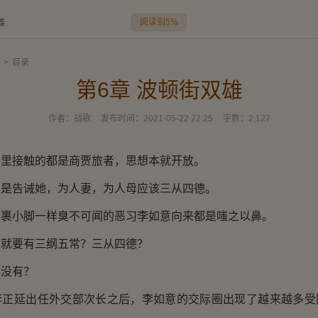
阅读到5%
雄
>
目录
第6章 波顿街双雄
作者：
战歌
发布时间：
2021-05-22 22:25
字数：
2,127
接触的都是商贾旅者，思想本就开放。
告诫她，为人妻，为人母应该三从四德。
小脚一样臭不可闻的恶习李如意向来都是嗤之以鼻。
要有三纲五常？三从四德？
没有？
延出任外交部次长之后，李如意的交际圈出现了越来越多受