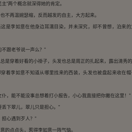
民主”两个概念就深得她的肯定。
不再温婉瑟缩，反而越发的自主，大方起来。
是李如意在他身边耳濡目染，并未深究，却不曾想，泊来的
不跟老爷说一声么？”
是穿着好看的小褂子，头发也总是周正的扎起来，露出清秀的
着李如意不知道从哪里找来的西装，头发也被盘起来收在帽
仆，能不能没事总想着打小报告，小心我直接把你撇在这里！”
丢下翠儿，翠儿只是担心。”
担心遇到歹人？”
的点点头，惹得李如意一阵气恼。