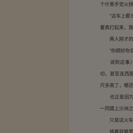
个什黑手党火拼
“这车上都没
要真打起来，我
两人刚才的对
“你顾好你自
说到这事儿，
切，甚至连西
尺多高了，哪
也正是因为这
一同踏上沙洲
只是这火车还
接着就噼里