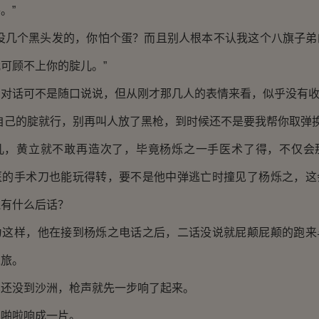
。”
几个黑头发的，你怕个蛋？而且别人根本不认我这个八旗子弟
可顾不上你的腚儿。”
话可不是随口说说，但从刚才那几人的表情来看，似乎没有收
己的腚就行，别再叫人放了黑枪，到时候还不是要我帮你取弹换
黄立就不敢再造次了，毕竟杨烁之一手医术了得，不仅会
医的手术刀也能玩得转，要不是他中弹逃亡时撞见了杨烁之，这
还有什么后话？
样，他在接到杨烁之电话之后，二话没说就屁颠屁颠的跑来
之旅。
没到沙洲，枪声就先一步响了起来。
啪啦响成一片。