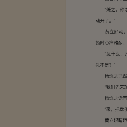
“烁之，你看
动开了。”
黄立好动，天
顿时心痒难耐
“急什么，凡
礼不是？”
杨烁之已然看
“我们先来玩
杨烁之话音未
“来，把盘子
黄立眼睛瞪