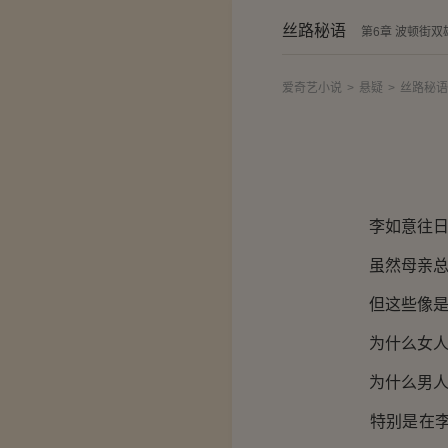
丝路秘语
第6章 波顿街双
爱奇艺小说
>
悬疑
>
丝路秘语
李如意往日里
虽然母亲总是
但这些像是裹
为什么女人就
为什么男人
特别是在李正