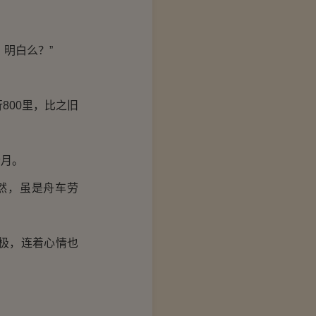
明白么？”
00里，比之旧
月。
然，虽是舟车劳
极，连着心情也