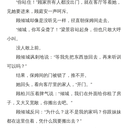
“你站住！”顾家所有人都没出门，就在客厅等着她，
见她要进来，顾庭安一声呵斥。
顾倾城却像是没听见一样，径直朝保姆间走去。
“倾城，你耳朵聋了！”梁景容站起身，但也只敢大呼
小叫。
没人敢上前。
顾倾城讽刺地说：“等我先把东西放回去，再来听训
可以吗？”
结果，保姆间的门被锁了，推不开。
她回头，看向客厅里的家人，“开门。”
顾柏川压着脾气说：“倾城，我们在外面给你租了房
子，又大又宽敞，你搬出去吧。”
顾倾城反问：“为什么？这不是我的家吗？你跟妹妹
都在这里住着，凭什么我要搬出去？”