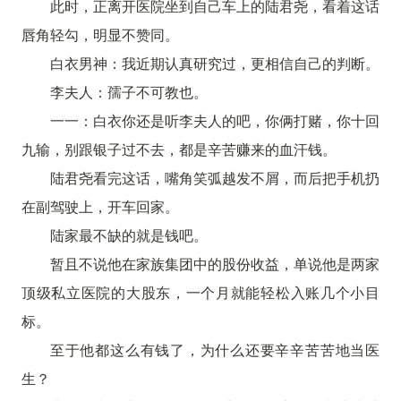
此时，正离开医院坐到自己车上的陆君尧，看着这话
唇角轻勾，明显不赞同。
白衣男神：我近期认真研究过，更相信自己的判断。
李夫人：孺子不可教也。
一一：白衣你还是听李夫人的吧，你俩打赌，你十回
九输，别跟银子过不去，都是辛苦赚来的血汗钱。
陆君尧看完这话，嘴角笑弧越发不屑，而后把手机扔
在副驾驶上，开车回家。
陆家最不缺的就是钱吧。
暂且不说他在家族集团中的股份收益，单说他是两家
顶级私立医院的大股东，一个月就能轻松入账几个小目
标。
至于他都这么有钱了，为什么还要辛辛苦苦地当医
生？