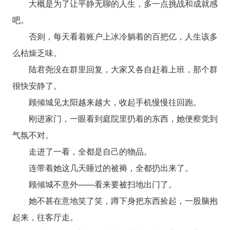
大概是为了让平静无聊的人生，多一点挑战和成就感
吧。
否则，每天看着账户上冰冷躺着的百把亿，人生该多
么枯燥乏味。
陆君尧没在群里回复，大家又各自赶着上班，那个群
很快安静了。
顾倾城见太阳越来越大，收起手机慢慢往回跑。
刚进家门，一眼看到庭院里扔着的东西，她便察觉到
气氛不对。
走进了一看，全都是自己的物品。
连带着她这几天睡过的被褥，全都扔出来了。
顾倾城不意外——看来要被扫地出门了。
她不甚在意地笑了笑，蹲下身把东西捡起，一股脑抱
起来，往客厅走。