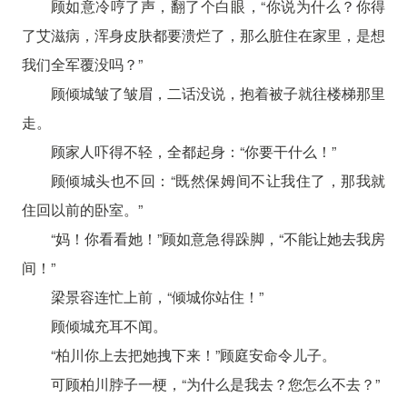
顾如意冷哼了声，翻了个白眼，“你说为什么？你得
了艾滋病，浑身皮肤都要溃烂了，那么脏住在家里，是想
我们全军覆没吗？”
顾倾城皱了皱眉，二话没说，抱着被子就往楼梯那里
走。
顾家人吓得不轻，全都起身：“你要干什么！”
顾倾城头也不回：“既然保姆间不让我住了，那我就
住回以前的卧室。”
“妈！你看看她！”顾如意急得跺脚，“不能让她去我房
间！”
梁景容连忙上前，“倾城你站住！”
顾倾城充耳不闻。
“柏川你上去把她拽下来！”顾庭安命令儿子。
可顾柏川脖子一梗，“为什么是我去？您怎么不去？”