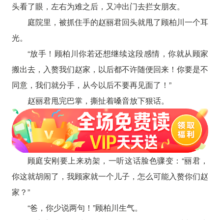
头看了眼，左右为难之后，又冲出门去拦女朋友。
庭院里，被抓住手的赵丽君回头就甩了顾柏川一个耳
光。
“放手！顾柏川你若还想继续这段感情，你就从顾家
搬出去，入赘我们赵家，以后都不许随便回来！你要是不
同意，我们就分手，从今以后不要再见面了！”
赵丽君甩完巴掌，撕扯着嗓音放下狠话。
顾庭安刚要上来劝架，一听这话脸色骤变：“丽君，
你这就胡闹了，我顾家就一个儿子，怎么可能入赘你们赵
家？”
“爸，你少说两句！”顾柏川生气。