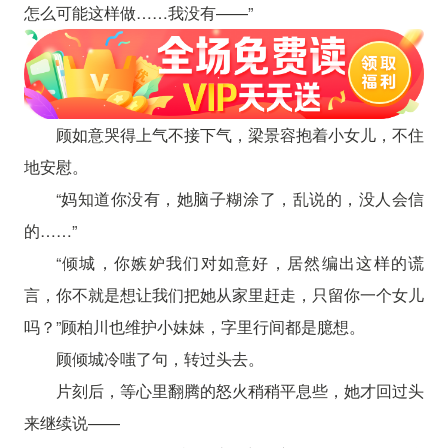
怎么可能这样做……我没有——”
顾如意哭得上气不接下气，梁景容抱着小女儿，不住
地安慰。
“妈知道你没有，她脑子糊涂了，乱说的，没人会信
的……”
“倾城，你嫉妒我们对如意好，居然编出这样的谎
言，你不就是想让我们把她从家里赶走，只留你一个女儿
吗？”顾柏川也维护小妹妹，字里行间都是臆想。
顾倾城冷嗤了句，转过头去。
片刻后，等心里翻腾的怒火稍稍平息些，她才回过头
来继续说——