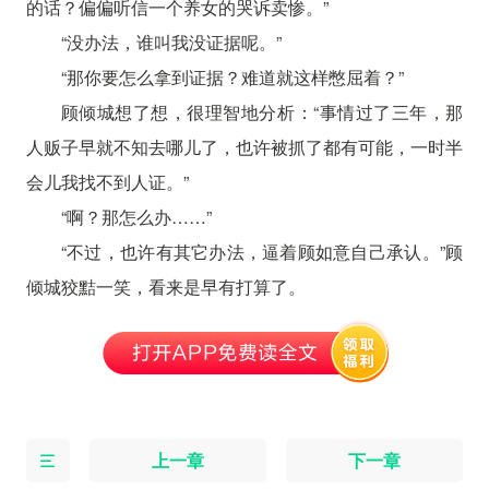
的话？偏偏听信一个养女的哭诉卖惨。”
“没办法，谁叫我没证据呢。”
“那你要怎么拿到证据？难道就这样憋屈着？”
顾倾城想了想，很理智地分析：“事情过了三年，那
人贩子早就不知去哪儿了，也许被抓了都有可能，一时半
会儿我找不到人证。”
“啊？那怎么办……”
“不过，也许有其它办法，逼着顾如意自己承认。”顾
倾城狡黠一笑，看来是早有打算了。
上一章
下一章