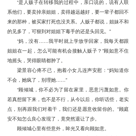
“是人贩子在转移我的过程中，亲口说的，说有人联
系他们，要卖掉亲姐姐，卖得越远越好，要一辈子都回不
来的那种，被买家打死也没关系。人贩子都说，姐妹不和
的见多了，可狠到对姐姐下毒手的还是头回见。”
“妈，没有……我平时就上学放学回家，我每天都跟
姐姐在一起，怎么可能有机会接触人贩子？”顾如意不住
地摇头，哭得眼睛都肿了。
梁景容心疼不已，抱着小女儿连声安慰：“妈知道你
不会，她疯了，别理她……”
“顾倾城，你不必为了留在家里，恶意污蔑如意。你
若真想留下来，也不是不行，从今以后，你听话些，老实
点，别再跟我们对着干，我们还是愿意收留你的。”顾庭
安不知怎么良心发现了，竟突然退让了步。
顾倾城心里有些意外，眸光又看向顾如意。