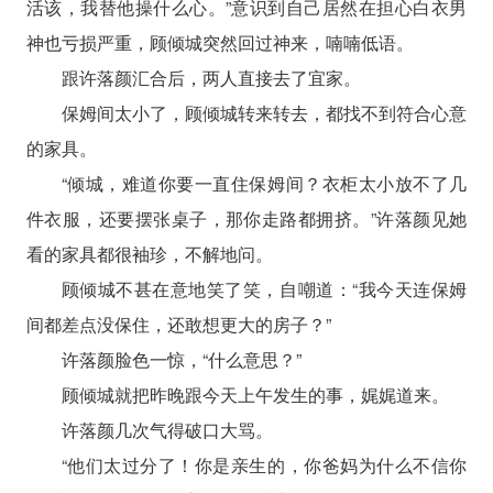
活该，我替他操什么心。”意识到自己居然在担心白衣男
神也亏损严重，顾倾城突然回过神来，喃喃低语。
跟许落颜汇合后，两人直接去了宜家。
保姆间太小了，顾倾城转来转去，都找不到符合心意
的家具。
“倾城，难道你要一直住保姆间？衣柜太小放不了几
件衣服，还要摆张桌子，那你走路都拥挤。”许落颜见她
看的家具都很袖珍，不解地问。
顾倾城不甚在意地笑了笑，自嘲道：“我今天连保姆
间都差点没保住，还敢想更大的房子？”
许落颜脸色一惊，“什么意思？”
顾倾城就把昨晚跟今天上午发生的事，娓娓道来。
许落颜几次气得破口大骂。
“他们太过分了！你是亲生的，你爸妈为什么不信你