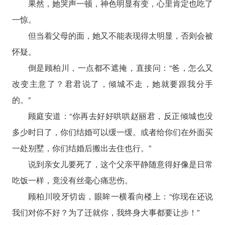
果然，她哭声一顿，神色明显有变，心里肯定也吃了
一惊。
但当着父母的面，她又不能表现得太明显，否则会被
怀疑。
倒是顾柏川，一点都不遮掩，直接问：“爸，怎么又
改变主意了？君君说了，倾城不走，她就要跟我分手
的。”
顾庭安道：“你再去好好哄哄赵丽君，反正倾城也没
多少时日了，你们结婚可以缓一缓。或者给你们在外面买
一处别墅，你们结婚后搬出去住也行。”
说到亲女儿要死了，这个父亲平静随意得好像是日常
吃饭一样，竟没有丝毫心痛悲伤。
顾柏川咬牙切齿，眼眸一横看向楼上：“你现在还说
我们对你不好？为了迁就你，我终身大事都要让步！”