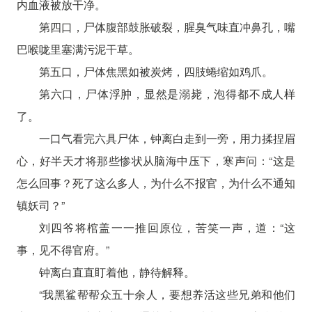
内血液被放干净。
第四口，尸体腹部鼓胀破裂，腥臭气味直冲鼻孔，嘴
巴喉咙里塞满污泥干草。
第五口，尸体焦黑如被炭烤，四肢蜷缩如鸡爪。
第六口，尸体浮肿，显然是溺毙，泡得都不成人样
了。
一口气看完六具尸体，钟离白走到一旁，用力揉捏眉
心，好半天才将那些惨状从脑海中压下，寒声问：“这是
怎么回事？死了这么多人，为什么不报官，为什么不通知
镇妖司？”
刘四爷将棺盖一一推回原位，苦笑一声，道：“这
事，见不得官府。”
钟离白直直盯着他，静待解释。
“我黑鲨帮帮众五十余人，要想养活这些兄弟和他们