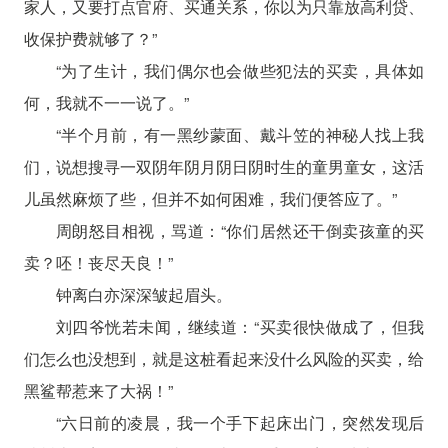
家人，又要打点官府、买通关系，你以为只靠放高利贷、
收保护费就够了？”
“为了生计，我们偶尔也会做些犯法的买卖，具体如
何，我就不一一说了。”
“半个月前，有一黑纱蒙面、戴斗笠的神秘人找上我
们，说想搜寻一双阴年阴月阴日阴时生的童男童女，这活
儿虽然麻烦了些，但并不如何困难，我们便答应了。”
周朗怒目相视，骂道：“你们居然还干倒卖孩童的买
卖？呸！丧尽天良！”
钟离白亦深深皱起眉头。
刘四爷恍若未闻，继续道：“买卖很快做成了，但我
们怎么也没想到，就是这桩看起来没什么风险的买卖，给
黑鲨帮惹来了大祸！”
“六日前的凌晨，我一个手下起床出门，突然发现后