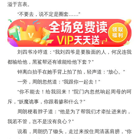
溢于言表。
“不要去，说不定是圈套……”
刘四爷冷哼道：“我刘四爷是要脸面的人，何况连我
都输给他，黑鲨帮还有谁能给他下套？”
钟离白抬手在她手背上拍了拍，轻声道：“放心。”
一旁，周朗忽然道：“我跟你一起去！”
“你不能去！给我回来！”院门内忽然响起周母的呵
斥，“妖魔诡事，你跟着掺和什么？”
周朗梗着脖子道：“他是为了帮我们才牵扯进来的，
我若不管，岂不是没有良心？”
说着，周朗扔了锄头，走过来按住周清菡肩膀，“你