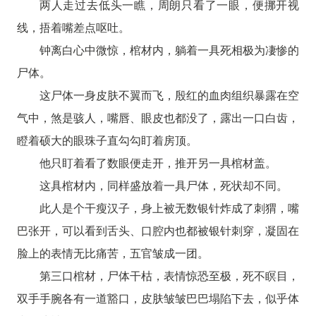
两人走过去低头一瞧，周朗只看了一眼，便挪开视
线，捂着嘴差点呕吐。
钟离白心中微惊，棺材内，躺着一具死相极为凄惨的
尸体。
这尸体一身皮肤不翼而飞，殷红的血肉组织暴露在空
气中，煞是骇人，嘴唇、眼皮也都没了，露出一口白齿，
瞪着硕大的眼珠子直勾勾盯着房顶。
他只盯着看了数眼便走开，推开另一具棺材盖。
这具棺材内，同样盛放着一具尸体，死状却不同。
此人是个干瘦汉子，身上被无数银针炸成了刺猬，嘴
巴张开，可以看到舌头、口腔内也都被银针刺穿，凝固在
脸上的表情无比痛苦，五官皱成一团。
第三口棺材，尸体干枯，表情惊恐至极，死不瞑目，
双手手腕各有一道豁口，皮肤皱皱巴巴塌陷下去，似乎体