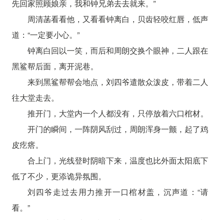
先回家照顾娘亲，我和钟兄弟去去就来。”
周清菡看看他，又看看钟离白，贝齿轻咬红唇，低声
道：“一定要小心。”
钟离白回以一笑，而后和周朗交换个眼神，二人跟在
黑鲨帮后面，离开泥巷。
来到黑鲨帮帮会地点，刘四爷遣散众泼皮，带着二人
往大堂走去。
推开门，大堂内一个人都没有，只停放着六口棺材。
开门的瞬间，一阵阴风刮过，周朗浑身一颤，起了鸡
皮疙瘩。
合上门，光线登时阴暗下来，温度也比外面太阳底下
低了不少，更添诡异氛围。
刘四爷走过去用力推开一口棺材盖，沉声道：“请
看。”