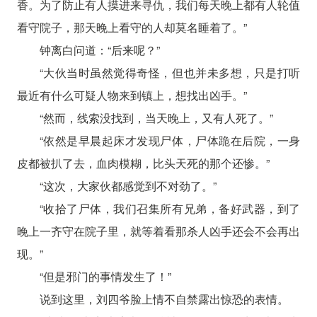
香。为了防止有人摸进来寻仇，我们每天晚上都有人轮值
看守院子，那天晚上看守的人却莫名睡着了。”
钟离白问道：“后来呢？”
“大伙当时虽然觉得奇怪，但也并未多想，只是打听
最近有什么可疑人物来到镇上，想找出凶手。”
“然而，线索没找到，当天晚上，又有人死了。”
“依然是早晨起床才发现尸体，尸体跪在后院，一身
皮都被扒了去，血肉模糊，比头天死的那个还惨。”
“这次，大家伙都感觉到不对劲了。”
“收拾了尸体，我们召集所有兄弟，备好武器，到了
晚上一齐守在院子里，就等着看那杀人凶手还会不会再出
现。”
“但是邪门的事情发生了！”
说到这里，刘四爷脸上情不自禁露出惊恐的表情。