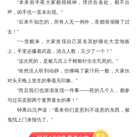
“本来前半夜大家都很精神，埋伏在各处，都不出
声，凶手也一直未出现。”
“后来不知怎的，所有人无一例外，竟都渐渐睡了过
去！”
“一觉醒来，大家发现自己莫名其妙睡在大堂地板
上，手里还攥着武器，清点人数，又少了一个！”
“这次死的，是被几百上千根银针生生扎死的。”
“依然没人听到动静，仿佛喝了蒙汗药一般，大家伙
对头天晚上发生的事毫无印象。”
“而且我们也渐渐发现一件事——死的几个人，都参
与过买卖那两个童男童女的事！”
钟离白沉声道：“看来你们是惹到不该惹的东西，被
鬼找上门来报仇了。”