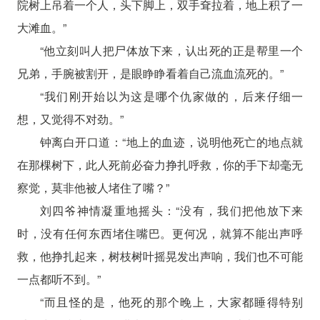
院树上吊着一个人，头下脚上，双手耷拉着，地上积了一
大滩血。”
“他立刻叫人把尸体放下来，认出死的正是帮里一个
兄弟，手腕被割开，是眼睁睁看着自己流血流死的。”
“我们刚开始以为这是哪个仇家做的，后来仔细一
想，又觉得不对劲。”
钟离白开口道：“地上的血迹，说明他死亡的地点就
在那棵树下，此人死前必奋力挣扎呼救，你的手下却毫无
察觉，莫非他被人堵住了嘴？”
刘四爷神情凝重地摇头：“没有，我们把他放下来
时，没有任何东西堵住嘴巴。更何况，就算不能出声呼
救，他挣扎起来，树枝树叶摇晃发出声响，我们也不可能
一点都听不到。”
“而且怪的是，他死的那个晚上，大家都睡得特别