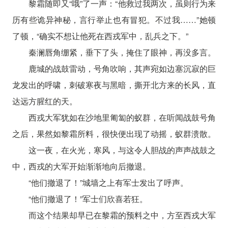
黎霜随即又“哦”了一声：“他救过我两次，虽则行为来
历有些诡异神秘，言行举止也有冒犯。不过我……”她顿
了顿，“确实不想让他死在西戎军中，乱兵之下。”
秦澜唇角绷紧，垂下了头，掩住了眼神，再没多言。
鹿城的战鼓雷动，号角吹响，其声宛如边塞沉寂的巨
龙发出的呼啸，刺破寒夜与黑暗，撕开北方来的长风，直
达远方腥红的天。
西戎大军犹如在沙地里匍匐的蚁群，在听闻战鼓号角
之后，果然如黎霜所料，很快便出现了动摇，蚁群溃散。
这一夜，在火光，寒风，与这令人胆战的声声战鼓之
中，西戎的大军开始渐渐地向后撤退。
“他们撤退了！”城墙之上有军士发出了呼声。
“他们撤退了！”军士们欣喜若狂。
而这个结果却早已在黎霜的预料之中，方至西戎大军