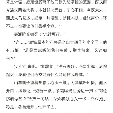
算是计谋，必定也脱离了他们原先想掌控的范围，西戎而
今连失两名大将，本就群龙无首，军心不稳。今夜大火，
西戎人马繁多，必定一片混乱，趁机鸣鼓，虚张声势，吓
不走，也要让他们丢半个魂。”
秦澜眸光微亮：“此计可行。”
“这……”鹿城原本的守将是个山羊胡子的小个子，他
有点怕，“若是西戎听闻我们鸣鼓，举兵前来，又该如
何？”
“让他们来吧。”黎霜道，“没有将领，仓皇出战，后院
起火，我看他们西戎能有什么能耐攻我鹿城。”
山羊胡子望着黎霜，心头一颤，为其威严所慑。他不
开口，城墙之上短暂一默，黎霜眸光往旁边一扫：“都还
愣着做甚？”冷声一句话，令众将领心头一怵，立即抱手
称是，各自走开，忙开了去。