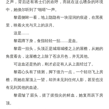
之声，背后还有将士们的欢呼，而就在这么嘈杂的环境
中，她倏尔听到了“啪嗒”一声。
黎霜侧眸一看，地上隐隐有一块湿润的痕迹，在黑夜
里，映着火光与天上的凉月。
这是……
黎霜蹲下身，食指轻轻一拈……是血。
黎霜一抬头，头顶正是城墙城楼之上的屋檐，从她的
角度看去，这屋檐之上除了苍凉月色，并无其他。
可这血还是热的，刚才必定有人从上面经过了。
黎霜心头有了猜测，脚下借力一点，一个轻功飞上房
檐，而她在屋顶上一望，却并未见到任何人影，甚至也没
有见到其他的血迹。
黎霜皱了眉头，搓了搓指尖的鲜血，她复而跃下房
顶。