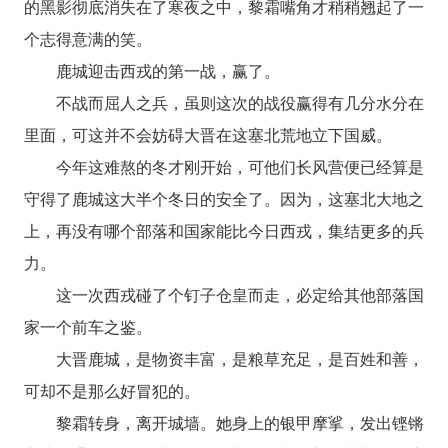
的黑影彻底消失在了寒夜之中，黎霜嘴角才稍稍翘起了一
个志得意满的笑。
鹿城迎击西戎的第一战，赢了。
不战而屈人之兵，虽则这次的战役赢得有几分水分在
里面，可这并不会妨碍大晋在这塞北荒地立下国威。
今年这难熬的冬才刚开始，可他们长风营便已经算是
守得了鹿城这大半个冬日的安全了。因为，这塞北大地之
上，再没有哪个部落和国家能比今日西戎，集结更多的兵
力。
这一次西戎碰了个钉子仓皇而走，必定给其他部落国
家一个前车之鉴。
大晋鹿城，是物资丰富，是粮草充足，是百姓和善，
可却不是那么好冒犯的。
黎霜转身，离开城墙。她身上的银甲摩挲，发出铿锵