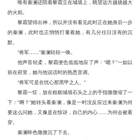
唯有秦澜还陪着黎霜立在城墙上，眺望远方越烧越大
的火焰。
黎霜望得出神，所以并没有看见此时正在她身后一步
的秦澜，此时也正悄悄打量着她，有几分往日没有的沉
默。
“将军……”秦澜轻轻一唤。
他声音轻柔，黎霜便也低低地应了声：“嗯？”一如以
前在府里，她与他说话时的熟悉音调。
“将军可是在忧心那黑甲之人。”
黎霜一怔，放在粗粝城墙石头之上的手指微微缩了一
下：“啊？”她转头看秦澜，像是一时没反应过来秦澜为何
要这么问她，又像是在惊讶，自己的内心……为何会被看
穿。
秦澜眸色微微沉了下去。