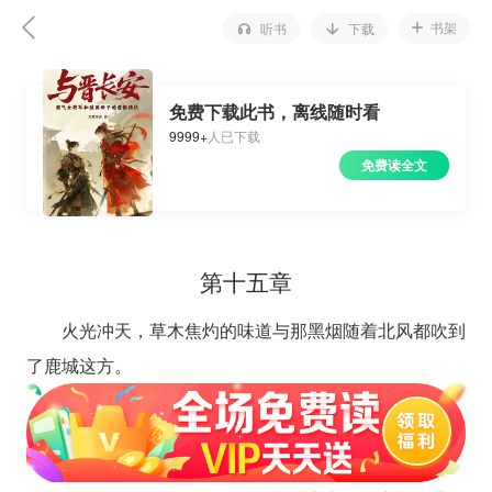
书架
听书
下载
免费下载此书，离线随时看
9999+
人已下载
免费读全文
第十五章
火光冲天，草木焦灼的味道与那黑烟随着北风都吹到
了鹿城这方。