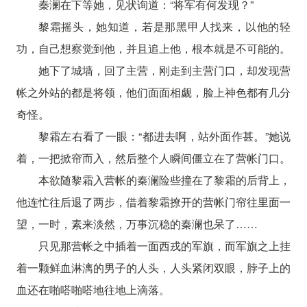
秦澜在下等她，见状询道：“将军有何发现？”
黎霜摇头，她知道，若是那黑甲人找来，以他的轻
功，自己想察觉到他，并且追上他，根本就是不可能的。
她下了城墙，回了主营，刚走到主营门口，却发现营
帐之外站的都是将领，他们面面相觑，脸上神色都有几分
奇怪。
黎霜左右看了一眼：“都进去啊，站外面作甚。”她说
着，一把掀帘而入，然后整个人瞬间僵立在了营帐门口。
本欲随黎霜入营帐的秦澜险些撞在了黎霜的后背上，
他连忙往后退了两步，借着黎霜撩开的营帐门帘往里面一
望，一时，素来淡然，万事沉稳的秦澜也呆了……
只见那营帐之中插着一面西戎的军旗，而军旗之上挂
着一颗鲜血淋漓的男子的人头，人头紧闭双眼，脖子上的
血还在啪嗒啪嗒地往地上滴落。