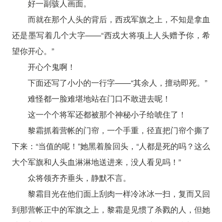
好一副骇人画面。
而就在那个人头的背后，西戎军旗之上，不知是拿血
还是墨写着几个大字——“西戎大将项上人头赠予你，希
望你开心。”
开心个鬼啊！
下面还写了小小的一行字——“其余人，擅动即死。”
难怪都一脸难堪地站在门口不敢进去呢！
这一个个将军还都被那个神秘小子给唬住了！
黎霜抓着营帐的门帘，一个手重，径直把门帘个撕了
下来：“当值的呢！”她黑着脸回头，“人都是死的吗？这么
大个军旗和人头血淋淋地送进来，没人看见吗！”
众将领齐齐垂头，静默不言。
黎霜目光在他们面上刮肉一样冷冰冰一扫，复而又回
到那营帐正中的军旗之上，黎霜是见惯了杀戮的人，但她