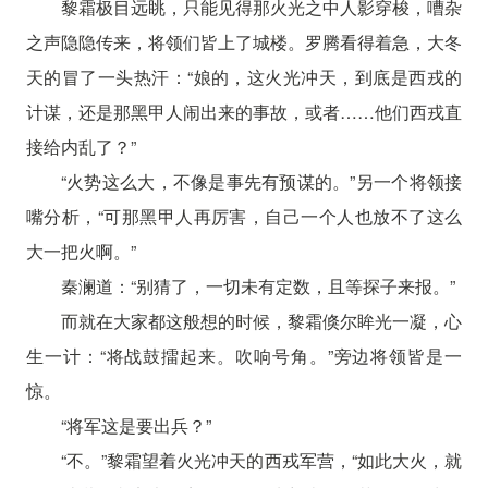
黎霜极目远眺，只能见得那火光之中人影穿梭，嘈杂
之声隐隐传来，将领们皆上了城楼。罗腾看得着急，大冬
天的冒了一头热汗：“娘的，这火光冲天，到底是西戎的
计谋，还是那黑甲人闹出来的事故，或者……他们西戎直
接给内乱了？”
“火势这么大，不像是事先有预谋的。”另一个将领接
嘴分析，“可那黑甲人再厉害，自己一个人也放不了这么
大一把火啊。”
秦澜道：“别猜了，一切未有定数，且等探子来报。”
而就在大家都这般想的时候，黎霜倏尔眸光一凝，心
生一计：“将战鼓擂起来。吹响号角。”旁边将领皆是一
惊。
“将军这是要出兵？”
“不。”黎霜望着火光冲天的西戎军营，“如此大火，就