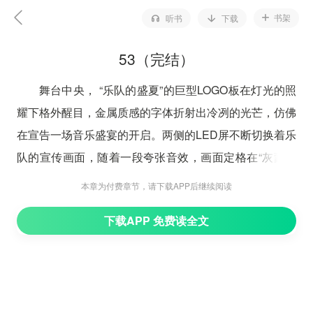
书架
听书
下载
53（完结）
舞台中央， “乐队的盛夏”的巨型LOGO板在灯光的照
耀下格外醒目，金属质感的字体折射出冷冽的光芒，仿佛
在宣告一场音乐盛宴的开启。两侧的LED屏不断切换着乐
队的宣传画面，随着一段夸张音效，画面定格在“灰蒙乐
队”的宣传照上，观众席第一排的艾伦立刻发出了一声尖
本章为付费章节，请下载APP后继续阅读
叫，正在给助理小徐发送本周工作概要的林忘匆匆抬头，
下载APP 免费读全文
老妈莫英的脸