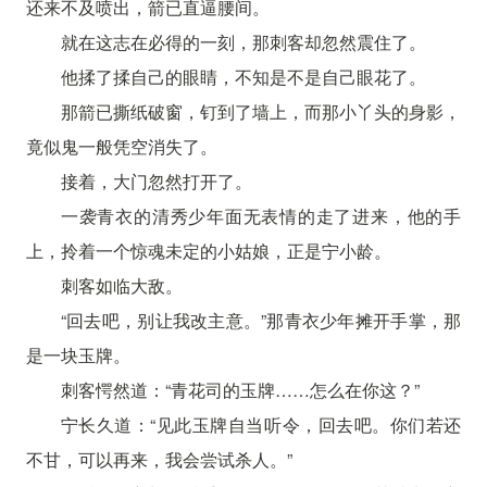
还来不及喷出，箭已直逼腰间。
就在这志在必得的一刻，那刺客却忽然震住了。
他揉了揉自己的眼睛，不知是不是自己眼花了。
那箭已撕纸破窗，钉到了墙上，而那小丫头的身影，
竟似鬼一般凭空消失了。
接着，大门忽然打开了。
一袭青衣的清秀少年面无表情的走了进来，他的手
上，拎着一个惊魂未定的小姑娘，正是宁小龄。
刺客如临大敌。
“回去吧，别让我改主意。”那青衣少年摊开手掌，那
是一块玉牌。
刺客愕然道：“青花司的玉牌……怎么在你这？”
宁长久道：“见此玉牌自当听令，回去吧。你们若还
不甘，可以再来，我会尝试杀人。”