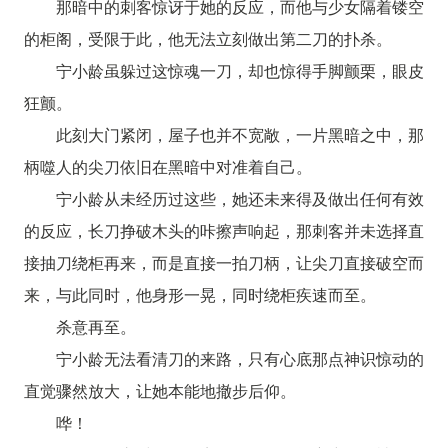
那暗中的刺客惊讶于她的反应，而他与少女隔着镂空
的柜阁，受限于此，他无法立刻做出第二刀的扑杀。
宁小龄虽躲过这惊魂一刀，却也惊得手脚颤栗，眼皮
狂颤。
此刻大门紧闭，屋子也并不宽敞，一片黑暗之中，那
柄噬人的尖刀依旧在黑暗中对准着自己。
宁小龄从未经历过这些，她还未来得及做出任何有效
的反应，长刀挣破木头的咔擦声响起，那刺客并未选择直
接抽刀绕柜再来，而是直接一拍刀柄，让尖刀直接破空而
来，与此同时，他身形一晃，同时绕柜疾速而至。
杀意再至。
宁小龄无法看清刀的来路，只有心底那点神识惊动的
直觉骤然放大，让她本能地撤步后仰。
哗！