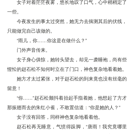
女子对着茫茫夜雾，悠长地叹了口气，心中稍稍定了
一些。
今夜发生的事太过突然，她无力去揣测其后的伏线，
只能做完自己该做的。
“雨儿，你……你这是在做什么？”
门外声音传来。
女子身心俱惊，她转头望去，却见一袭睡袍，尚有些
惺忪的赵石松不知何时立在了门口，神色复杂地看着她。
她方才太过紧张，对于赵石松的到来竟也没有丝毫的
留意！
“你……”赵石松颤抖着抬起手指着她，他想起了方才
那振翅而去的朱红小雀，不敢置信道：“你是她的人？”
女子没有回答，同样神色复杂地看着他。
赵石松再无睡意，气愤得跺脚，“唐雨！我究竟哪里