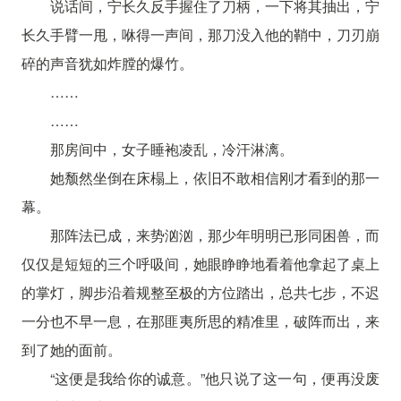
说话间，宁长久反手握住了刀柄，一下将其抽出，宁
长久手臂一甩，咻得一声间，那刀没入他的鞘中，刀刃崩
碎的声音犹如炸膛的爆竹。
……
……
那房间中，女子睡袍凌乱，冷汗淋漓。
她颓然坐倒在床榻上，依旧不敢相信刚才看到的那一
幕。
那阵法已成，来势汹汹，那少年明明已形同困兽，而
仅仅是短短的三个呼吸间，她眼睁睁地看着他拿起了桌上
的掌灯，脚步沿着规整至极的方位踏出，总共七步，不迟
一分也不早一息，在那匪夷所思的精准里，破阵而出，来
到了她的面前。
“这便是我给你的诚意。”他只说了这一句，便再没废