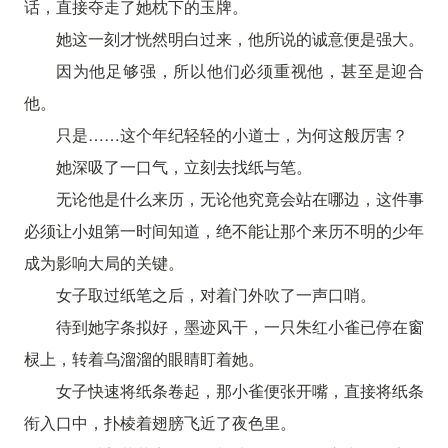
话，直接夺走了她枕下的玉牌。
她这一刻才恍然明白过来，他所说的诚意便是强大。
因为他足够强，所以他们必须重视他，甚至是迎合
他。
只是……这个年纪轻轻的小道士，为何这般厉害？
她深吸了一口气，立刻去找纸与笔。
无论他是什么来历，无论他究竟会站在哪边，这件事
必须让小姐第一时间知道，绝不能让那个来历不明的少年
成为影响大局的关键。
女子取过纸笔之后，对着门外吹了一声口哨。
待到她字条拟好，墨迹风干，一只朱红小雀已停在窗
棂上，转着乌溜溜的眼睛盯着她。
女子快速将纸条卷起，那小雀便张开嘴，直接将纸条
衔入口中，扑棱着翅膀飞近了夜色里。