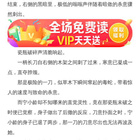
结束，右侧的黑暗里，极低的嗡嗡声伴随着暗敛的杀意骤
然刺出。
瓷瓶破碎声清脆响起。
一柄长刀自右侧的木架之间刺了过来，寒意已凝成一
点，直夺脖颈。
那是极险的一刀，似草木下瞬间窜起的毒蛇，带着惊
人的速度与致命的杀意。
而宁小龄却不知哪来的直觉灵性，竟在那瓷瓶未破之
时便已觉察，身子做出了后撤的反应，刀意扑面之时，宁
小龄的身子已退了两步，那一刀的刀意尽出也无法再波及
她。