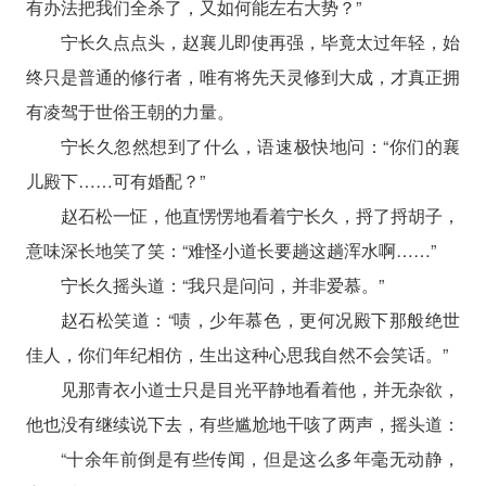
有办法把我们全杀了，又如何能左右大势？”
宁长久点点头，赵襄儿即使再强，毕竟太过年轻，始
终只是普通的修行者，唯有将先天灵修到大成，才真正拥
有凌驾于世俗王朝的力量。
宁长久忽然想到了什么，语速极快地问：“你们的襄
儿殿下……可有婚配？”
赵石松一怔，他直愣愣地看着宁长久，捋了捋胡子，
意味深长地笑了笑：“难怪小道长要趟这趟浑水啊……”
宁长久摇头道：“我只是问问，并非爱慕。”
赵石松笑道：“啧，少年慕色，更何况殿下那般绝世
佳人，你们年纪相仿，生出这种心思我自然不会笑话。”
见那青衣小道士只是目光平静地看着他，并无杂欲，
他也没有继续说下去，有些尴尬地干咳了两声，摇头道：
“十余年前倒是有些传闻，但是这么多年毫无动静，