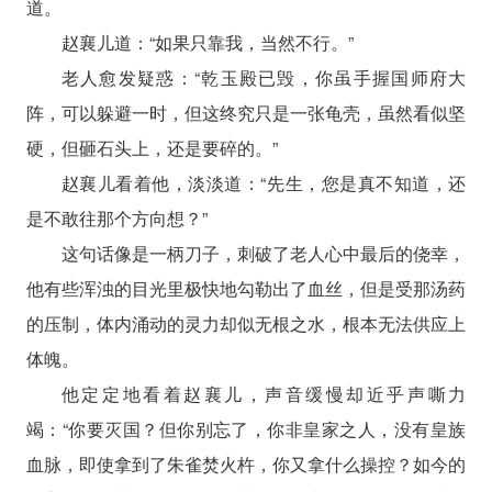
道。
赵襄儿道：“如果只靠我，当然不行。”
老人愈发疑惑：“乾玉殿已毁，你虽手握国师府大
阵，可以躲避一时，但这终究只是一张龟壳，虽然看似坚
硬，但砸石头上，还是要碎的。”
赵襄儿看着他，淡淡道：“先生，您是真不知道，还
是不敢往那个方向想？”
这句话像是一柄刀子，刺破了老人心中最后的侥幸，
他有些浑浊的目光里极快地勾勒出了血丝，但是受那汤药
的压制，体内涌动的灵力却似无根之水，根本无法供应上
体魄。
他定定地看着赵襄儿，声音缓慢却近乎声嘶力
竭：“你要灭国？但你别忘了，你非皇家之人，没有皇族
血脉，即使拿到了朱雀焚火杵，你又拿什么操控？如今的