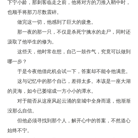
下宁小龄，那刺客临走之前，他将对方的刀推入鞘中时，
也顺手将那刀尽数震碎。
做完这一切，他感到了巨大的疲惫。
那一夜的那一只，不仅是杀死宁擒水的走尸，同时还
汲取了他毕生的修为。
这些天，他时常在想，自己一鼓作气，究竟可以做到
哪一步？
于是今夜他借此机会试一下，答案却不能令他满意。
这与记忆中的那个自己，差得太多。本该是一座大湖
的灵海，如今已萎缩成一方小小的潭水。
对于能否从这座风起云涌的皇城中全身而退，他渐渐
没那么自信。
但他必须寻找到那个人，解开心中的答案，不然道心
始终不宁。