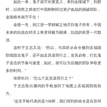
如此一来，鬼子就可长驱直入，来到金陵城下，到那
时，以得胜之师攻打中国刚刚经过淞沪血战的残破部队，
金陵根本就守不住！
金陵一失，则江浙一带财赋之地尽归鬼子所有，中国
未来的抗战在经济上将变得极为困难，抗战的前景一片黯
淡。
这时于文志又说：“所以，与其听从命令撤到吴福国
防线阻击鬼子，还不如反其道而行之，攻其必救，打乱鬼
子追击的节奏与速度，如此，就可以为后撤的部队争取更
多的时间。”
张师长问：“怎么个反其道而行之？”
于文志取出腰间的手枪放到了地图上吴福国防线前
方。
“这支手枪代表的是108师，我们得到的命令是在苏州