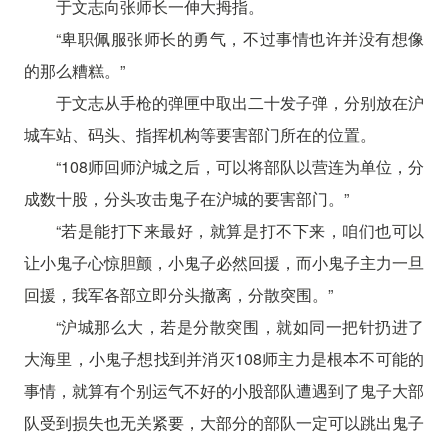
于文志向张师长一伸大拇指。
“卑职佩服张师长的勇气，不过事情也许并没有想像
的那么糟糕。”
于文志从手枪的弹匣中取出二十发子弹，分别放在沪
城车站、码头、指挥机构等要害部门所在的位置。
“108师回师沪城之后，可以将部队以营连为单位，分
成数十股，分头攻击鬼子在沪城的要害部门。”
“若是能打下来最好，就算是打不下来，咱们也可以
让小鬼子心惊胆颤，小鬼子必然回援，而小鬼子主力一旦
回援，我军各部立即分头撤离，分散突围。”
“沪城那么大，若是分散突围，就如同一把针扔进了
大海里，小鬼子想找到并消灭108师主力是根本不可能的
事情，就算有个别运气不好的小股部队遭遇到了鬼子大部
队受到损失也无关紧要，大部分的部队一定可以跳出鬼子