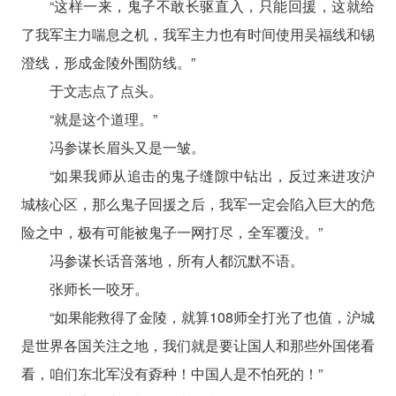
“这样一来，鬼子不敢长驱直入，只能回援，这就给
了我军主力喘息之机，我军主力也有时间使用吴福线和锡
澄线，形成金陵外围防线。”
于文志点了点头。
“就是这个道理。”
冯参谋长眉头又是一皱。
“如果我师从追击的鬼子缝隙中钻出，反过来进攻沪
城核心区，那么鬼子回援之后，我军一定会陷入巨大的危
险之中，极有可能被鬼子一网打尽，全军覆没。”
冯参谋长话音落地，所有人都沉默不语。
张师长一咬牙。
“如果能救得了金陵，就算108师全打光了也值，沪城
是世界各国关注之地，我们就是要让国人和那些外国佬看
看，咱们东北军没有孬种！中国人是不怕死的！”