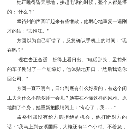
她正睡得昏天黑地，接起电话的时候，整个人都是懵
的：“什么？”
孟裕州的声音听起来有些懒散，他耐心地重复一遍刚
才的话：“去维江。”
方圆以为自己听错了，反复确认手机上的时间：“现
在吗？”
“现在去正合适，赶得上看日出。”电话那头，孟裕州
的车子刚过了一个红绿灯，他体贴地开口，“然后我送你
回公司。”
方圆一直不明白，日出到底有什么好看的，有这个闲
工夫为什么不能多睡一会儿？她实在不懂这样的风雅。原
地翻了个身，她重新把眼睛闭上：“有心了，我……”
孟裕州却没有给方圆拒绝的机会，他打断对方的
话：“我马上到云溪国际，大概还有半个小时。不着急，