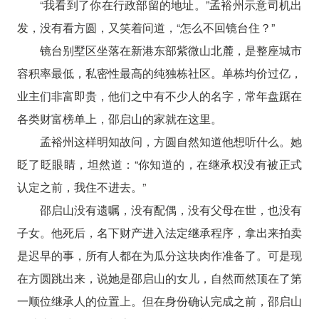
“我看到了你在行政部留的地址。”孟裕州示意司机出
发，没有看方圆，又笑着问道，“怎么不回镜台住？”
镜台别墅区坐落在新港东部紫微山北麓，是整座城市
容积率最低，私密性最高的纯独栋社区。单栋均价过亿，
业主们非富即贵，他们之中有不少人的名字，常年盘踞在
各类财富榜单上，邵启山的家就在这里。
孟裕州这样明知故问，方圆自然知道他想听什么。她
眨了眨眼睛，坦然道：“你知道的，在继承权没有被正式
认定之前，我住不进去。”
邵启山没有遗嘱，没有配偶，没有父母在世，也没有
子女。他死后，名下财产进入法定继承程序，拿出来拍卖
是迟早的事，所有人都在为瓜分这块肉作准备了。可是现
在方圆跳出来，说她是邵启山的女儿，自然而然顶在了第
一顺位继承人的位置上。但在身份确认完成之前，邵启山