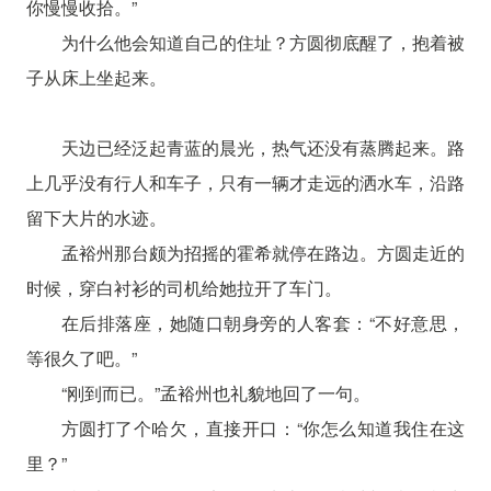
你慢慢收拾。”
为什么他会知道自己的住址？方圆彻底醒了，抱着被
子从床上坐起来。
天边已经泛起青蓝的晨光，热气还没有蒸腾起来。路
上几乎没有行人和车子，只有一辆才走远的洒水车，沿路
留下大片的水迹。
孟裕州那台颇为招摇的霍希就停在路边。方圆走近的
时候，穿白衬衫的司机给她拉开了车门。
在后排落座，她随口朝身旁的人客套：“不好意思，
等很久了吧。”
“刚到而已。”孟裕州也礼貌地回了一句。
方圆打了个哈欠，直接开口：“你怎么知道我住在这
里？”