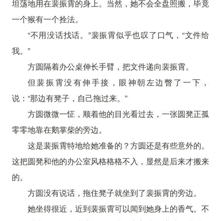
坦荡地用在裴振霄的身上。当然，她不会全盘照搬，毕竟
一个猴有一个拴法。
“不用没话找话。”裴振霄似乎也叹了口气，“文件给
我。”
方圆隔着办公桌伸长手臂，把文件递向裴振霄。
但裴振霄没有伸手接，眼神朝左边瞥了一下，
说：“那边有凳子，自己拖过来。”
方圆微微一怔，顺着他的目光看过去，一张圆凳正孤
零零地靠在鹅掌柴的旁边。
这是裴振霄特地给她准备的？方圆还是有些意外的。
这把圆凳和他的办公室风格格格不入，显然是后来才搬来
的。
方圆没有说话，拖住凳子就坐到了裴振霄的旁边。
她坐得很近，近到裴振霄可以闻到她身上的香气。不