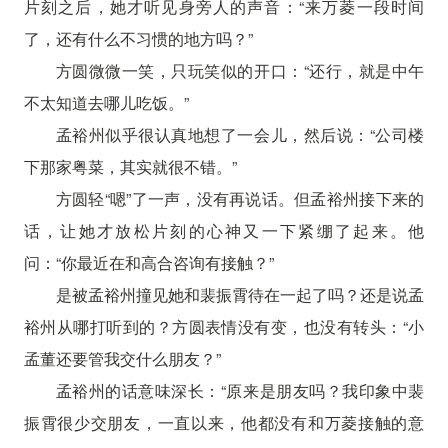
片刻之后，她才听见身旁人的声音：“来万菱一段时间
了，还有什么不习惯的地方吗？”
方圆微微一笑，只玩笑似的开口：“还行，就是中午
不太知道去哪儿吃饭。”
孟裕州似乎很认真地想了一会儿，然后说：“公司楼
下那家粤菜，其实就很不错。”
方圆轻“嗯”了一声，没有再说话。但孟裕州接下来的
话，让她才放松片刻的心神又一下紧绷了起来。他
问：“你最近在和高合咨询有接触？”
是被孟裕州撞见她和裴振霄待在一起了吗？还是说孟
裕州从哪打听到的？方圆表情没有变，也没有转头：“小
孟董还要管我交什么朋友？”
孟裕州的话意味深长：“原来是朋友吗？我印象中裴
振霄很少交朋友，一直以来，他都没有和万菱接触的意