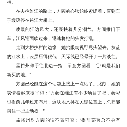
持。
在去往维江的路上，方圆的心弦始终紧绷着，直到车
子缓缓停在跨江大桥上。
凌晨的江边风大，还裹挟着几分潮气。方圆推门下
车，江风迎面吹过来，迅速将她的头发打乱。
走到大桥护栏的边缘，她抬眼朝视野尽头望去。灰蓝
的江水上，云层压得很低，天际线已经晕开了一片淡红。
孟裕州伸手往北边一指，示意方圆看：“那就是我们
新买的地。”
方圆已经能在这个话题上接上一点话了。此刻，她的
表情看起来很平和：“万菱在维江有不少项目了吧，菱彩
也提前几年过来布局，这块地又补在关键位置上，总归能
攥住一些主动权。”
孟裕州对方圆的话不置可否：“提前部署总不会有