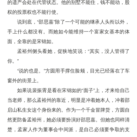
的遗产会处在代管状态。他的别墅不能住，钱不能动，股
权的投票权也不能行使。
说到底，“邵思嘉”除了一个可能的继承人头衔以外，
手上什么都没有。而她如今能维持一个富家女基本的体
面，全靠的是宋锦如。
孟裕州侧头看她，促狭地笑说：“其实，没人管得了
你。”
“说的也是。”方圆用手撑住脸颊，目光已经落在了车
窗外的街景上。
如果说裴振霄是看在宋锦如的“面子”上，才来给自己
当老师，那么孟裕州的靠近，明显是冲着她本人，冲着邵
启山私生女这个身份来的。作为一个千金冒牌货，方圆自
然更防备孟裕州，她必须要扮演好邵思嘉。但她也同样清
楚，孟家人作为董事会中间派，是自己必须要争取的支