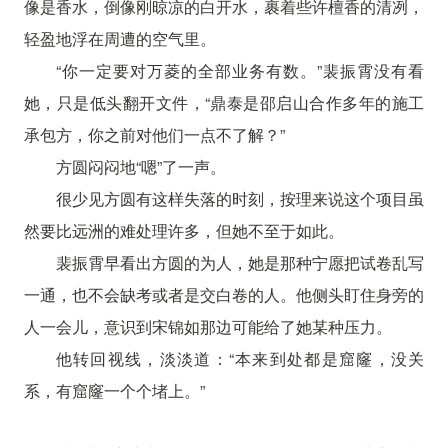
像是香水，倒像刚晾凉的白开水，裹着些许檀香的清冽，
轻盈地浮在周遭的空气里。
“你一定要对万菱的全部业务有数。”裴振霄没有看
她，只是低头翻开文件，“鼎泰是邵启山合作多年的施工
承包方，你之前对他们一点不了解？”
方圆闷闷地“嗯”了一声。
很少见方圆有这样失落的时刻，按理来说这个项目虽
然要比远洲的难处理许多，但她不至于如此。
裴振霄早看出方圆的为人，她是那种宁愿把试卷乱写
一通，也不会缺考或者是交白卷的人。他侧头盯住身旁的
人一会儿，意识到宋锦如那边可能给了她某种压力。
他转回视线，淡淡道：“本来到处都是窟窿，没关
系，有窟窿一个个堵上。”