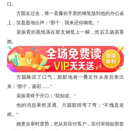
口。
方圆走过去，将一直攥在手里的钢笔放到他的办公桌
上，笑盈盈地出声：“那个，我来还你钢笔。”
裴振霄的视线落在那支钢笔上一瞬，然后又扬眉看
她。
方圆略叹了口气，默默地将一叠文件从身后拿出
来：“那个，菱彩……”
裴振霄终于开口：“我知道。”
他的消息果然灵通。方圆眼睛弯了弯：“不愧是老
师。”
她更会审时度势，把从前应付客户，应付宋锦如那套