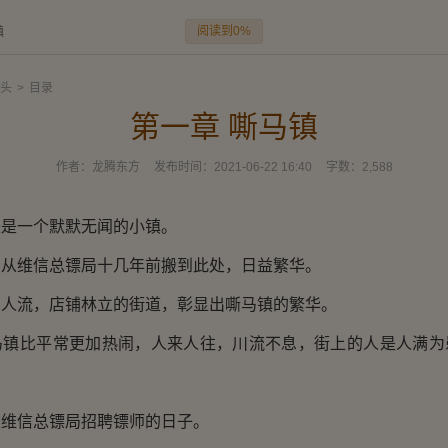
阅读到0%
镇
头
>
目录
第一章 嘶马镇
作者：
龙腾东方
发布时间：
2021-06-22 16:40
字数：
2,588
一个默默无闻的小镇。
维信总镖局十几年前搬到此处，日益繁华。
流，店铺林立的街道，彰显出嘶马镇的繁华。
比平常更加热闹，人来人往，川流不息，街上的人是人满为
信总镖局招聘镖师的日子。