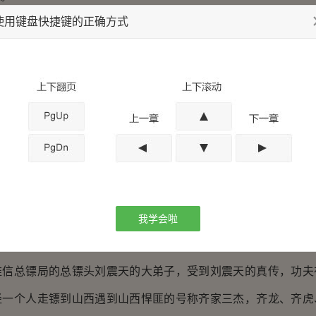
使用键盘快捷键的正确方式
多人都涌向报名的地方。
聘规则！”维信总镖局的副总镖头李从容大声说道：“想来招聘
的镖师杨文彪手下走满十招；趟子手必须在华维武手下走满十招
”维信总镖局的副总镖头李从容接着说道：“镖师十名，趟子手十名
”话音刚落，就有一个大汉冲上台来 他说 ：“我叫姜风疾， 
镖局的副总镖头李从容大声说道：“杨文彪，你就陪姜朋友过几
彪走到台子的中央说道：“姜朋友，请赐教。”
我学会啦
的不是很高大，但是看上去很结实。
总镖局的总镖头刘震天的大弟子，受到刘震天的真传，功夫
经一个人走镖到山西遇到山西悍匪的号称齐家三杰，齐龙、齐虎