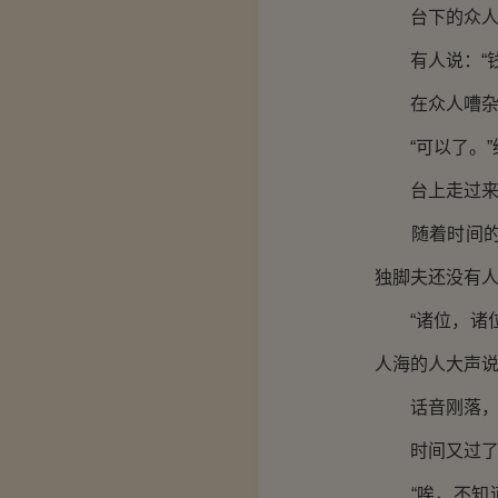
台下的众人齐
有人说：“钱文
在众人嘈杂声
“可以了。”维
台上走过来一
随着时间的一
独脚夫还没有
“诸位，诸位
人海的人大声说
话音刚落，零
时间又过了好
“唉，不知道