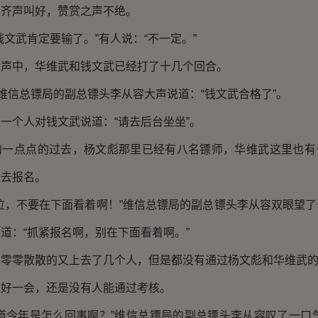
声叫好，赞赏之声不绝。
武肯定要输了。”有人说：“不一定。”
中，华维武和钱文武已经打了十几个回合。
信总镖局的副总镖头李从容大声说道：“钱文武合格了”。
个人对钱文武说道：“请去后台坐坐”。
点点的过去，杨文彪那里已经有八名镖师，华维武这里也有
人去报名。
，不要在下面看着啊！”维信总镖局的副总镖头李从容双眼望了
道：“抓紧报名啊，别在下面看着啊。”
零散散的又上去了几个人，但是都没有通过杨文彪和华维武的
一会，还是没有人能通过考核。
今年是怎么回事啊？”维信总镖局的副总镖头李从容叹了一口气