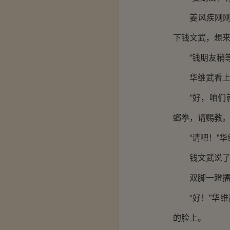
姜风疾刚刚走
下钱文武，想来
“钱朋友稍等！
华维武看上去
“好，咱们就
螂拳，请赐教。
“请吧！”华
钱文武说了一
双脚一蹬擂台
“好！”华维
的脸上。