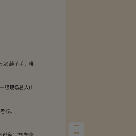
七名趟子手，唯
一眼现场着人山
考核。
说道：“想想嘶