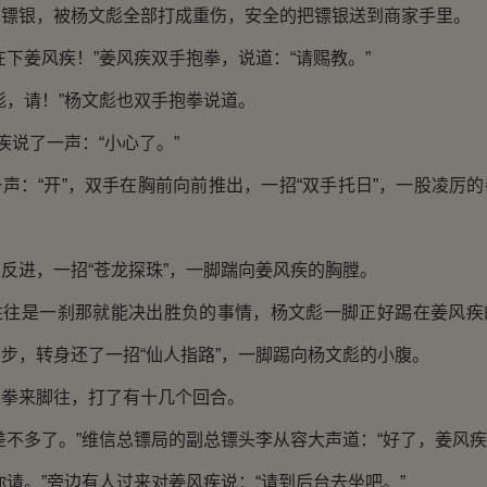
的镖银，被杨文彪全部打成重伤，安全的把镖银送到商家手里。
姜风疾！”姜风疾双手抱拳，说道：“请赐教。”
，请！”杨文彪也双手抱拳说道。
说了一声：“小心了。”
：“开”，双手在胸前向前推出，一招“双手托日”，一股凌厉的
进，一招“苍龙探珠”，一脚踹向姜风疾的胸膛。
是一刹那就能决出胜负的事情，杨文彪一脚正好踢在姜风疾
步，转身还了一招“仙人指路”，一脚踢向杨文彪的小腹。
来脚往，打了有十几个回合。
多了。”维信总镖局的副总镖头李从容大声道：“好了，姜风疾
。”旁边有人过来对姜风疾说：“请到后台去坐吧。”