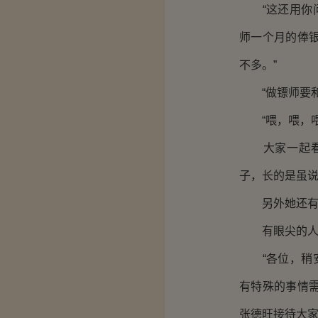
“这还用你问
师一个月的俸
不多。”
“做镖师要和人
“喂，喂，喂！
大家一起看向
子，长的是虽
另外她还有那
有眼尖的人，
“各位，稍安
有特殊的事情
张德旺接待大家