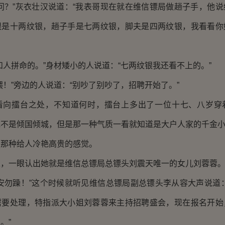
？”灰衣壮汉说道：“我表哥现在就在维信镖局做趟子手，他说
银是十两纹银，趟子手是七两纹银，脚夫是四两纹银，我看看你
拼命的。”身材矮小的人说道：“七两纹银我还看不上的。”
”旁边的人说道：“别吵了别吵了，招聘开始了。”
擂台之处，不知道何时，擂台上多出了一位十七、八岁穿
说不是倾国倾城，但是那一种气质一看就知道是大户人家的千金
种给人冷艳高贵的感觉。
一眼认出她就是维信总镖局总镖头刘震天唯一的女儿刘蓉蓉
勿躁！”这个时候就听见维信总镖局副总镖头李从容大声说道：
需要处理，特指派大小姐刘蓉蓉来主持招聘盛会，现在报名开始
。”