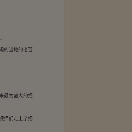
中。
闹的当地的老百
来最为盛大的招
镖师们走上了擂