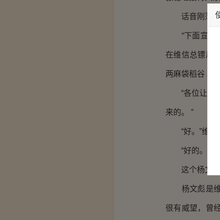
话音刚落，好
“下面宣布招
在维信总镖局
两麻袋稻谷 。
“各位让一让！
来的。 ”
“好。”维信总
“好的。”杨文
这个杨文彪长
杨文彪是维信
很有威望，曾