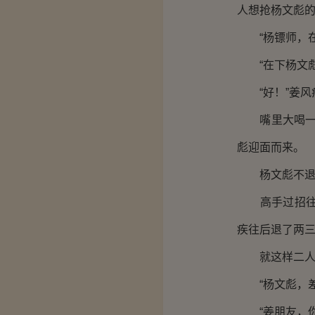
人想抢杨文彪
“杨镖师，在下
“在下杨文彪
“好！”姜风疾
嘴里大喝一声
彪迎面而来。
杨文彪不退反
高手过招往往
疾往后退了两三
就这样二人拳
“杨文彪，差不
“姜朋友，你请