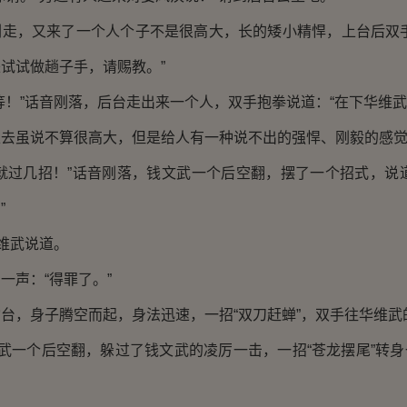
，又来了一个人个子不是很高大，长的矮小精悍，上台后双手
试试做趟子手，请赐教。”
”话音刚落，后台走出来一个人，双手抱拳说道：“在下华维武
虽说不算很高大，但是给人有一种说不出的强悍、刚毅的感
过几招！”话音刚落，钱文武一个后空翻，摆了一个招式，说道
”
维武说道。
声：“得罪了。”
，身子腾空而起，身法迅速，一招“双刀赶蝉”，双手往华维武
武一个后空翻，躲过了钱文武的凌厉一击，一招“苍龙摆尾”转身