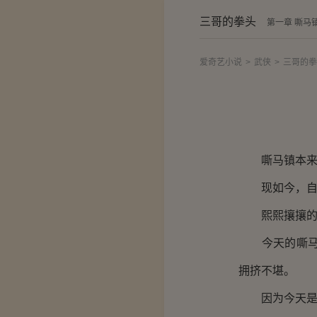
三哥的拳头
第一章 嘶马
爱奇艺小说
>
武侠
>
三哥的拳
嘶马镇本来是
现如今，自从
熙熙攘攘的人
今天的嘶马镇
拥挤不堪。
因为今天是维