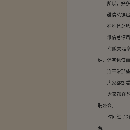
所以，好多人
维信总镖局就
在维信总镖局
维信总镖局的
有贩夫走卒、
姓，还有远道
连平常那些不
大家都想看看
大家都在翘首
聘盛会。
时间过了好一
台。