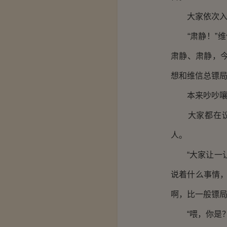
大家依次入
“肃静！”维
肃静、肃静，
想和维信总镖局
本来吵吵嚷嚷
大家都在议论
人。
“大家让一让
说着什么事情
啊，比一般镖局
“喂，你是？”