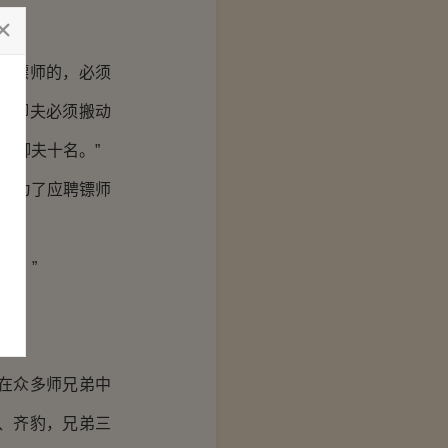
做镖师的，必须
；脚夫必须搬动
，脚夫十名。”
我来为了应聘镖师
招。”
在众多师兄弟中
、齐豹，兄弟三