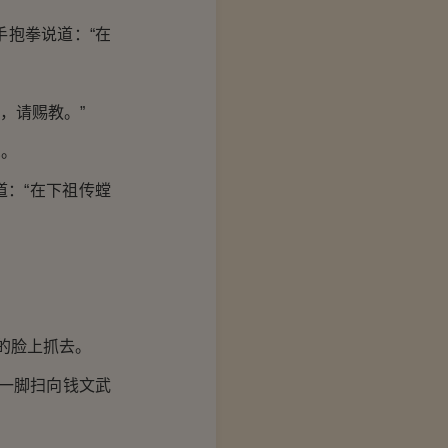
抱拳说道：“在
，请赐教。”
觉。
：“在下祖传螳
的脸上抓去。
一脚扫向钱文武