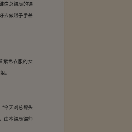
维信总镖局的镖
好去做趟子手差
着紫色衣服的女
小姐。
。
“今天刘总镖头
，由本镖局镖师