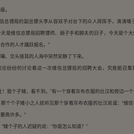
座。
信总镖局的副总镖头李从容双手对台下的众人挥挥手，清清嗓子
今天是维信总镖局招聘镖师、趟子手和脚夫的日子，今天是个大
合作的人才踊跃报名。”
、交头接耳的人海中突然安静了下来。
纷纷的讨论着这一次维信总镖局的招聘大会，究竟能召集
！我个子矮，看不到。”有一个穿着灰布衣服的壮汉和旁边一个
，那个个子矮小之人就听见那个穿着灰布衣服的壮汉说道：“维信
要高许多。”
矮个子的人迟疑的说：“你是怎么知道？”