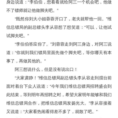
身边说道：“李伯伯，您看看就给阿三一个机会吧，他做
不了镖师就让他做脚夫吧。”
“既然你刘大小姐蓉蓉开口了，老夫就帮他一回。”维
信总镖局的副总镖头李从容想了想笑道：“可以，让他试
试脚夫吧。”
“李伯伯答应你了。”刘蓉蓉走到阿三身边，对阿三说
道：“你就到我们镖局里面先做个脚夫吧，等你哪天有本
事了，再做其他的。”
阿三想说什么，但是没有说出口！
“大家肃静！”维信总镖局副总镖头李从容走到擂台前
面对着台下众人说道：“今年我们维信总镖局招聘盛会到
此结束，等到明年再招聘之时，希望大家明年能够和我们
维信总镖局合作，把维信总镖局发扬光大。”李从容接着
又说道：“大家看热闹看得差不多了，就散了吧。”