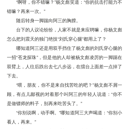
“啊呀，你不错嘛？”杨文彪笑道：“你的抗击打能力不
错嘛？再来一次。”
随后转身一脚踹向阿三的胸膛。
台下的人议论纷纷，人家不就是来应聘嘛，你杨文彪
怎么把刘震天的独门绝技“刘氏穿心腿”都用上了？
哪知道阿三还是用双手挡住了杨文彪的刘氏穿心腿的
一招“苍龙探珠”，但是他的人却被杨文彪凌厉的一脚踢在
双臂上，人往后跌出去七八步远，在擂台上面差一点掉了
下去。
“喂，朋友，你不是来自找苦吃的吧？”杨文彪不屑一
顾，有点儿鄙视的对着那个叫阿三的年轻人说道：“你不
是做镖师的料子，别再来吃苦头了。”
“你别说啊，动手啊。”哪知道阿三大声喝道：“你别小
看人，再来。”