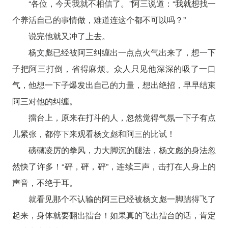
“各位，今天我就不相信了。”阿三说道：“我就想找一
个养活自己的事情做，难道连这个都不可以吗？”
说完他就又冲了上去。
杨文彪已经被阿三纠缠出一点点火气出来了，想一下
子把阿三打倒，省得麻烦。众人只见他深深的吸了一口
气，他想一下子爆发出自己的力量，想出绝招，早早结束
阿三对他的纠缠。
擂台上，原来在打斗的人，忽然觉得气氛一下子有点
儿紧张，都停下来观看杨文彪和阿三的比试！
磅礴凌厉的拳风，力大脚沉的腿法，杨文彪的身法忽
然快了许多！“砰，砰，砰”，连续三声，击打在人身上的
声音，不绝于耳。
就看见那个不认输的阿三已经被杨文彪一脚踹得飞了
起来，身体就要翻出擂台！如果真的飞出擂台的话，肯定