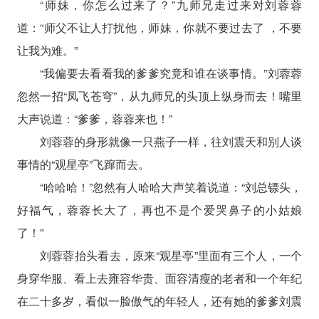
“师妹，你怎么过来了？”九师兄走过来对刘蓉蓉
道：“师父不让人打扰他，师妹，你就不要过去了 ，不要
让我为难。”
“我偏要去看看我的爹爹究竟和谁在谈事情。”刘蓉蓉
忽然一招“凤飞苍穹”，从九师兄的头顶上纵身而去！嘴里
大声说道：“爹爹，蓉蓉来也！”
刘蓉蓉的身形就像一只燕子一样，往刘震天和别人谈
事情的“观星亭”飞蹿而去。
“哈哈哈！”忽然有人哈哈大声笑着说道：“刘总镖头，
好福气，蓉蓉长大了，再也不是个爱哭鼻子的小姑娘
了！”
刘蓉蓉抬头看去，原来“观星亭”里面有三个人，一个
身穿华服、看上去雍容华贵、面容清瘦的老者和一个年纪
在二十多岁，看似一脸傲气的年轻人，还有她的爹爹刘震