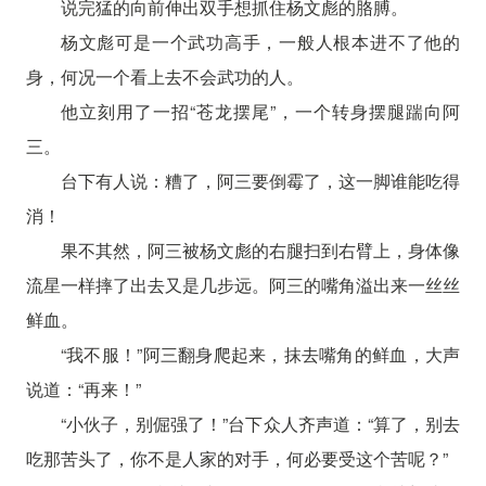
说完猛的向前伸出双手想抓住杨文彪的胳膊。
杨文彪可是一个武功高手，一般人根本进不了他的
身，何况一个看上去不会武功的人。
他立刻用了一招“苍龙摆尾”，一个转身摆腿踹向阿
三。
台下有人说：糟了，阿三要倒霉了，这一脚谁能吃得
消！
果不其然，阿三被杨文彪的右腿扫到右臂上，身体像
流星一样摔了出去又是几步远。阿三的嘴角溢出来一丝丝
鲜血。
“我不服！”阿三翻身爬起来，抹去嘴角的鲜血，大声
说道：“再来！”
“小伙子，别倔强了！”台下众人齐声道：“算了，别去
吃那苦头了，你不是人家的对手，何必要受这个苦呢？”