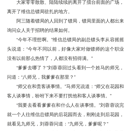
大家零零散散、陆陆续续的离开了擂台前面的广场，
离开了维信总镖局驻扎的地方。
阿三随着镖局的人回到了镖局，镖局里面的人都出来
询问众人关于招聘的结果如何。
“今年不理想啊。”维信总镖局的副总镖头李从容摇摇
头说道：“今年不同以前，好像大家对做镖师的这个职业
没有以前那么热情了，人都没有招得满。”
“爹爹去哪了？”刘蓉蓉回过头看到一个姓马的师兄，
问道：“八师兄，我爹爹在那里？”
“师父在和贵客谈事情。”马师兄说道：“师父在花园和
客人谈事情，吩咐下来不要打扰他和客人谈事情。”
“我要去看看爹爹在和什么人在谈事情。”刘蓉蓉说完
就一个人往维信总镖局的后花园而去，刚刚走到后花园，
就看见九师兄，刘蓉蓉问道：“九师兄，爹爹呢？”