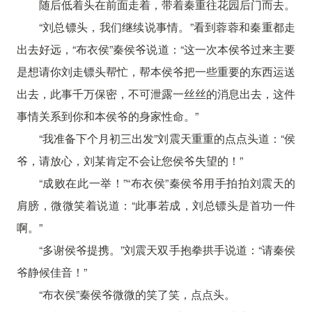
随后低着头在前面走着，带着秦重往花园后门而去。
“刘总镖头，我们继续说事情。”看到蓉蓉和秦重都走
出去好远，“布衣侯”秦侯爷说道：“这一次本侯爷过来主要
是想请你刘走镖头帮忙，帮本侯爷把一些重要的东西运送
出去，此事千万保密，不可泄露一丝丝的消息出去，这件
事情关系到你和本侯爷的身家性命。”
“我准备下个月初三出发”刘震天重重的点点头道：“侯
爷，请放心，刘某肯定不会让您侯爷失望的！”
“成败在此一举！”“布衣侯”秦侯爷用手拍拍刘震天的
肩膀，微微笑着说道：“此事若成，刘总镖头是首功一件
啊。”
“多谢侯爷提携。”刘震天双手抱拳拱手说道：“请秦侯
爷静候佳音！”
“布衣侯”秦侯爷微微的笑了笑，点点头。