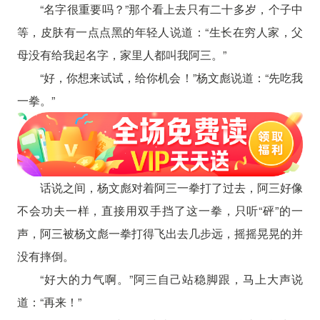
“名字很重要吗？”那个看上去只有二十多岁，个子中
等，皮肤有一点点黑的年轻人说道：“生长在穷人家，父
母没有给我起名字，家里人都叫我阿三。”
“好，你想来试试，给你机会！”杨文彪说道：“先吃我
一拳。”
话说之间，杨文彪对着阿三一拳打了过去，阿三好像
不会功夫一样，直接用双手挡了这一拳，只听“砰”的一
声，阿三被杨文彪一拳打得飞出去几步远，摇摇晃晃的并
没有摔倒。
“好大的力气啊。”阿三自己站稳脚跟，马上大声说
道：“再来！”