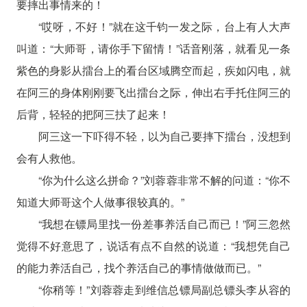
要摔出事情来的！
“哎呀，不好！”就在这千钧一发之际，台上有人大声
叫道：“大师哥，请你手下留情！”话音刚落，就看见一条
紫色的身影从擂台上的看台区域腾空而起，疾如闪电，就
在阿三的身体刚刚要飞出擂台之际，伸出右手托住阿三的
后背，轻轻的把阿三扶了起来！
阿三这一下吓得不轻，以为自己要摔下擂台，没想到
会有人救他。
“你为什么这么拼命？”刘蓉蓉非常不解的问道：“你不
知道大师哥这个人做事很较真的。”
“我想在镖局里找一份差事养活自己而已！”阿三忽然
觉得不好意思了，说话有点不自然的说道：“我想凭自己
的能力养活自己，找个养活自己的事情做做而已。”
“你稍等！”刘蓉蓉走到维信总镖局副总镖头李从容的