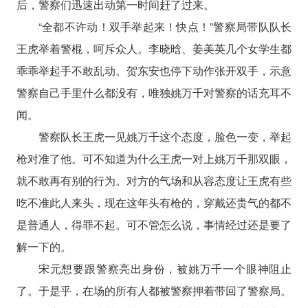
后，警察们迅速出动第一时间赶了过来。
“全都不许动！双手举起来！快点！”警察局带队队长
王虎举着警棍，呵斥众人。李晓晗、姜美英几个女学生都
乖乖举起手不敢乱动。贺东安也停下动作张开双手，示意
警察自己手里什么都没有，唯独姚万千对警察的话充耳不
闻。
警察队长王虎一见姚万千这个态度，脸色一变，举起
枪对准了他。可不知道为什么王虎一对上姚万千那双眼，
就不敢再有别的行为。对方的气场和从容态度让王虎有些
吃不准此人来头，现在这年头有枪的，穿戴还贵气的都不
是普通人，得罪不起。可不管怎么说，事情经过还是要了
解一下的。
宋元想要跟警察亮出身份，被姚万千一个眼神阻止
了。于是乎，在场的所有人都被警察押着带回了警察局。