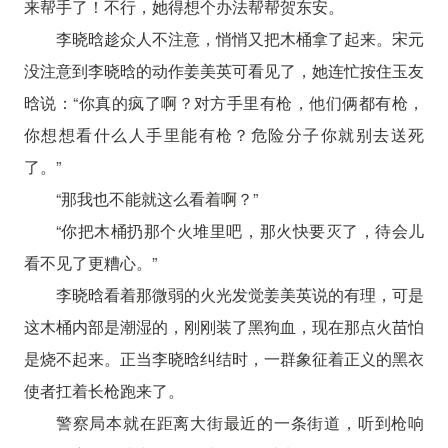
来帮手了！不行，她得想个办法帮帮贺东安。
李晓晗趁众人不注意，悄悄又把木桶拿了起来。宋元
没注意到李晓晗的动作姜美英可看见了，她连忙按住玉友
晗说：“你真的疯了啊？对方手里有枪，他们俩都有枪，
你想想看什么人手里能有枪？危险分子你就别去送死
了。”
“那我也不能就这么看着啊？”
“你把木桶扔那个火堆里吧，那火快要灭了，待会儿
看不见了更糟心。”
李晓晗看着那微弱的火光发觉姜美英说的有理，可是
这木桶内部是潮湿的，刚刚装了黑狗血，现在那点火苗怕
是烧不起来。正当李晓晗纠结时，一群象征着正义的黑衣
使者扛着长枪跑来了。
警察局本就在距离大街最近的一条街道，听到枪响