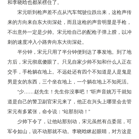
和李晓晗也都呆楞住了。
宋元听到枪声差不点从汽车驾驶位跌出来，这枪声传
来的方向来自东大街深处，而且这枪的声音明显是手枪，
不出意外一定是少帅。宋元给自己的配枪子弹上膛，以冲
刺的速度冲入小路奔向东大街深处。
半分钟，宋元只用了半分钟便到达了事发地。到了地
方后，宋元彻底傻眼了。只见自家少帅不知和什么人正在
交手，手枪躺在地上。不远处还有四个不知道是人是鬼是
男是女的东西，三个坐在地上，一个躺在地上不知死活。
“少……赵先生！先生你没事吧！”听声音姚万千就知
道是自己的警卫副官宋元来了，他正在兴头上哪里会去管
宋元有多紧张，命令说：“站那别动！”
少帅下令了，让他站那别动，宋元虽然有点委屈，可
军令如山，说不动那就不动。李晓晗眯起眼睛，对方这是