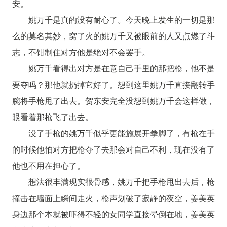
安。
姚万千是真的没有耐心了。今天晚上发生的一切是那
么的莫名其妙，窝了火的姚万千又被眼前的人又点燃了斗
志，不钳制住对方他是绝对不会罢手。
姚万千看得出对方是在意自己手里的那把枪，他不是
要夺吗？那他就扔掉它好了。想到这里姚万千直接翻转手
腕将手枪甩了出去。贺东安完全没想到姚万千会这样做，
眼看着那枪飞了出去。
没了手枪的姚万千似乎更能施展开拳脚了，有枪在手
的时候他怕对方把枪夺了去那会对自己不利，现在没有了
他也不用在担心了。
想法很丰满现实很骨感，姚万千把手枪甩出去后，枪
撞击在墙面上瞬间走火，枪声划破了寂静的夜空，姜美英
身边那个本就被吓得不轻的女同学直接晕倒在地，姜美英