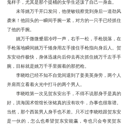
鬼样子，尤其是那个提桶的女学生还泼了自己一身血。
未等姚万千开口发问，他便敏锐察觉到身后一道劲风
袭来！他回头的一瞬间手腕一紧，对方的一只手已经抓住
了他的手腕。
姚万千微微蹙眉冷哼一声，右手一松，手枪脱落，在
手枪落地瞬间姚万千矮身用左手接住手枪指向身后人。贺
东安动作极快，身体迅速向后仰去再次抓住姚万千左手手
腕，目标就是姚万千手里握着的那把枪。
李晓晗已经不知不自觉间退到了姜美英身旁，两个人
并肩而立看着火光中打斗的两个男人。
李晓晗第一次见贺东安出手，不得不说那身手是真的
好，洪海国术馆馆长张铭真的没有吹牛，办事也很靠谱。
当然，那个西装男人身手也不差。只不过李晓晗跟贺东安
是一伙的，怎么也希望贺东安能赢，夸也只会夸奖贺东