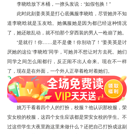
李晓晗放下木桶，一撩头发说：“如假包换！”
此时此刻姜美英是打心底佩服李晓晗，尽管她并不知
道李晓晗就是玉友晗。她佩服她是因为都已经这种情况
了，她还敢乱动，就不怕那个穿西装的男人一枪崩了她。
“是就行！你……是不是傻！你别动了！”姜美英是讨
厌她的这位‘李晓晗’同学，可她并不想让对方去死。她们
同学之间怎么闹都行，反正闹不出人命来。现在不一样
了，现在是在外面，一个外人正举着枪对着她们。
姚万千看着四个人的打扮，校服？他认识那校服，荣
安女校的校服，这四个女生应该都是荣安女校的学生。不
过这些学生大夜里跑这里来做什么？还把自己打扮成这副