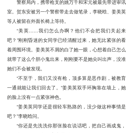
警察局内，携带枪支的姚万千和宋元被最先带进审讯
室。贺东安被另一个警察带走去做笔录，李晓晗、姜美英
等人被留在外面长椅上等待。
“美英……我们怎么办啊？他们不会把我们关起来
吧？”刚刚昏迷的女同学已经清醒过来，她无比紧张的看
着周围环境。姜美英不屑的白了她一眼，心想着自己怎么
就带了这么个胆小鬼出来，刚刚要不是她尖叫出声，没准
她们不会被发现。
“不至于，我们又没有枪，顶多算是恶作剧，被教育
一通就能让我们回去了。”姜美英双手环胸靠在墙上，她
的脸上没有一点紧张神色。
“姜美英同学还是很轻车熟路的，没少做这种事情是
吧？”李晓晗问。
“你还是先洗洗你那张脸在说话吧，把自己画成鬼，