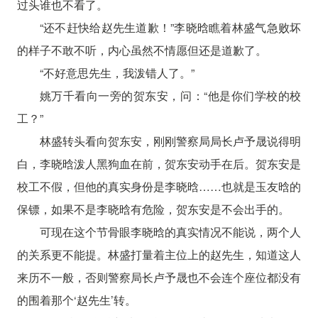
过头谁也不看了。
“还不赶快给赵先生道歉！”李晓晗瞧着林盛气急败坏
的样子不敢不听，内心虽然不情愿但还是道歉了。
“不好意思先生，我泼错人了。”
姚万千看向一旁的贺东安，问：“他是你们学校的校
工？”
林盛转头看向贺东安，刚刚警察局局长卢予晟说得明
白，李晓晗泼人黑狗血在前，贺东安动手在后。贺东安是
校工不假，但他的真实身份是李晓晗……也就是玉友晗的
保镖，如果不是李晓晗有危险，贺东安是不会出手的。
可现在这个节骨眼李晓晗的真实情况不能说，两个人
的关系更不能提。林盛打量着主位上的赵先生，知道这人
来历不一般，否则警察局长卢予晟也不会连个座位都没有
的围着那个‘赵先生’转。