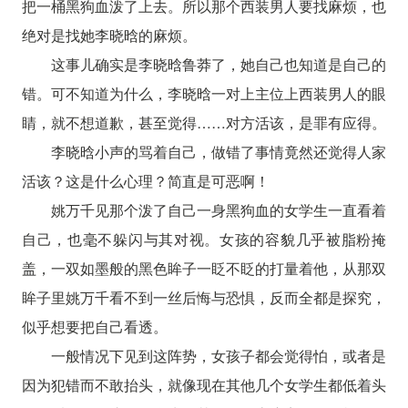
把一桶黑狗血泼了上去。所以那个西装男人要找麻烦，也
绝对是找她李晓晗的麻烦。
这事儿确实是李晓晗鲁莽了，她自己也知道是自己的
错。可不知道为什么，李晓晗一对上主位上西装男人的眼
睛，就不想道歉，甚至觉得……对方活该，是罪有应得。
李晓晗小声的骂着自己，做错了事情竟然还觉得人家
活该？这是什么心理？简直是可恶啊！
姚万千见那个泼了自己一身黑狗血的女学生一直看着
自己，也毫不躲闪与其对视。女孩的容貌几乎被脂粉掩
盖，一双如墨般的黑色眸子一眨不眨的打量着他，从那双
眸子里姚万千看不到一丝后悔与恐惧，反而全都是探究，
似乎想要把自己看透。
一般情况下见到这阵势，女孩子都会觉得怕，或者是
因为犯错而不敢抬头，就像现在其他几个女学生都低着头