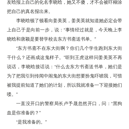
友晗报上自己的化名李晓晗，她又不傻，才不会被吓糊涂
把自己的真名报出来。
李晓晗顿了顿看向姜美英，姜美英就知道她必定会带
上自己于是向前一步，说：“事情经过就是，今天晚上李
晓晗和唐颖是要替学校去东方书斋送书单。”
“东方书斋不在东大街啊？你们几个学生跑到东大街
干什么？还画成这鬼样子。”听到王虎这样问姜美英不再
说话，李晓晗接话说：“什么去东方书斋送书单，她们是
为了把我引到传闻中闹鬼的东大街想要扮鬼吓唬我，可惜
被我提前知道了她们的计划，所以我就准备一下迎接她们
喽。”
一直没开口的警察局长卢予晟忽然开口，问：“黑狗
血是你准备的？”
“是我准备的。”