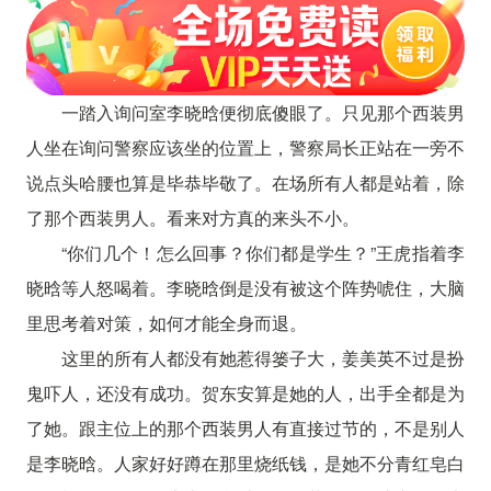
一踏入询问室李晓晗便彻底傻眼了。只见那个西装男
人坐在询问警察应该坐的位置上，警察局长正站在一旁不
说点头哈腰也算是毕恭毕敬了。在场所有人都是站着，除
了那个西装男人。看来对方真的来头不小。
“你们几个！怎么回事？你们都是学生？”王虎指着李
晓晗等人怒喝着。李晓晗倒是没有被这个阵势唬住，大脑
里思考着对策，如何才能全身而退。
这里的所有人都没有她惹得篓子大，姜美英不过是扮
鬼吓人，还没有成功。贺东安算是她的人，出手全都是为
了她。跟主位上的那个西装男人有直接过节的，不是别人
是李晓晗。人家好好蹲在那里烧纸钱，是她不分青红皂白