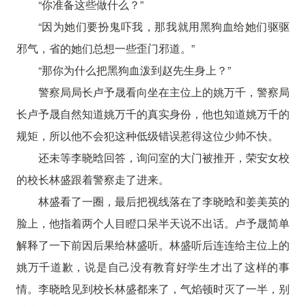
“你准备这些做什么？”
“因为她们要扮鬼吓我，那我就用黑狗血给她们驱驱
邪气，省的她们总想一些歪门邪道。”
“那你为什么把黑狗血泼到赵先生身上？”
警察局局长卢予晟看向坐在主位上的姚万千，警察局
长卢予晟自然知道姚万千的真实身份，他也知道姚万千的
规矩，所以他不会犯这种低级错误惹得这位少帅不快。
还未等李晓晗回答，询问室的大门被推开，荣安女校
的校长林盛跟着警察走了进来。
林盛看了一圈，最后把视线落在了李晓晗和姜美英的
脸上，他指着两个人目瞪口呆半天说不出话。卢予晟简单
解释了一下前因后果给林盛听。林盛听后连连给主位上的
姚万千道歉，说是自己没有教育好学生才出了这样的事
情。李晓晗见到校长林盛都来了，气焰顿时灭了一半，别