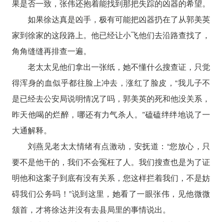
果是否一致，张伟还抱着能找到那把失踪的凶器的希望。
如果徐达真是凶手，极有可能把凶器扔在了从郭美英
家到徐家的这段路上。他已经让小飞他们去沿路查找了，
角角缝缝再排查一遍。
老太太见他们拿出一张纸，她不懂什么搜查证，只觉
得浑身的血似乎都往脸上冲去，涨红了脸皮，“我儿子不
是已经去公安局说明情况了吗，郭美英的死和他没关系，
昨天他喝的烂醉，哪还有力气杀人。”磕磕绊绊地说了一
大通解释。
刘燕见老太太情绪有点激动，安抚道：“您放心，只
要不是他干的，我们不会冤枉了人。我们搜查也是为了证
明他和这案子到底有没有关系，您这样拦着我们，不是妨
碍我们公务吗！”说到这里，她看了一眼张伟，见他微微
颔首，才将徐达并没有去县局里的事情说出。