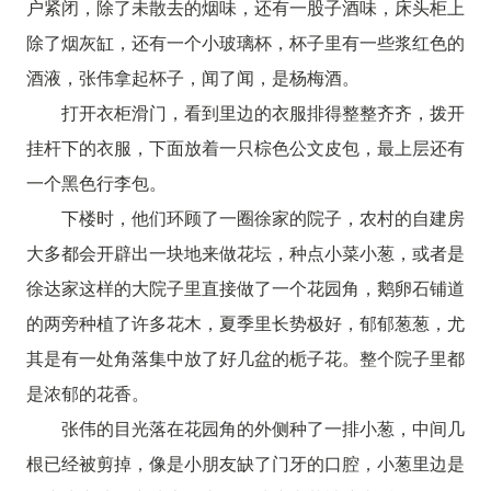
户紧闭，除了未散去的烟味，还有一股子酒味，床头柜上
除了烟灰缸，还有一个小玻璃杯，杯子里有一些浆红色的
酒液，张伟拿起杯子，闻了闻，是杨梅酒。
打开衣柜滑门，看到里边的衣服排得整整齐齐，拨开
挂杆下的衣服，下面放着一只棕色公文皮包，最上层还有
一个黑色行李包。
下楼时，他们环顾了一圈徐家的院子，农村的自建房
大多都会开辟出一块地来做花坛，种点小菜小葱，或者是
徐达家这样的大院子里直接做了一个花园角，鹅卵石铺道
的两旁种植了许多花木，夏季里长势极好，郁郁葱葱，尤
其是有一处角落集中放了好几盆的栀子花。整个院子里都
是浓郁的花香。
张伟的目光落在花园角的外侧种了一排小葱，中间几
根已经被剪掉，像是小朋友缺了门牙的口腔，小葱里边是