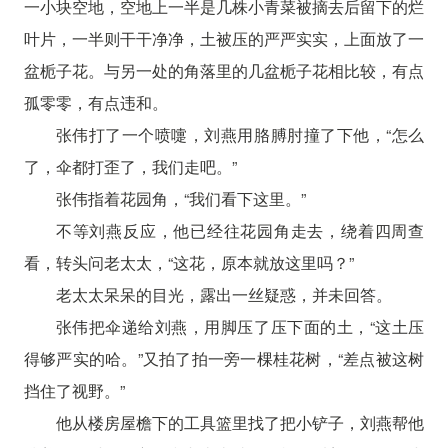
一小块空地，空地上一半是几株小青菜被摘去后留下的烂
叶片，一半则干干净净，土被压的严严实实，上面放了一
盆栀子花。与另一处的角落里的几盆栀子花相比较，有点
孤零零，有点违和。
张伟打了一个喷嚏，刘燕用胳膊肘撞了下他，“怎么
了，伞都打歪了，我们走吧。”
张伟指着花园角，“我们看下这里。”
不等刘燕反应，他已经往花园角走去，绕着四周查
看，转头问老太太，“这花，原本就放这里吗？”
老太太呆呆的目光，露出一丝疑惑，并未回答。
张伟把伞递给刘燕，用脚压了压下面的土，“这土压
得够严实的哈。”又拍了拍一旁一棵桂花树，“差点被这树
挡住了视野。”
他从楼房屋檐下的工具篮里找了把小铲子，刘燕帮他