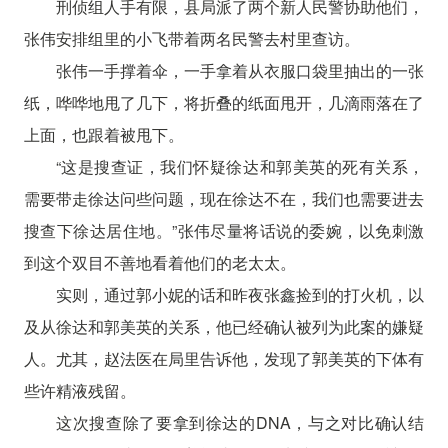
刑侦组人手有限，县局派了两个新人民警协助他们，
张伟安排组里的小飞带着两名民警去村里查访。
张伟一手撑着伞，一手拿着从衣服口袋里抽出的一张
纸，哗哗地甩了几下，将折叠的纸面甩开，几滴雨落在了
上面，也跟着被甩下。
“这是搜查证，我们怀疑徐达和郭美英的死有关系，
需要带走徐达问些问题，现在徐达不在，我们也需要进去
搜查下徐达居住地。”张伟尽量将话说的委婉，以免刺激
到这个双目不善地看着他们的老太太。
实则，通过郭小妮的话和昨夜张鑫捡到的打火机，以
及从徐达和郭美英的关系，他已经确认被列为此案的嫌疑
人。尤其，赵法医在局里告诉他，发现了郭美英的下体有
些许精液残留。
这次搜查除了要拿到徐达的DNA，与之对比确认结