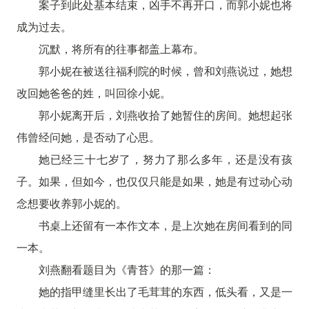
案子到此处基本结束，凶手不再开口，而郭小妮也将
成为过去。
沉默，将所有的往事都盖上幕布。
郭小妮在被送往福利院的时候，曾和刘燕说过，她想
改回她爸爸的姓，叫回徐小妮。
郭小妮离开后，刘燕收拾了她暂住的房间。她想起张
伟曾经问她，是否动了心思。
她已经三十七岁了，努力了那么多年，还是没有孩
子。如果，但如今，也仅仅只能是如果，她是有过动心动
念想要收养郭小妮的。
书桌上还留有一本作文本，是上次她在房间看到的同
一本。
刘燕翻看题目为《青苔》的那一篇：
她的指甲缝里长出了毛茸茸的东西，低头看，又是一