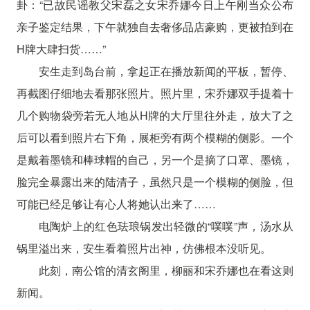
卦：“已故民谣教父宋磊之女宋乔娜今日上午刚当众公布
亲子鉴定结果，下午就独自去奢侈品店豪购，更被拍到在
H牌大肆扫货……”
安生走到岛台前，拿起正在播放新闻的平板，暂停、
再截图仔细地去看那张照片。照片里，宋乔娜双手提着十
几个购物袋旁若无人地从H牌的大厅里往外走，放大了之
后可以看到照片右下角，展柜旁有两个模糊的侧影。一个
是戴着墨镜和棒球帽的自己，另一个是摘了口罩、墨镜，
脸完全暴露出来的陆清子，虽然只是一个模糊的侧脸，但
可能已经足够让有心人将她认出来了……
电陶炉上的红色珐琅锅发出轻微的“噗噗”声，汤水从
锅里溢出来，安生看着照片出神，仿佛根本没听见。
此刻，南公馆的清玄阁里，柳丽和宋乔娜也在看这则
新闻。