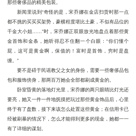
那些奢侈品的精美包装。
新闻里说到“奇怪的是，宋乔娜在金店扫货时那一点
都不挑的买买买架势，豪横程度堪比土豪，不似有品位的
千金大小姐……”时，宋乔娜正双眼放光地盘点着那些黄
金首饰和金条，她听得忍不住翻一个白眼：“你们懂个
屁，这可是黄金啊，保值的！富时是首饰，穷时是盘
缠。”
要不是碍于民谣教父之女的身份，需要一些奢侈品包
包和服饰傍身，那两百万她会全部都刷成黄金的。
卧室昏黄的落地灯光里，宋乔娜的两只眼睛比灯光还
要亮，她又一件一件地抚摸把玩过那些黄金饰品后，心里
终于有了盘数，接下来该怎么处置这些黄金；在信用卡已
经被刷暴的情况下，怎么才能得到更多的现金，她都一一
有了详细的谋划。