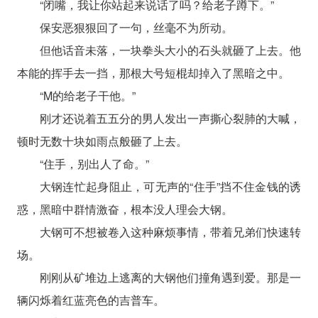
“闭嘴，我让你站起来说话了吗？给老子蹲下。”
保安恶狠狠回了一句，丝毫不为所动。
但他话音未落，一块拳头大小的石头就砸了上去。他
本能的挥手去一挡，那根大号短棍却掉入了黑暗之中。
“M的给老子干他。”
刚才还说着五五分的男人发出一声撕心裂肺的大喊，
顿时无数十块如雨点般砸了上去。
“住手，别出人了命。”
大钢连忙起身阻止，可无声的“住手”挡不住金钱的诱
惑，黑暗中群情激奋，根本没人理会大钢。
大钢可不想被卷入这种麻烦事情，带着兄弟们快速转
场。
刚刚从矿堆边上逃离的大钢他们撞角遇到爱。那是一
辆闪烁着红蓝亮色的吉普车。