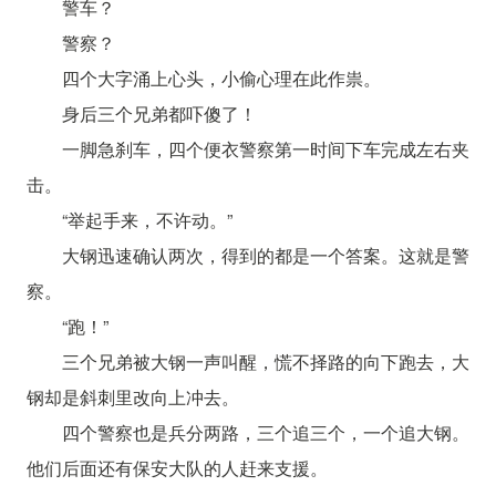
警车？
警察？
四个大字涌上心头，小偷心理在此作祟。
身后三个兄弟都吓傻了！
一脚急刹车，四个便衣警察第一时间下车完成左右夹
击。
“举起手来，不许动。”
大钢迅速确认两次，得到的都是一个答案。这就是警
察。
“跑！”
三个兄弟被大钢一声叫醒，慌不择路的向下跑去，大
钢却是斜刺里改向上冲去。
四个警察也是兵分两路，三个追三个，一个追大钢。
他们后面还有保安大队的人赶来支援。