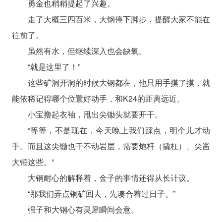
勇金也稍稍提起了兴趣。
走了大概三四百米，大钢停下脚步，提醒大家不能在
往前了。
虽然有水，但继续深入也会缺氧。
“就是这里了！”
这些矿洞开洞的时候大钢都在，他只用手摸了摸，就
能依稀记得哪个位置好动手，和K24的距离远近。
小宝撸起衣袖，甩出尖锄头就要开干。
“等等，不是现在，今天晚上我们踩点，明个儿才动
手。而且这尖锄也干不动岩层，需要炮杆（撬杠）、尖凿
大锤这些。”
大钢耐心的解释着，金子的事情还得从长计议。
“那我们弄点铜矿回去，先凑合着过日子。”
强子和大钢心有灵犀瞬间会意。