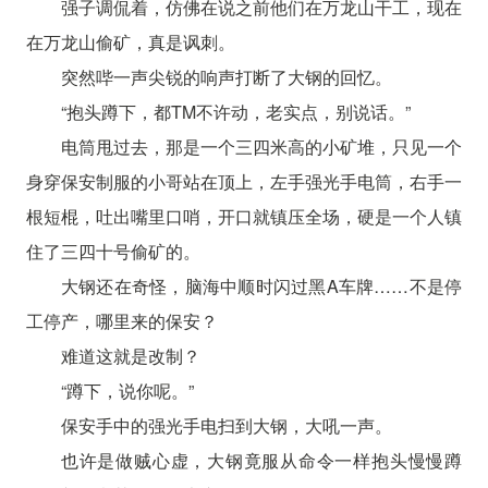
强子调侃着，仿佛在说之前他们在万龙山干工，现在
在万龙山偷矿，真是讽刺。
突然哔一声尖锐的响声打断了大钢的回忆。
“抱头蹲下，都TM不许动，老实点，别说话。”
电筒甩过去，那是一个三四米高的小矿堆，只见一个
身穿保安制服的小哥站在顶上，左手强光手电筒，右手一
根短棍，吐出嘴里口哨，开口就镇压全场，硬是一个人镇
住了三四十号偷矿的。
大钢还在奇怪，脑海中顺时闪过黑A车牌……不是停
工停产，哪里来的保安？
难道这就是改制？
“蹲下，说你呢。”
保安手中的强光手电扫到大钢，大吼一声。
也许是做贼心虚，大钢竟服从命令一样抱头慢慢蹲