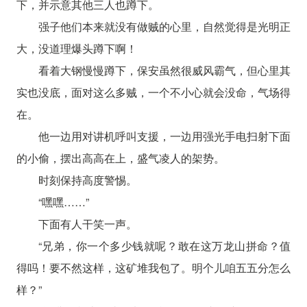
下，并示意其他三人也蹲下。
强子他们本来就没有做贼的心里，自然觉得是光明正
大，没道理爆头蹲下啊！
看着大钢慢慢蹲下，保安虽然很威风霸气，但心里其
实也没底，面对这么多贼，一个不小心就会没命，气场得
在。
他一边用对讲机呼叫支援，一边用强光手电扫射下面
的小偷，摆出高高在上，盛气凌人的架势。
时刻保持高度警惕。
“嘿嘿……”
下面有人干笑一声。
“兄弟，你一个多少钱就呢？敢在这万龙山拼命？值
得吗！要不然这样，这矿堆我包了。明个儿咱五五分怎么
样？”