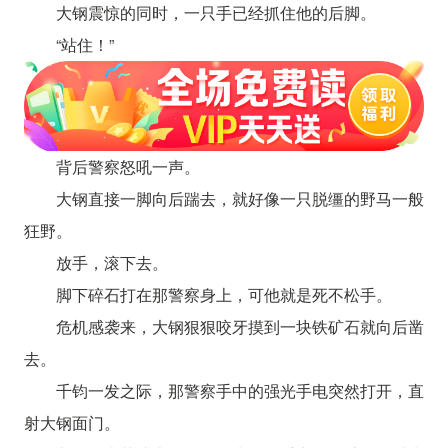
大钢震惊的同时，一只手已经抓住他的后脚。
“站住！”
背后警察怒吼一声。
大钢直接一脚向后踹去，就好像一只脱缰的野马一般
狂野。
放手，滚下去。
脚下碎石打在那警察身上，可他就是死不松手。
危机感袭来，大钢狠狠咬牙摸到一块铁矿石就向后凿
去。
千钧一发之际，那警察手中的强光手电突然打开，直
射大钢面门。