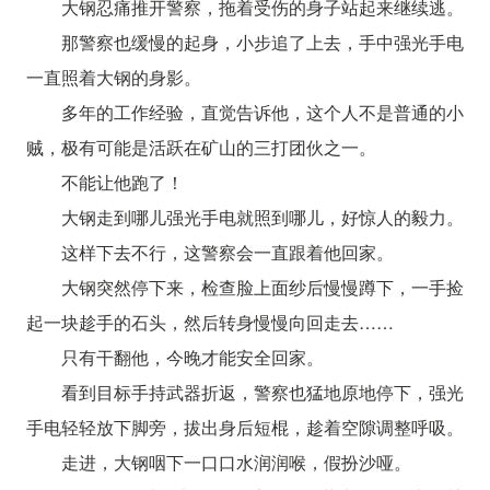
大钢忍痛推开警察，拖着受伤的身子站起来继续逃。
那警察也缓慢的起身，小步追了上去，手中强光手电
一直照着大钢的身影。
多年的工作经验，直觉告诉他，这个人不是普通的小
贼，极有可能是活跃在矿山的三打团伙之一。
不能让他跑了！
大钢走到哪儿强光手电就照到哪儿，好惊人的毅力。
这样下去不行，这警察会一直跟着他回家。
大钢突然停下来，检查脸上面纱后慢慢蹲下，一手捡
起一块趁手的石头，然后转身慢慢向回走去……
只有干翻他，今晚才能安全回家。
看到目标手持武器折返，警察也猛地原地停下，强光
手电轻轻放下脚旁，拔出身后短棍，趁着空隙调整呼吸。
走进，大钢咽下一口口水润润喉，假扮沙哑。