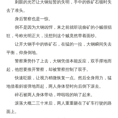
刺眼的光芒让大钢短暂的失明，手中的铁矿石顿时失
去了准头。
身后警察也是一惊。
倒不是因为大钢凶悍，来之前就听说偷矿的小贼很猖
狂，号称光明正大，没想到这个贼竟然带着面纱。
让开大钢手中的铁矿石，在猛的一拉，大钢瞬间失去
平衡，仰身倒地。
警察乘势扑了上去，大钢凭借本能反应，双手撑地而
起，他想要推开警察，却被警察控制了双手。
快速眨眼，让视力稍微恢复一点。然后全身用力，猛
地借着斜坡弹地而起，两人身体登时向后倒下滚去。
碎石被两人身体带动，哗啦啦的响了起来。
滚落大概二三十米后，两人重重砸在了矿车行驶的路
面上。