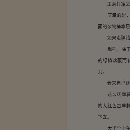
主意打定之后
庆幸的是，里
面的杂物基本
如果没猜错的
现在，除了一
的绿植遮蔽而
到。
看来自己还真
这么庆幸着，
的大红色古早
下去。
大半个上午的