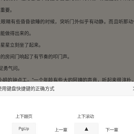
都重要。
睛有些昏昏欲睡的时候，突听门外似乎有动静。而且听那动
姐能做得出来的。
星立刻坐了起来。
房间门响起了有节奏的叩门声。
足勇气问。
姐的钟点工。”一个年龄有些大的阿姨的声音，听起来很淳朴，
使用键盘快捷键的正确方式
过来帮忙收拾一下。”
暗骂了一声自己疑神疑鬼。
都多了，都不敢相信好事会在自己身上发生。要是扈小姐知
弯臆想里，已经歪曲成这个样子，估计想赶她走的心都有。