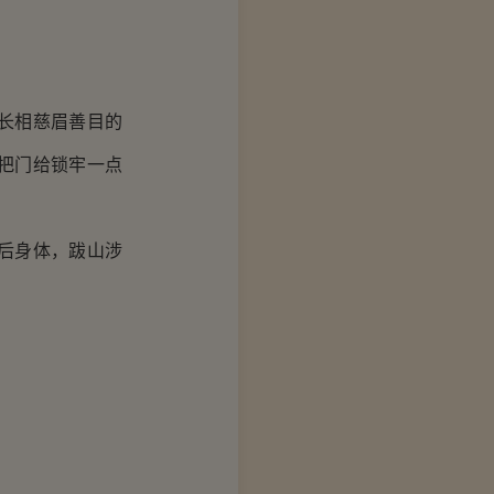
长相慈眉善目的
把门给锁牢一点
后身体，跋山涉