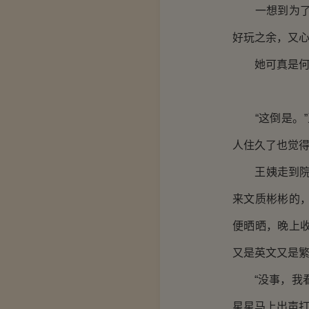
一想到为了让
好玩之余，又
她可真是何德
“这倒是。”
人住久了也觉得
王姨走到院子
来文质彬彬的
便晒晒，晚上
又是英文又是繁
“没事，我看
星星马上出声