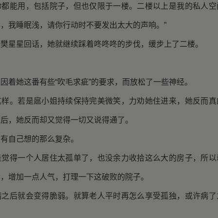
你都能用，包括院子，但也仅限于一楼。二楼以上是我的私人空
，我睡眠浅，请你行动时不要发出太大的声响。”
星星回话，她就继续踩着咚咚咚的步伐，缓步上了二楼。
着她这番有些“吹毛求疵”的要求，而放松了一些神经。
。若是扈小姐持续保持完美微笑，力劝她住进来，她反而真
矩后，她反而却又觉得一切又说得通了。
自己想的那么复杂。
得一个人居住太孤单了，也没余力收拾这么大的房子，所以
来，增加一点人气，打理一下这破败的院子。
后就会变得脆弱。就算老人平时再怎么享受孤独，或许病了