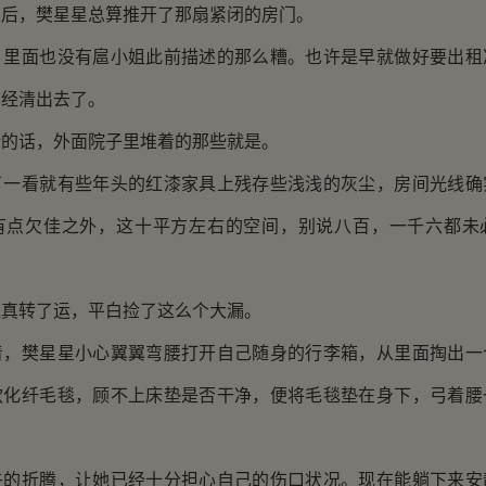
，樊星星总算推开了那扇紧闭的房门。
面也没有扈小姐此前描述的那么糟。也许是早就做好要出租
已经清出去了。
话，外面院子里堆着的那些就是。
看就有些年头的红漆家具上残存些浅浅的灰尘，房间光线确
有点欠佳之外，这十平方左右的空间，别说八百，一千六都未
转了运，平白捡了这么个大漏。
樊星星小心翼翼弯腰打开自己随身的行李箱，从里面掏出一
款化纤毛毯，顾不上床垫是否干净，便将毛毯垫在身下，弓着腰
折腾，让她已经十分担心自己的伤口状况。现在能躺下来安