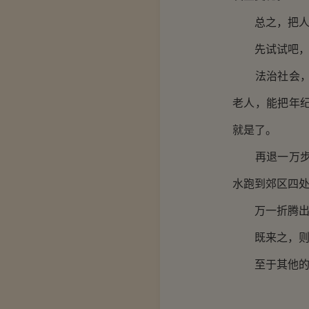
总之，把人往
先试试吧，
法治社会，朗
老人，能把年
就是了。
再退一万步说
水跑到郊区四
万一折腾出个
既来之，则安
至于其他的，