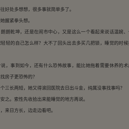
好处多想想，很多事就简单多了。
她握紧拳头想。
朗乾坤，还是在闹市中心，又是这么一个看起来说话温婉、
纪轻轻的自己怎么样？大不了回头出去多买几把锁，睡觉的时候
，事到如今，还有什么恐怖故事，能比她拖着需要休养的术
处找房子更恐怖的？
三长两短，她又得滚回医院去日出斗金，纯属没事找事吗？
之。索性先收拾出来能睡觉的地方再说。
来日方长，边走边看吧。