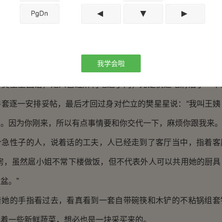
身开了门，一个穿着家政制服的五十来岁阿姨，正站在门口
我学会啦
刚安排我从超市买的，听说你现在身体不方便，我来先帮您整理
星星回话，她人已经麻利地进了门，先是快速地清洁了一下
件套逐一安排妥帖，最后才回过身对伫立的樊星星说：“我叫王姨
。因为你刚来，所以有点事情要和你交代一下，麻烦你跟我来。
性子的人，说着话的工夫，人已经走到了客厅当中，指着客
厨房，虽然扈小姐不常下楼做饭，但不代表外人可以共用她的厨具
盆。”
的手指看过去，看真看到一套自带碗筷和木铲的不粘锅组套
堆着一些新鲜蔬菜，想必也是一块采买来的。