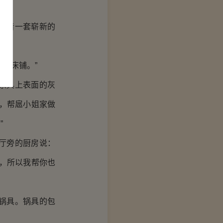
抱着一套崭新的
下床铺。”
家具上表面的灰
，帮扈小姐家做
”
厅旁的厨房说：
，所以我帮你也
锅具。锅具的包