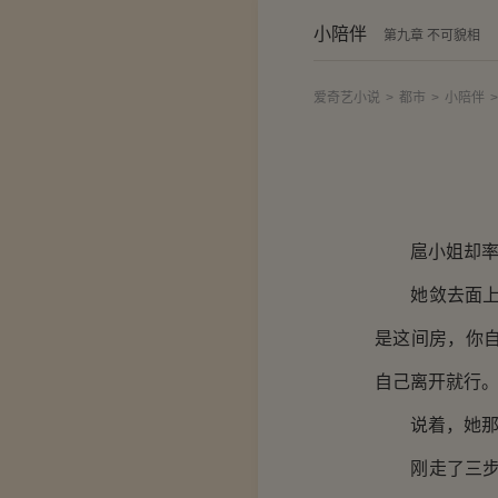
小陪伴
第九章 不可貌相
爱奇艺小说
>
都市
>
小陪伴
>
扈小姐却率
她敛去面上强
是这间房，你
自己离开就行。
说着，她那带
刚走了三步，