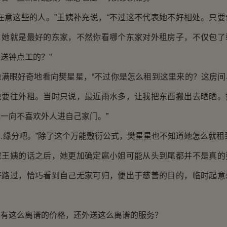
意这些的人。”王姨补充说，“不过这不代表她不好相处。只要
，她就是最好的东家，不然你看哪个东家对外租房子，不仅包了
送钟点工的？”
眼好奇地看向樊星星，“不过你是怎么租到这里来的？这房间
说要往外租。当时只说，最近雨水多，让我把东西搬出去晒晒。
一向不喜欢外人进自己家门。”
缘分吧。”除了这个万能敷衍公式，樊星星也不知道她怎么就租
姨的话之后，她更加确定扈小姐可能从头到尾都并不是真的
好路过，恰巧看到自己无家可归，便出于慈善的目的，临时起意
这么离谱的价格，还外送这么离谱的服务？