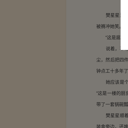
樊星星连忙起
被褥冲她笑。
“这是扈小姐
说着，不等樊
尘，然后把四
钟点工十多年了
她应该是个急
“这是一楼的
带了一套锅碗瓢
樊星星顺着她
装盒旁边，还