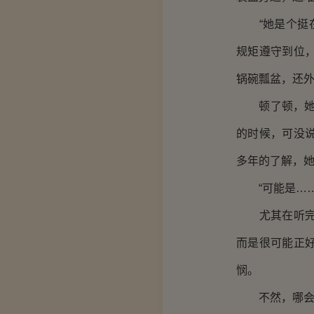
“她是个挺在
规矩遵守到位
锅碗瓢盆，还外
顿了顿，她满
的时候，可没
多年的了解，她
“可能是……
尤其在听完王
而是很可能正
悯。
不然，哪会有