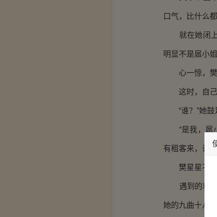
口气，比什么
就在她闭上眼
明显不是扈小
心一惊，樊星
这时，自己的
“谁？”她鼓
“是我，扈小
有租客来，让我
樊星星不由得
遇到的糟心事
她的九曲十八