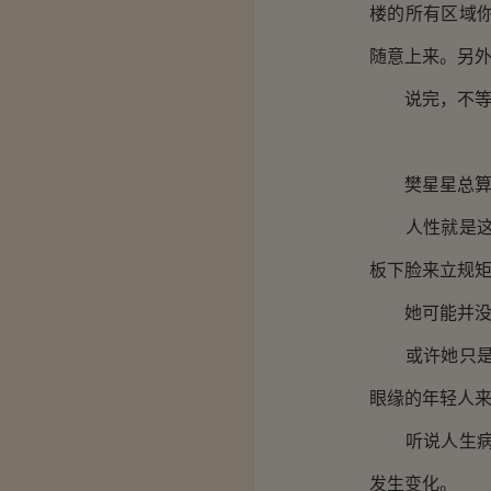
楼的所有区域
随意上来。另外
说完，不等樊
樊星星总算因
人性就是这样
板下脸来立规
她可能并没有
或许她只是觉
眼缘的年轻人
听说人生病之
发生变化。