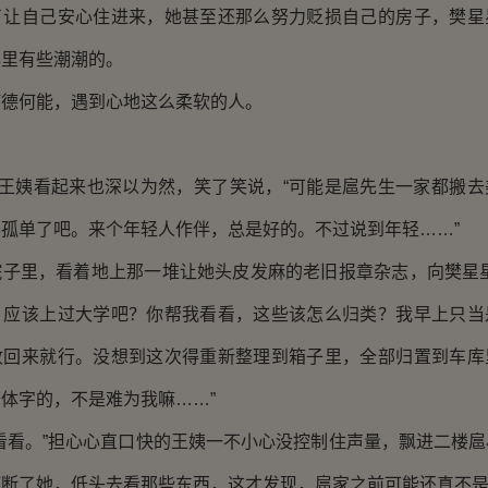
自己安心住进来，她甚至还那么努力贬损自己的房子，樊星
心里有些潮潮的。
何能，遇到心地这么柔软的人。
王姨看起来也深以为然，笑了笑说，“可能是扈先生一家都搬去
孤单了吧。来个年轻人作伴，总是好的。不过说到年轻……”
里，看着地上那一堆让她头皮发麻的老旧报章杂志，向樊星星
，应该上过大学吧？你帮我看看，这些该怎么归类？我早上只当
收回来就行。没想到这次得重新整理到箱子里，全部归置到车库
体字的，不是难为我嘛……”
看。”担心心直口快的王姨一不小心没控制住声量，飘进二楼扈
打断了她，低头去看那些东西，这才发现，扈家之前可能还真不