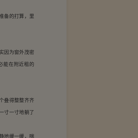
准备的打算，里
实因为窗外茂密
必能在附近租的
个叠得整整齐齐
一寸一寸地躺了
静地缓一缓，喘