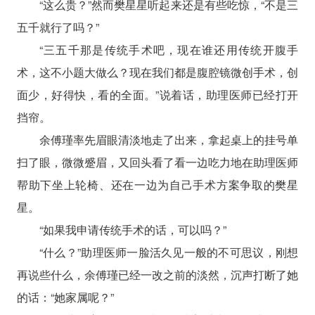
“这么贵？”然而樊星星听起来还是有些吃惊，“不是三
五千就行了吗？”
“三五千那是传统手术吧，现在谁还用传统开腹手
术，这不小题大做么？现在我们都是腹腔镜微创手术，创
面少，好得快，看的全面。”说着话，助理医师已经打开
挡帘。
余傅瑾率先眉眼清淡地走了出来，拿起桌上的挂号单
扫了眼，微微蹙眉，又回头看了看一边吃力地在助理医师
帮助下坐上轮椅、还在一边为自己手术方案争取的樊星
星。
“如果我申请传统手术的话，可以吗？”
“什么？”助理医师一脸活久见一般的不可思议，刚想
再说些什么，余傅瑾已经一改之前的淡然，沉声打断了她
的话：“她家属呢？”