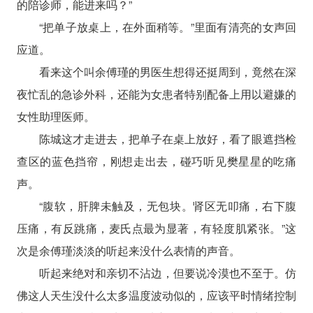
的陪诊师，能进来吗？”
“把单子放桌上，在外面稍等。”里面有清亮的女声回
应道。
看来这个叫余傅瑾的男医生想得还挺周到，竟然在深
夜忙乱的急诊外科，还能为女患者特别配备上用以避嫌的
女性助理医师。
陈城这才走进去，把单子在桌上放好，看了眼遮挡检
查区的蓝色挡帘，刚想走出去，碰巧听见樊星星的吃痛
声。
“腹软，肝脾未触及，无包块。肾区无叩痛，右下腹
压痛，有反跳痛，麦氏点最为显著，有轻度肌紧张。”这
次是余傅瑾淡淡的听起来没什么表情的声音。
听起来绝对和亲切不沾边，但要说冷漠也不至于。仿
佛这人天生没什么太多温度波动似的，应该平时情绪控制