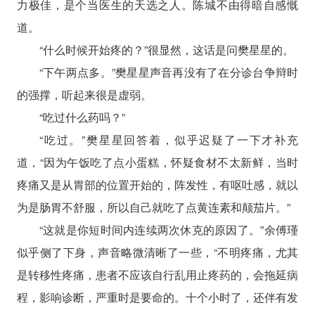
力极佳，是个当医生的天选之人。陈城不由得暗自感慨
道。
“什么时候开始疼的？”很显然，这话是问樊星星的。
“下午两点多。”樊星星声音再没有了在分诊台争辩时
的强撑，听起来很是虚弱。
“吃过什么药吗？”
“吃过。”樊星星回答着，似乎迟疑了一下才补充
道，“因为午饭吃了点小蛋糕，怀疑食材不太新鲜，当时
疼痛又是从胃部的位置开始的，阵发性，有呕吐感，就以
为是肠胃不舒服，所以自己就吃了点黄连素和颠茄片。”
“这就是你短时间内连续两次休克的原因了。”余傅瑾
似乎侧了下身，声音略微清晰了一些，“不明疼痛，尤其
是转移性疼痛，患者不应该自行乱用止疼药的，会拖延病
程，影响诊断，严重时是要命的。十个小时了，还伴有发