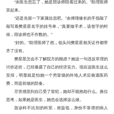
“余医生您忘了，她是陪诊师陪着过来的。”助理医师
笑起来。
“还是先留一下家属信息吧。”余傅瑾修长的手指敲了
敲写着樊星星名字的挂号单，“真要做手术，该签字的时
候，陪诊师也不作数的。”
“好的。”助理医师了然，低头问樊星星相关证件都带
齐了没有。
樊星星怎会不了解院方的顾虑？她这一句违反常理的
讨价还价，已经暴露了自己的经济实力。现在这医生这么
安排，明显就是怕她一个穷冒烟的外地人术后偷逃医药
费，而提前做的防备。
尽管感觉到自己受了冒犯，她却不能抱怨什么。换位
思考，如果她是医生，她也会选择这么做。
急诊科不比别的科室，效益低，身份不靠谱的病人