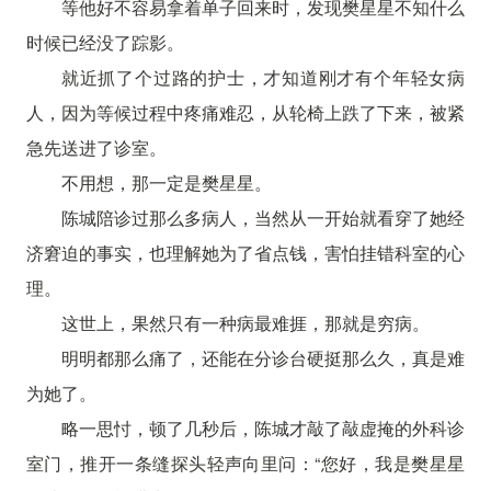
等他好不容易拿着单子回来时，发现樊星星不知什么
时候已经没了踪影。
就近抓了个过路的护士，才知道刚才有个年轻女病
人，因为等候过程中疼痛难忍，从轮椅上跌了下来，被紧
急先送进了诊室。
不用想，那一定是樊星星。
陈城陪诊过那么多病人，当然从一开始就看穿了她经
济窘迫的事实，也理解她为了省点钱，害怕挂错科室的心
理。
这世上，果然只有一种病最难捱，那就是穷病。
明明都那么痛了，还能在分诊台硬挺那么久，真是难
为她了。
略一思忖，顿了几秒后，陈城才敲了敲虚掩的外科诊
室门，推开一条缝探头轻声向里问：“您好，我是樊星星