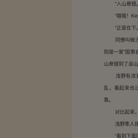
“入山悬镜。
“哦哦！Ken-k
“正是在下。
同僚叫做浅野
则是一家“国策
山悬镜到了巫
浅野有浓重的
乱，看起来也
靠。
对比起来，自
浅野隼人指指
“看到下面的