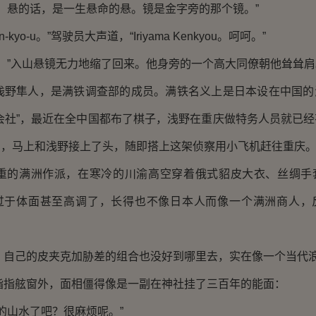
悬的话，是一生悬命的悬。镜是金字旁的那个镜。”
yo-u。”驾驶员大声道，“Iriyama Kenkyou。呵呵。”
”入山悬镜无力地缩了回来。他身旁的一个高大同僚朝他耸耸肩
隼人，是满铁调查部的成员。满铁名义上是日本设在中国的
会社”，最近在全中国都布了棋子，浅野在重庆做特务人员就已
山，马上和浅野接上了头，随即搭上这架侦察用小飞机赶往重庆
满洲作派，在寒冷的川渝高空穿着俄式貂皮大衣、丝绸手
过于体面甚至高调了，长得也不像日本人而像一个满洲商人，
己的皮夹克加胁差的组合也没好到哪里去，实在像一个当代
舷窗外，面相僵得像是一副在神社挂了三百年的能面：
山水了吧？很麻烦呢。”