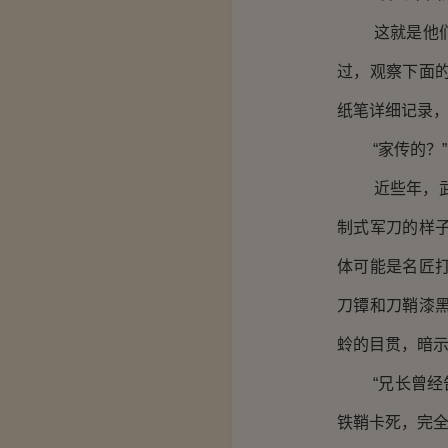
这就是他们乘
过，观察下面
纸笔详细记录，
“家传的？”浅
近些年，武士
制式军刀的样
体可能是名匠
刀镡和刀鞘漆
蛉的目贯，暗
“兄长曾经告
铁鞘卡死，完全