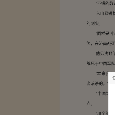
“不错的教训
入山悬镜拔开
的剑尖。
“同样是‘小乌
笑，在济南战死
他见浅野皱皱
战死于中国军队
“本来我也以
者暗杀的。”
“中国新闻？
点。
“那个组织叫