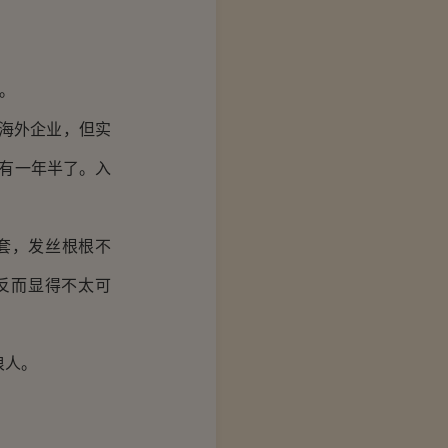
。
海外企业，但实
经有一年半了。入
。
套，发丝根根不
反而显得不太可
浪人。