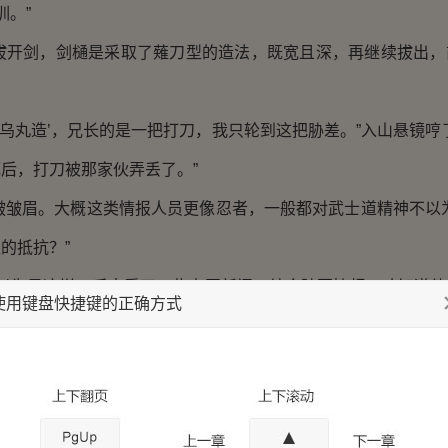
。”
剑，剑樋是采取了薙刀型的造法，既宽且深，再继续拔出，
丸造’，兄长的是一把打刀，我只轮到这把胁差。”入山悬镜哼
后，打刀被那家伙弄丢了。”
眉。大概这类情报人员更像忍者，一般都对武士道精神不以为
的抵抗？”
为是这样，后来看了一些中国新闻，结合陆军情报，才知道他
使用键盘快捷键的正确方式
他们为何不帮那个武士保密？”作为情报人员，浅野隼人敏锐
山东国术馆，有点像是我们的道馆。大概是为了宣传自己的功