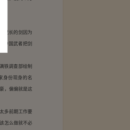
，兄长的剑因为
个中国武者把剑
满铁调查部绘制
家身份现身的名
为豪，偏偏就是这
太多前期工作要
，该怎么做就不必