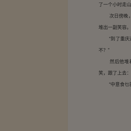
了一个小时走
次日傍晚，两
堆出一副笑容
“到了重庆这
不？”
然后他堆着笑
笑，跟了上去
“中意食乜就