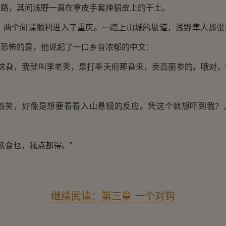
山路，其间浅野一直在拿皮手套掸貂皮上的干土。
个间谍顺利进入了重庆。一踏上山城的坡道，浅野隼人那张
。恐怖的是，他说起了一口乡音浓郁的中文：
旮，我就叫李老秃，是打奉天府那旮来，卖高丽参的。哦对，
，好像是想要看看入山悬镜的反应。凭这个就想吓到我？
：
食乜，我点都得。”
继续阅读：第三章 一个对钩