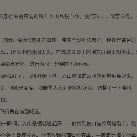
行头更高调的吗？入山悬镜心想。更何况……你穿这身，
因为最近侦察机在重庆一带完全没办法着陆。现在是黄昏时
发现，所以不能耽搁太久。在高度五公里的地方捱到太阳落山，
就要跳出窗外，进行为时一分钟的下落运动。
找好了，飞机开始下降，入山悬镜的耳膜急剧地疼痛起来。
到了800米高度，浅野隼人大剌剌地站起来，调整了一下腰带
伞包。
飞行员在前面喊道。
瞬间，入山悬镜就呲起牙——他感到伤口被冷风撕裂了。跳
使他差点昏厥过去。他用仅剩的理智拉开伞，一股阻力提示他伞