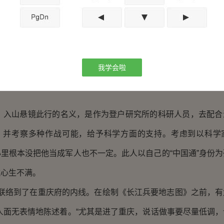
把刺杀家兄的事报道了出来。”
形势，恐怕是会把这事当成宣扬国威的美谈吧。”
人嘴里说出来，能让入山悬镜心里不舒服一下子。据同僚说
我学会啦
卷，手上打滑，不得不把泥土敷在柄卷上试图还击，但还是被那
山悬镜此行的名义，是作为登户研究所的科研人员，去配合
，并考察多种作战可能，给予科学方面的支持。考虑到以科学
里根本没把他当成军人也不一定。此人以自己的“中国通”身份
镜心生不满。
络到了在重庆府的内线。在绘制《长江兵要地志图》之前，有
人面无表情地陈述着。“尤其是进了重庆，说话做事要尽量低调