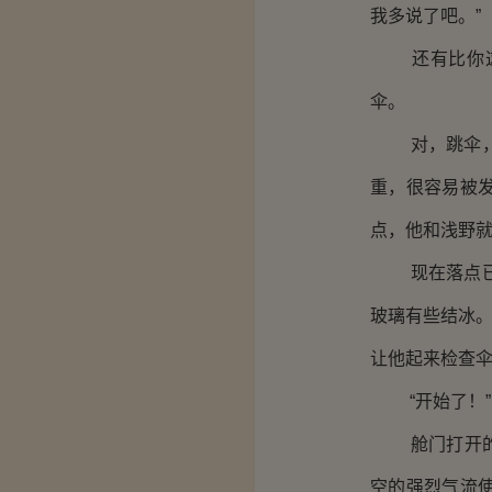
我多说了吧。”
还有比你这身
伞。
对，跳伞，这
重，很容易被
点，他和浅野
现在落点已经
玻璃有些结冰。
让他起来检查
“开始了！”
舱门打开的一
空的强烈气流