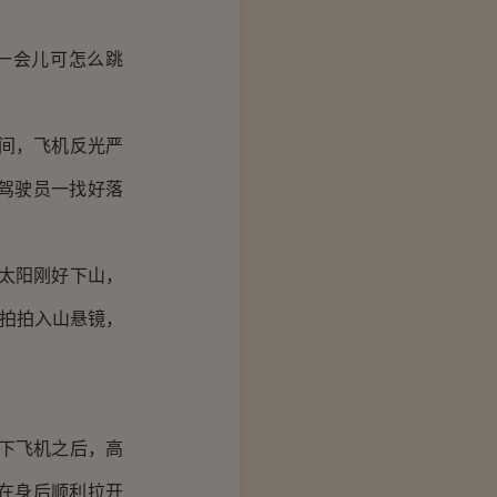
一会儿可怎么跳
间，飞机反光严
驾驶员一找好落
太阳刚好下山，
，拍拍入山悬镜，
下飞机之后，高
在身后顺利拉开