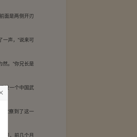
前面是两侧开刃
了一声，“说来可
然。“你兄长是
是被一个中国武
地觉察到了这一
劳吧，前几个月