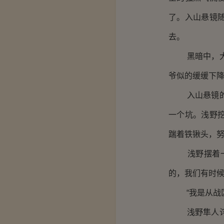
了。入山悬镜
去。
黑暗中，大致
爷似的缓缓下
入山悬镜的鼓
一个坑。浅野
踹着铁锹头，
浅野摆着一张
的，我们有时候
“我是从战区
浅野隼人诧异