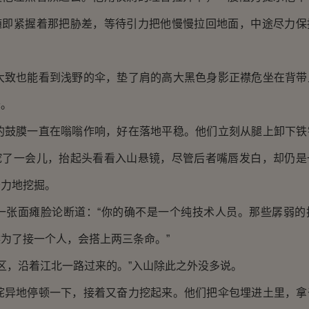
随即紧握着那把胁差，等待引力把他慢慢拉回地面，中途尽力保
也能看到浅野的伞，垫了肩的高大黑色身影正襟危坐在背带
降。
膜一直在嗡嗡作响，好在落地平稳。他们立刻从腿上卸下铁
挖了一会儿，抬起头看看入山悬镜，尽管后者嘴唇发白，却仍是
努力地挖掘。
面瘫脸论断道：“你的确不是一个纯技术人员。那些孱弱的
为了接一个人，会搭上两三条命。”
，沿着江北一路过来的。”入山除此之外没多说。
地停顿一下，接着又奋力挖起来。他们把伞包埋进土里，拿