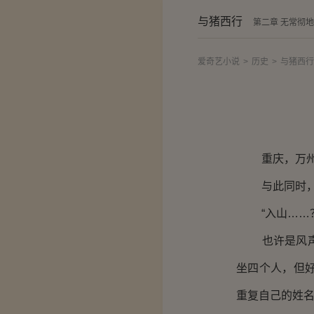
与猪西行
第二章 无常彻地
爱奇艺小说
>
历史
>
与猪西行
重庆，万州
与此同时，万
“入山……？
也许是风声太
坐四个人，但
重复自己的姓