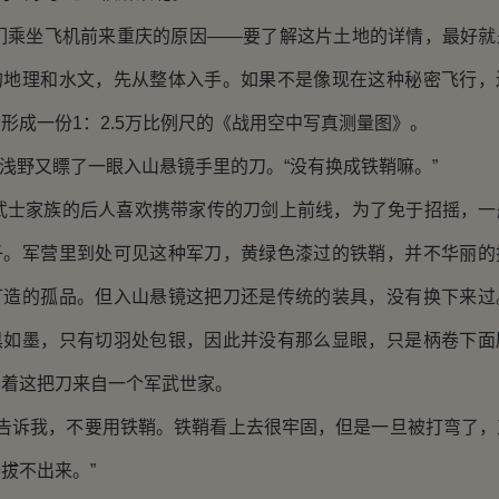
坐飞机前来重庆的原因——要了解这片土地的详情，最好就
的地理和水文，先从整体入手。如果不是像现在这种秘密飞行，
形成一份1：2.5万比例尺的《战用空中写真测量图》。
野又瞟了一眼入山悬镜手里的刀。“没有换成铁鞘嘛。”
家族的后人喜欢携带家传的刀剑上前线，为了免于招摇，一
子。军营里到处可见这种军刀，黄绿色漆过的铁鞘，并不华丽的
打造的孤品。但入山悬镜这把刀还是传统的装具，没有换下来过
黑如墨，只有切羽处包银，因此并没有那么显眼，只是柄卷下面
示着这把刀来自一个军武世家。
诉我，不要用铁鞘。铁鞘看上去很牢固，但是一旦被打弯了，
拔不出来。”