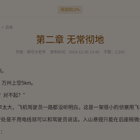
阅读到12%
>
目录
第二章 无常彻地
作者：
暗号大老爷
发布时间：
2024-12-26 13:40
字数：
2,345
。
州上空5km。
对不起？”
大，飞机驾驶员一路都没听明白。这是一架很小的侦察用飞
好处是不用电线就可以和驾驶员说话。入山悬镜只能在后座稍微
名：