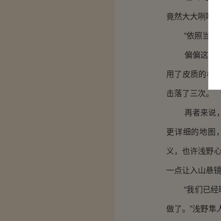
竟然大大咧咧地
“依照当下的
偏偏这话从别
用了皮质的柄
击落了三次。
再者来说，入
更详细的地图
义，也许浅野心
一点让入山悬
“我们已经联
做了。”浅野隼