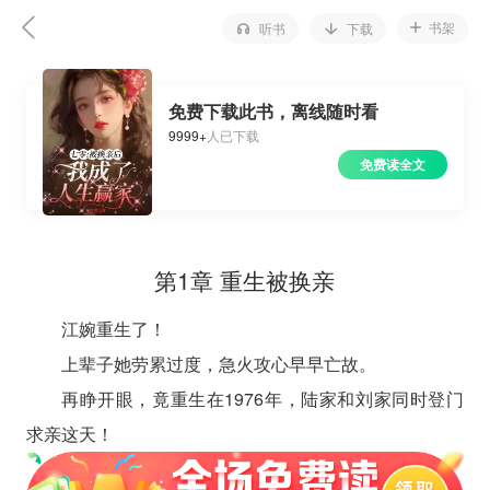
书架
听书
下载
免费下载此书，离线随时看
9999+
人已下载
免费读全文
第1章 重生被换亲
江婉重生了！
上辈子她劳累过度，急火攻心早早亡故。
再睁开眼，竟重生在1976年，陆家和刘家同时登门
求亲这天！