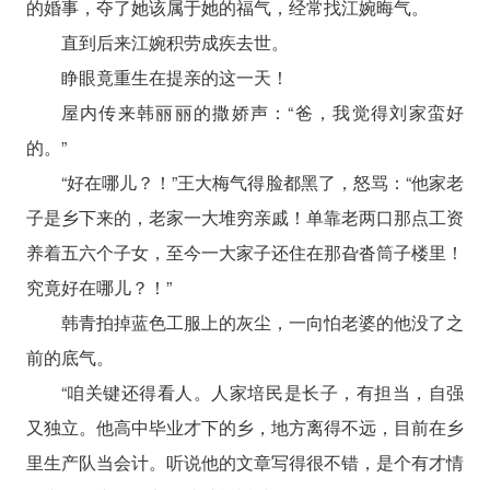
的婚事，夺了她该属于她的福气，经常找江婉晦气。
直到后来江婉积劳成疾去世。
睁眼竟重生在提亲的这一天！
屋内传来韩丽丽的撒娇声：“爸，我觉得刘家蛮好
的。”
“好在哪儿？！”王大梅气得脸都黑了，怒骂：“他家老
子是乡下来的，老家一大堆穷亲戚！单靠老两口那点工资
养着五六个子女，至今一大家子还住在那旮沓筒子楼里！
究竟好在哪儿？！”
韩青拍掉蓝色工服上的灰尘，一向怕老婆的他没了之
前的底气。
“咱关键还得看人。人家培民是长子，有担当，自强
又独立。他高中毕业才下的乡，地方离得不远，目前在乡
里生产队当会计。听说他的文章写得很不错，是个有才情