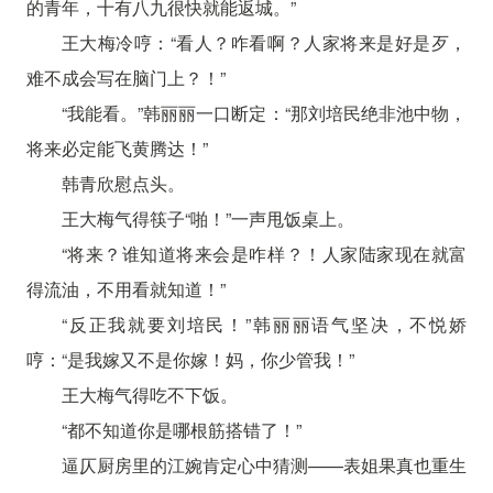
的青年，十有八九很快就能返城。”
王大梅冷哼：“看人？咋看啊？人家将来是好是歹，
难不成会写在脑门上？！”
“我能看。”韩丽丽一口断定：“那刘培民绝非池中物，
将来必定能飞黄腾达！”
韩青欣慰点头。
王大梅气得筷子“啪！”一声甩饭桌上。
“将来？谁知道将来会是咋样？！人家陆家现在就富
得流油，不用看就知道！”
“反正我就要刘培民！”韩丽丽语气坚决，不悦娇
哼：“是我嫁又不是你嫁！妈，你少管我！”
王大梅气得吃不下饭。
“都不知道你是哪根筋搭错了！”
逼仄厨房里的江婉肯定心中猜测——表姐果真也重生