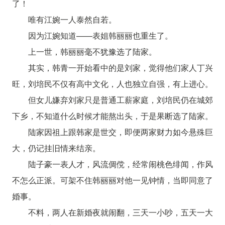
了！
唯有江婉一人泰然自若。
因为江婉知道——表姐韩丽丽也重生了。
上一世，韩丽丽毫不犹豫选了陆家。
其实，韩青一开始看中的是刘家，觉得他们家人丁兴
旺，刘培民不仅有高中文化，人也独立自强，有上进心。
但女儿嫌弃刘家只是普通工薪家庭，刘培民仍在城郊
下乡，不知道什么时候才能熬出头，于是果断选了陆家。
陆家因祖上跟韩家是世交，即便两家财力如今悬殊巨
大，仍记挂旧情来结亲。
陆子豪一表人才，风流倜傥，经常闹桃色绯闻，作风
不怎么正派。可架不住韩丽丽对他一见钟情，当即同意了
婚事。
不料，两人在新婚夜就闹翻，三天一小吵，五天一大