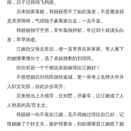
闹，日子过得鸡飞狗跳。
后来陆家落败，韩丽丽受不了如此落差，不是撒泼就
是哭哭啼啼，气得陆子豪离家出走，一去不返。
韩丽丽独守空房，常年孤独抑郁，年过四十就满头白
发，早早病逝。
江婉自父母去世后，便一直寄养在舅舅家。寄人篱下
的她懂事懂分寸，选了表姐挑剩的刘培民。
街坊邻居一个个都说表姐嫁得比江婉好！
不曾想婚后刘培民很快返城，更一举考上名牌大学并
入职文化部，自此步步高升。
后来他当上大领导，住别墅，开豪车，让江婉成了人
人艳羡的高/官太太。
韩丽丽一向不喜欢江婉，见不得她过得比自己好，记
恨她嫁了个好丈夫，嫉妒得要命，到处嚷嚷是江婉抢了她