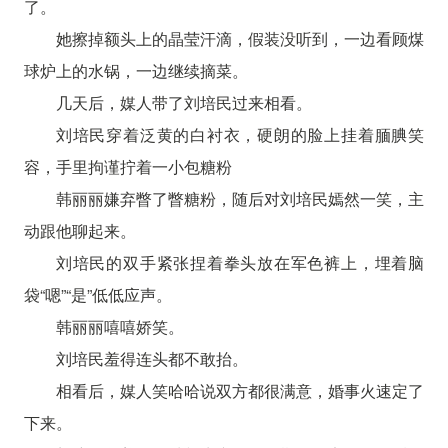
了。
她擦掉额头上的晶莹汗滴，假装没听到，一边看顾煤
球炉上的水锅，一边继续摘菜。
几天后，媒人带了刘培民过来相看。
刘培民穿着泛黄的白衬衣，硬朗的脸上挂着腼腆笑
容，手里拘谨拧着一小包糖粉
韩丽丽嫌弃瞥了瞥糖粉，随后对刘培民嫣然一笑，主
动跟他聊起来。
刘培民的双手紧张捏着拳头放在军色裤上，埋着脑
袋“嗯”“是”低低应声。
韩丽丽嘻嘻娇笑。
刘培民羞得连头都不敢抬。
相看后，媒人笑哈哈说双方都很满意，婚事火速定了
下来。