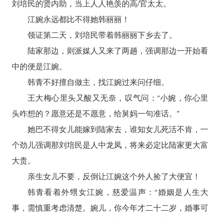
刘培民的贤内助，当上人人艳羡的高/官太太。
江婉永远都比不得她韩丽丽！
领证第二天，刘培民带着韩丽丽下乡去了。
陆家那边，则派媒人又来了两趟，强调那边一开始看
中的便是江婉。
韩青不好擅自做主，找江婉过来问仔细。
王大梅心里头又酸又无奈，叹气问：“小婉，你心里
头咋想的？愿意还是不愿意，给舅妈一句准话。”
她巴不得女儿能嫁到陆家去，谁知女儿死活不肯，一
个劲儿强调那刘培民是人中龙凤，将来必定比陆家更大富
大贵。
亲生女儿不要，反倒让江婉这个外人捡了大便宜！
韩青看着外甥女江婉，慈爱温声：“婚姻是人生大
事，需慎重考虑清楚。婉儿，你今年才二十二岁，婚事可