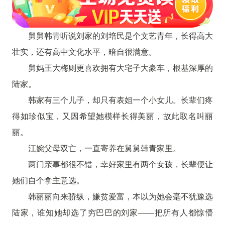
舅舅韩青听说刘家的刘培民是个文艺青年，长得高大
壮实，还有高中文化水平，暗自很满意。
舅妈王大梅则更喜欢拥有大宅子大豪车，根基深厚的
陆家。
韩家有三个儿子，却只有表姐一个小女儿。长辈们疼
得如珍似宝，又因希望她模样长得美丽，故此取名叫丽
丽。
江婉父母双亡，一直寄养在舅舅韩青家里。
两门亲事都很不错，幸好家里有两个女孩，长辈便让
她们自个拿主意选。
韩丽丽向来骄纵，嫌贫爱富，本以为她会毫不犹豫选
陆家，谁知她却选了穷巴巴的刘家——把所有人都惊懵