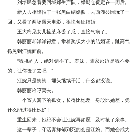
刘培民急着要回城郊生产队，婚期仓促定在一周后。
新人去相馆拍了一张黑白结婚照，去西湖公园玩了一
回，又看了两场露天电影，很快领证结婚。
王大梅见女儿捡芝麻丢了瓜，直接气病了。
韩丽丽却洋洋得意，举着奖状大小的结婚证，趾高气
扬晃到江婉面前。
“我挑的人，绝对错不了。表妹，陆家那边是我不要
的，让你捡了去吧。”
江婉只是笑笑，埋头继续干活，什么都没说。
韩丽丽冷哼离去。
一个寄人篱下的孤女，长得比她差，身段比她差，凭
什么能过得比她好！
重生回来，她绝不会让江婉再如愿，及时抢了亲事。
这一辈子，守活寡抑郁到死的会是江婉。而她会成为