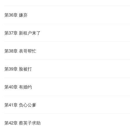
第36章 嫌弃
第37章 新租户来了
第38章 表哥帮忙
第39章 脸被打
第40章 有婚约
第41章 负心公爹
第42章 蔡英子求助