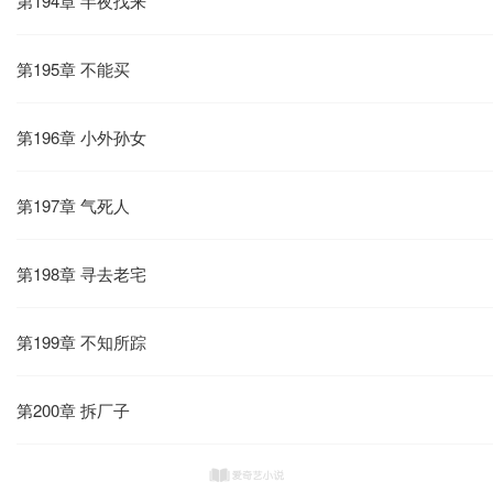
第194章 半夜找来
第195章 不能买
第196章 小外孙女
第197章 气死人
第198章 寻去老宅
第199章 不知所踪
第200章 拆厂子