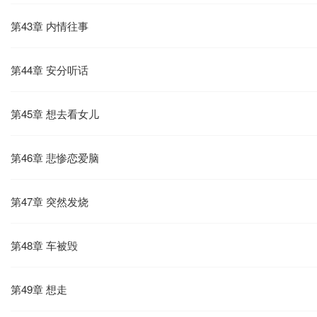
第43章 内情往事
第44章 安分听话
第45章 想去看女儿
第46章 悲惨恋爱脑
第47章 突然发烧
第48章 车被毁
第49章 想走