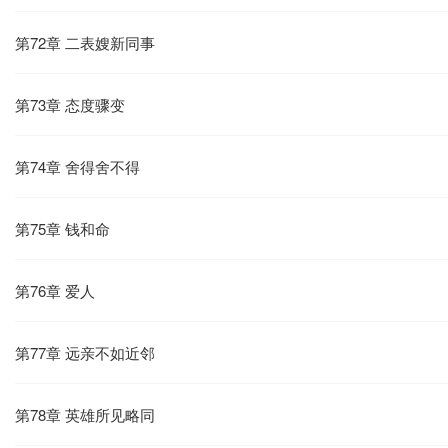
第72章 二表嫂新同事
第73章 态度骤变
第74章 舍得舍不得
第75章 钱和命
第76章 爱人
第77章 远亲不如近邻
第78章 英雄所见略同