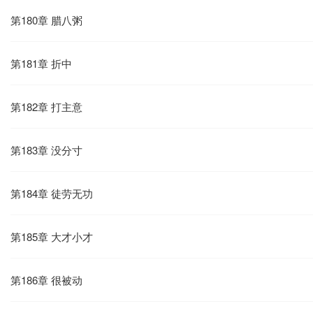
第180章 腊八粥
第181章 折中
第182章 打主意
第183章 没分寸
第184章 徒劳无功
第185章 大才小才
第186章 很被动