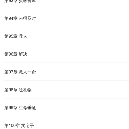
第93章 耍赖拆屋
第94章 来得及时
第95章 救人
第96章 解决
第97章 救人一命
第98章 送礼物
第99章 生命垂危
第100章 卖宅子