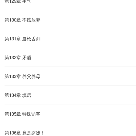
第129章 生气
第130章 不该放弃
第131章 唇枪舌剑
第132章 矛盾
第133章 养父养母
第134章 填房
第135章 特殊访客
第136章 竟是歹徒！