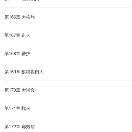
第166章 大格局
第167章 走人
第168章 爱护
第169章 狼狈夜归人
第170章 大误会
第171章 找来
第172章 郝秀眉