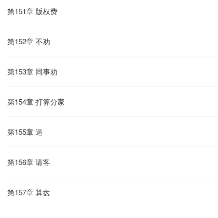
第151章 版权费
第152章 不劝
第153章 同事劝
第154章 打算分家
第155章 逼
第156章 请客
第157章 算盘