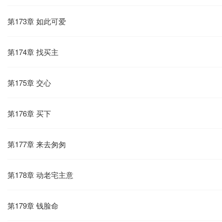
第173章 如此可爱
第174章 找买主
第175章 交心
第176章 买下
第177章 来去匆匆
第178章 动老宅主意
第179章 钱脸命