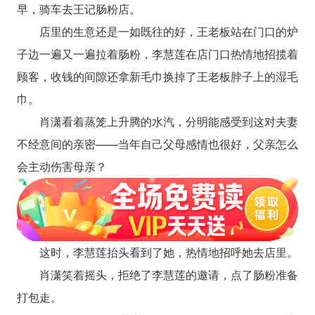
早，骑车去王记肠粉店。
店里的生意还是一如既往的好，王老板站在门口的炉
子边一遍又一遍拉着肠粉，李慧莲在店门口热情地招揽着
顾客，收钱的间隙还拿新毛巾换掉了王老板脖子上的湿毛
巾。
肖潇看着蒸笼上升腾的水汽，分明能感受到这对夫妻
不经意间的亲密——当年自己父母感情也很好，父亲怎么
会主动伤害母亲？
这时，李慧莲抬头看到了她，热情地招呼她去店里。
肖潇笑着摇头，拒绝了李慧莲的邀请，点了肠粉准备
打包走。