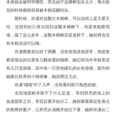
本身就会被同学嘲笑，而且由于这棵树实在太大，每次捡
花的时候都很容易被木棉花砸到头。
那时候，肖潇对这颗大木棉树，可以说得上是又爱又
怕，没想到自己再次回到这颗木棉树下，却是来勘察现
场，隔了这么多年，这颗木棉树还是老样子，她却再也没
有木棉花汤可以喝。
肖潇围着花坛转了两圈，没有发现其他异常，倒是靠
教室墙边的位置有几颗发霉的猫粮。她记得当年学校里还
有几只流浪猫，其中有一只异色瞳孔的白色母猫，因为和
她家以前养的小猫很像，她还喂过几次。
肖潇“喵喵”叫了几声，没有看到那只熟悉的猫。
水泥地面根本留不下什么足迹， 等到郑亮把地上的
血迹提取之后，李芸赶紧开始分工，她指着最靠近坠落点
的那两排窗户，让郑亮从顶楼开始往下看，她和肖潇从二