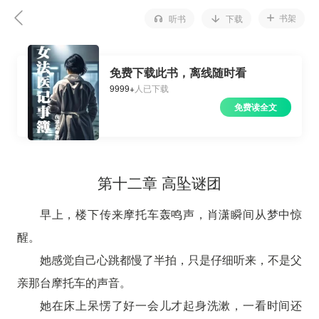
书架
听书
下载
免费下载此书，离线随时看
9999+
人已下载
免费读全文
第十二章 高坠谜团
早上，楼下传来摩托车轰鸣声，肖潇瞬间从梦中惊
醒。
她感觉自己心跳都慢了半拍，只是仔细听来，不是父
亲那台摩托车的声音。
她在床上呆愣了好一会儿才起身洗漱，一看时间还