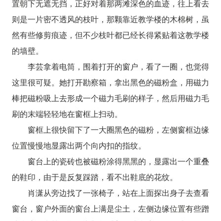
置朝下无遮无挡，正好对着那两滩深色的血迹，往上看去
则是一片密不透风的枝叶，那颗靠近教学楼的木棉树，虽
然有些修剪痕迹，但不少枝叶都已经长得紧贴着这教学楼
的墙壁。
李芸拿着电筒，围着打开的窗户，看了一圈，也觉得
这里很可疑。她打开勘察箱，拿出黑色的磁粉盒，用磁力
棒把磁粉吸上去形成一个磁力毛刷的样子，然后用磁力毛
刷的末端轻轻地在窗框上扫动。
窗框上很快留下了一大圈黑色的磁粉，左侧窗框边缘
位置慢慢地显露出两个向内扣的指纹。
窗台上的瓷砖也被磁粉涂得黑黑的，显露出一个重叠
的鞋印，由于是反复踩踏，看不出鞋底的花纹。
肖潇从旁边找了一张椅子，站在上面探出身子去查看
窗台，窗户外面的窗台上满是尘土，左侧边缘位置有些蹭