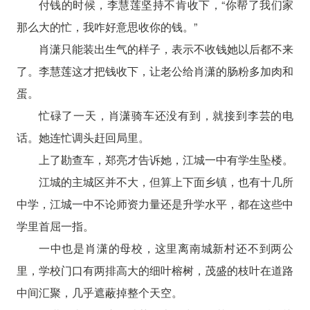
付钱的时候，李慧莲坚持不肯收下，“你帮了我们家
那么大的忙，我咋好意思收你的钱。”
肖潇只能装出生气的样子，表示不收钱她以后都不来
了。李慧莲这才把钱收下，让老公给肖潇的肠粉多加肉和
蛋。
忙碌了一天，肖潇骑车还没有到，就接到李芸的电
话。她连忙调头赶回局里。
上了勘查车，郑亮才告诉她，江城一中有学生坠楼。
江城的主城区并不大，但算上下面乡镇，也有十几所
中学，江城一中不论师资力量还是升学水平，都在这些中
学里首屈一指。
一中也是肖潇的母校，这里离南城新村还不到两公
里，学校门口有两排高大的细叶榕树，茂盛的枝叶在道路
中间汇聚，几乎遮蔽掉整个天空。