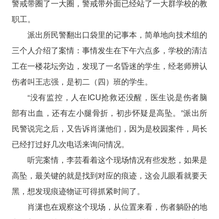
警戒带圈了一大圈，警戒带外面已经站了一大群学校的教
职工。
派出所民警翻出口袋里的记事本，简单地向技术组的
三个人介绍了案情：事情发生在下午六点多，学校的清洁
工在一楼花坛旁边，发现了一名昏迷的学生，经老师辨认
伤者叫王志强，是初二（四）班的学生。
“没有监控，人在ICU抢救还没醒，医生说是伤者脑
部有出血，还有左小腿骨折，初步怀疑是高坠。”派出所
民警说完之后，又告诉肖潇他们，因为是校园案件，局长
已经打过好几次电话来询问情况。
听完案情，李芸看着这个现场情况有些发愁，如果是
高坠，最关键的就是找到对应的痕迹，这会儿眼看就要天
黑，想发现痕迹物证可得抓紧时间了。
肖潇也在观察这个现场，从位置来看，伤者躺卧的地