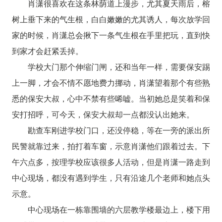
肖潇很喜欢在这条林荫道上漫步，尤其夏天雨后，榕
树上垂下来的气生根，白白嫩嫩的尤其诱人，每次放学回
家的时候，肖潇总会揪下一条气生根在手里把玩，直到快
到家才会赶紧丢掉。
学校大门那个伸缩门闸，还和当年一样，需要保安踢
上一脚，才会不情不愿地费力挪动，肖潇望着那个有些熟
悉的保安大叔，心中不禁有些唏嘘。当初她总是笑着和保
安打招呼，可今天，保安大叔却一点都没认出她来。
勘查车刚进学校门口，还没停稳，等在一旁的派出所
民警就靠过来，拍打着车窗，示意肖潇他们跟着过去。下
午六点多，按理学校应该很多人活动，但是肖潇一路走到
中心现场，都没有遇到学生，只有沿途几个老师和她点头
示意。
中心现场在一栋靠围墙的六层教学楼最边上，楼下用