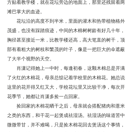
方贴着教学楼，就在花坛旁边的地面上，那里还残留着两
滩巴掌大的血迹。
花坛沿的高度不到半米，里面的灌木和热带植物格外
茂盛，也没有踩踏痕迹，中间的木棉树树龄有好几十年，
胸径甚至接近一米，比教学楼还高，高大笔直的树干，顶
部有着粗大的树枝和繁茂的叶子，像是一把巨大的伞遮蔽
了大半个视野的天空。
肖潇记得她上一中时，每逢初春，这颗木棉总是开满
了火红的木棉花，母亲总惦记着学校里的木棉花。她总说
这里的花开得又红又大，学校花坛里又比较干净，每次开
花季节，她都让肖潇多捡一点回家。
捡回家的木棉花晒干之后，母亲就会搭配猪肉和薏米
之类的东西，和干花一起煲成祛湿汤。祛湿汤的味道苦中
微微带甘，并不难喝，只是捡木棉花回去煲汤这个事情，